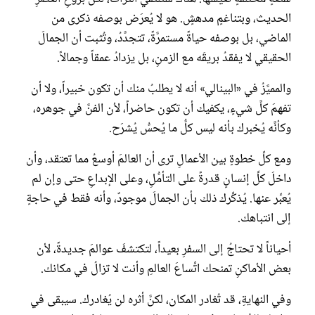
الحديث، وبتناغمٍ مدهشٍ. هو لا يُعرَض بوصفه ذكرى من
الماضي، بل بوصفه حياةً مستمرَّةً، تتجدَّدُ، وتُثبت أن الجمالَ
الحقيقي لا يفقدُ بريقَه مع الزمنِ، بل يزدادُ عمقاً وجمالاً.
والمميَّزُ في «البينالي» أنه لا يطلبُ منك أن تكون خبيراً، ولا أن
تفهمَ كلَّ شيءٍ، يكفيك أن تكون حاضراً، لأن الفنَّ في جوهره،
وكأنَّه يُخبرك بأنه ليس كلُّ ما يُحسُّ يُشرَح.
ومع كلِّ خطوةٍ بين الأعمالِ ترى أن العالمَ أوسعُ مما تعتقد، وأن
داخلَ كلِّ إنسانٍ قدرةً على التأمُّلِ، وعلى الإبداعِ حتى وإن لم
يُعبِّر عنها. يُذكِّرك ذلك بأن الجمالَ موجودٌ، وأنه فقط في حاجةٍ
إلى انتباهك.
أحياناً لا تحتاجُ إلى السفرِ بعيداً، لتكتشفَ عوالمَ جديدةً، لأن
بعض الأماكنِ تمنحك اتِّساعَ العالمِ وأنت لا تزالُ في مكانك.
وفي النهايةِ، قد تُغادر المكان، لكنَّ أثره لن يُغادرك. سيبقى في