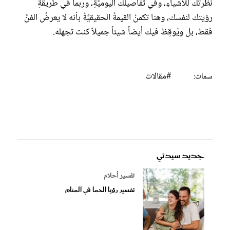
نظرتك للأشياءِ، وفي تفاصيلك اليوميَّةِ، وربما في طريقةِ
رؤيتك لنفسك، وهنا تكمنُ القيمةُ الحقيقيَّةُ بأنه لا يعرضُ الفنَّ
فقط، بل ويُوقِظ فيك أيضاً شيئاً جميلاً كنت تجهله.
#مقالات
سمات:
جديد سيدتي
تفسير أحلام
تفسير رؤيا الحما في المنام