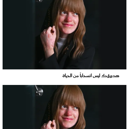
هدوؤك ليس انسحاباً من الحياة