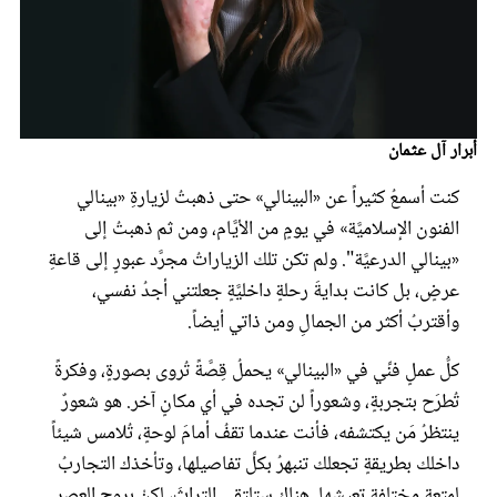
عروس سيدتي
أبرار آل عثمان
كنت أسمعُ كثيراً عن «البينالي» حتى ذهبتُ لزيارةِ «بينالي
الفنون الإسلاميَّة» في يومٍ من الأيَّام، ومن ثم ذهبتُ إلى
«بينالي الدرعيَّة". ولم تكن تلك الزياراتُ مجرَّد عبورٍ إلى قاعةِ
عرضٍ، بل كانت بدايةَ رحلةٍ داخليَّةٍ جعلتني أجدُ نفسي،
وأقتربُ أكثر من الجمالِ ومن ذاتي أيضاً.
مجلة سيدتي
كلُّ عملٍ فنِّي في «البينالي» يحملُ قِصَّةً تُروى بصورةٍ، وفكرةً
غلاف رفمي
تُطرَح بتجربةٍ، وشعوراً لن تجده في أي مكانٍ آخر. هو شعورٌ
ينتظرُ مَن يكتشفه، فأنت عندما تقفُ أمامَ لوحةٍ، تُلامس شيئاً
داخلك بطريقةٍ تجعلك تنبهرُ بكلِّ تفاصيلها، وتأخذك التجاربُ
لمتعةٍ مختلفةٍ تعيشها. هناك ستلتقي التراثَ، لكنْ بروحِ العصرِ