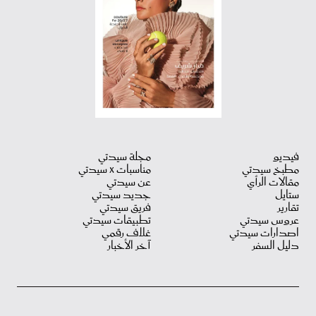
فيديو
مجلة سيدتي
مطبخ سيدتي
مناسبات X سيدتي
مقالات الرأي
عن سيدتي
ستايل
جديد سيدتي
تقارير
فريق سيدتي
عروس سيدتي
تطبيقات سيدتي
اصدارات سيدتي
غلاف رقمي
دليل السفر
آخر الأخبار