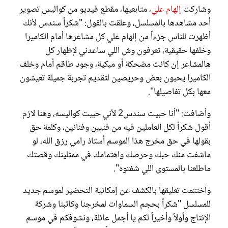
وشاركت
إلهام علي
، متابعيها، مقطع فيديو من كواليس تصوير
أحد مشاهدها بالمسلسل، وعلقت بالقول: "شكراً سندس لأنك
أظهرت للناس جزءاً من إلهام علي كل مشاعرها أمام الكاميرا
وخلفها حقيقية، تعرفون وش اللي ساعدني لإظهار كل
هالمشاعر إن كانت مضحكة أو مبكية، وجود طاقم أمام وخلف
الكاميرا يحبون بعض وحريصين لتقديم تجربة جميلة تعيشون
معها بكل تفاصيلها".
وأضافت: "أنا حبيت سندس2 لأني حبيت كواليسه، وهنا لازم
أقول شكراً لكل العاملين فيه من فنيين وفنانين، وكلمة حق
بقولها في حق مخرج هذا الموسم أستاذ رامي رزق الله، لو
ماشفت منك حبك وحرصك واهتمامك في ممثلينك وقصتك
ماطلعنا بالمستوى اللي شفتوه".
واختتمت تعليقها بالكشف عن إمكانية التحضير لموسم جديد
للمسلسل "شكراً بحجم السماوات لمخرجنا وكاتبنا وشركة
الإنتاج وأولاً وأخيراً لكم يا أجمل عائلة، ونشوفكم في موسم