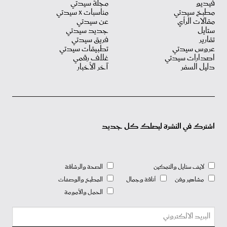
فيديو
مجلة سيدتي
مطبخ سيدتي
مناسبات X سيدتي
مقالات الرأي
عن سيدتي
ستايل
جديد سيدتي
تقارير
فريق سيدتي
عروس سيدتي
تطبيقات سيدتي
اصدارات سيدتي
غلاف رقمي
دليل السفر
آخر الأخبار
اشترك في النشرة ليصلك كل جديد
لايف ستايل والتمكين
الصحة والرشاقة
مشاهير وفن
أناقة وجمال
المطبخ والوصفات
الحمل والأمومة