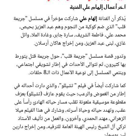
آخر أعمال إلهام علي الفنية
يُذكر أن الفنانة
إلهام علي
شاركت مؤخراً في مسلسل "جريمة
قلب" الذي ضم كوكبة من النجوم وهم عبد العزيز بحيص،
محمد علي، فاطمة الشريف، سارة جابر، وغادة الملا، وائل
غازي، لبنى عبد العزيز، ومن إخراج هاكان أرسلان.
وتدور قصة مسلسل "جريمة قلب"، حول جريمة قتل يتورط
بها كثيرون، ثم تتوالى الأحداث في إطار تشويقي اجتماعي،
وينتمي المسلسل إلى نوعية الأعمال ذات الـ8 حلقات.
كما شاركت أيضاً في فيلم " تشيللو"، والذي دارت أحداثه في
إطار من الغموض والرعب؛ حيث يقوم عازف (تشيللو) بعزف
مقطوعة موسيقية ملعونة تقلب مسار حياته الهادئ رأساً على
عقب، وتهدد حياته وحياة أسرته، وشارك في هذا الفيلم ميلا
الزهراني، مهند الحمدي، وآخرون، والعمل من تأليف الأستاذ
تركي آل الشيخ رئيس الهيئة العامة للترفيه، ومن إخراج دارين
لين بوسمان.