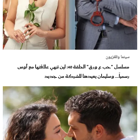
سينما وتلفزيون
مسلسل "حب ع ورق" الحلقة 40: لين تنهي علاقتها مع أوس
رسمياً... وسليمان يعيدها للشركة من جديد