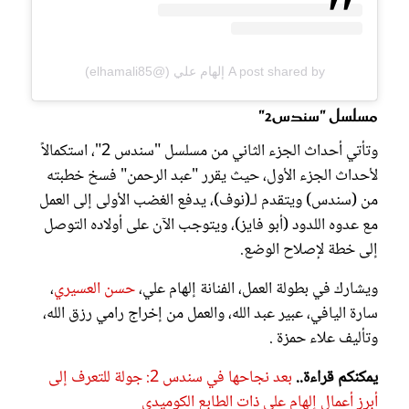
A post shared by إلهام علي (@elhamali85)
مسلسل "سندس2"
وتأتي أحداث الجزء الثاني من مسلسل "سندس 2"، استكمالاً
لأحداث الجزء الأول، حيث يقرر "عبد الرحمن" فسخ خطبته
من (سندس) ويتقدم لـ(نوف)، يدفع الغضب الأولى إلى العمل
مع عدوه اللدود (أبو فايز)، ويتوجب الآن على أولاده التوصل
إلى خطة لإصلاح الوضع.
ويشارك في بطولة العمل، الفنانة إلهام علي،
حسن العسيري
،
سارة اليافي، عبير عبد الله، والعمل من إخراج رامي رزق الله،
وتأليف علاء حمزة .
يمكنكم قراءة..
بعد نجاحها في سندس 2: جولة للتعرف إلى
أبرز أعمال إلهام علي ذات الطابع الكوميدي