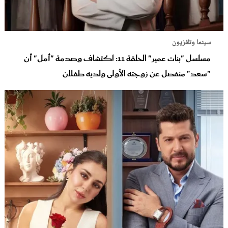
سينما وتلفزيون
مسلسل "بنات عمير" الحلقة 11: اكتشاف وصدمة "أمل" أن
"سعد" منفصل عن زوجته الأولى ولديه طفلان