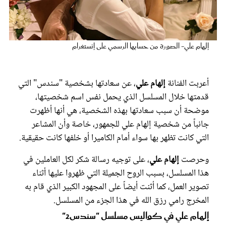
عروس سيدتي
إلهام علي- الصورة من حسابها الرسمي على إنستغرام
أعربت الفنانة
إلهام علي
، عن سعادتها بشخصية "سندس" التي
قدمتها خلال المسلسل الذي يحمل نفس اسم شخصيتها،
موضحة أن سبب سعادتها بهذه الشخصية، هي أنها أظهرت
جانباً من شخصية إلهام علي للجمهور، خاصة وأن المشاعر
التي كانت تظهر بها سواء أمام الكاميرا أو خلفها كانت حقيقية.
مجلة سيدتي
وحرصت
إلهام علي
، على توجيه رسالة شكر لكل العاملين في
هذا المسلسل، بسبب الروح الجميلة التي ظهروا عليها أثناء
غلاف رفمي
تصوير العمل، كما أثنت أيضاً على المجهود الكبير الذي قام به
المخرج رامي رزق الله في هذا الجزء من المسلسل.
إلهام علي في كواليس مسلسل "سندس2"