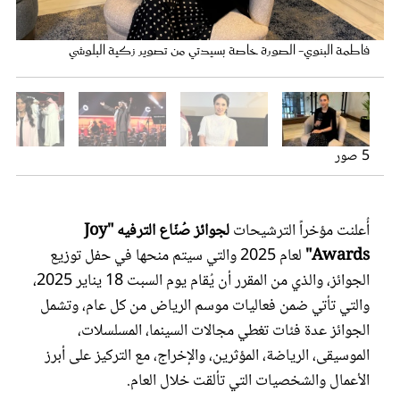
عروس سيدتي
إلهام علي- الصورة خاصة بسيدتي من تصوير زكية البلوشي
فاطمة البنوي- الصورة خاصة بسيدتي من تصوير زكية البلوشي
عايض- الصورة من المركز الاعلامي ل بنش مارك
رسيل العتيبي - الصورة خاصة بسيدتي من تصوير زكية البلوشي
العنود عبد الحكيم - الصورة خاصة بسيدتي من تصوير زكية البلوشي
5 صور
أُعلنت مؤخراً الترشيحات
لجوائز صُنّاع الترفيه "Joy
Awards"
لعام 2025 والتي سيتم منحها في حفل توزيع
مجلة سيدتي
الجوائز، والذي من المقرر أن يُقام يوم السبت 18 يناير 2025،
والتي تأتي ضمن فعاليات موسم الرياض من كل عام، وتشمل
غلاف رفمي
الجوائز عدة فئات تغطي مجالات السينما، المسلسلات،
الموسيقى، الرياضة، المؤثرين، والإخراج، مع التركيز على أبرز
الأعمال والشخصيات التي تألقت خلال العام.