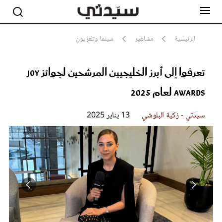
الرئيسية
مشاهير
سينما وتلفزيون
تعرفوا إلى أبرز الخليجيين المرشحين لجوائز Joy
مشاهير
أناقة
Awards لعام 2025
جمال
صحة ورشاقة
سيدتي وطفلك
سيدتي - زكية البلوشي
13 يناير 2025
لايف ستايل
بلس+
فيديو
مطبخ سيدتي
مقالات الرأي
ستايل
تقارير