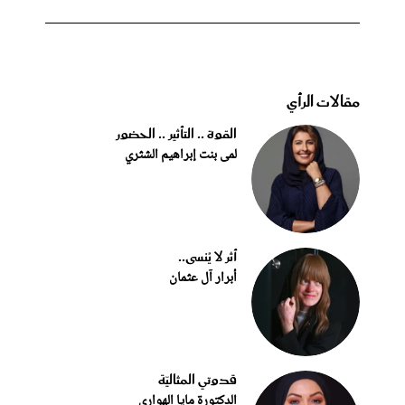
مقالات الرأي
القوة .. التأثير .. الحضور
لمى بنت إبراهيم الشثري
أثر لا يُنسى..
أبرار آل عثمان
قدوتي المثاليّة
الدكتورة مايا الهواري