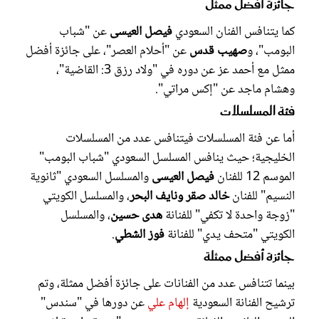
جائزة أفضل ممثل
كما يتنافس الفنان السعودي
فيصل العيسى
عن "شباب
البومب"، و
صهيب قدس
عن "أحلام العصر"، على جائزة أفضل
ممثل مع أحمد عز عن دوره في "ولاد رزق 3: القاضية"،
وهشام ماجد عن "إكس مراتي".
فئة المسلسلات
أما عن فئة المسلسلات فيتنافس عدد من المسلسلات
الخليجية؛ حيث ينافس المسلسل السعودي "شباب البومب"
الموسم 12 للفنان
فيصل العيسى
والمسلسل السعودي "ثانوية
النسيم" للفنان
خالد صقر ونايف البحر
، والمسلسل الكويتي
"زوجة واحدة لا تكفي" للفنانة
هدى حسين
، والمسلسل
الكويتي "متحف يدي" للفنانة
فوز الشطي
.
جائزة أفضل ممثلة
بينما تتنافس عدد من الفنانات على جائزة أفضل ممثلة، وتم
ترشيح الفنانة السعودية
إلهام علي
عن دورها في "سندس"