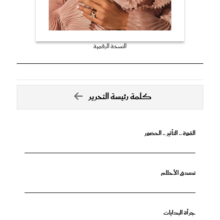
النسخة الرقمية
كلمة رئيسة التحرير
القوة .. التأثير .. الحضور
تصدق الأحلام
جرأة البدايات