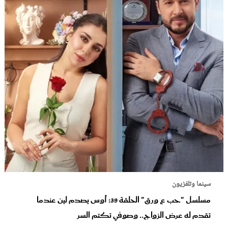
سينما وتلفزيون
مسلسل "حب ع ورق" الحلقة 39: أوس يصدم لين عندما
تقدم له عرض الزواج.. وصوفي تكتم السر