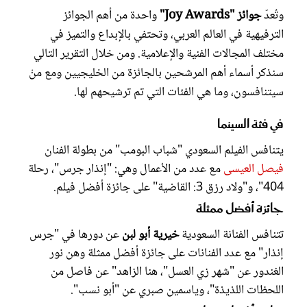
وتُعدّ
جوائز "Joy Awards"
واحدة من أهم الجوائز
الترفيهية في العالم العربي، وتحتفي بالإبداع والتميز في
مختلف المجالات الفنية والإعلامية. ومن خلال التقرير التالي
سنذكر أسماء أهم المرشحين بالجائزة من الخليجيين ومع منْ
سيتنافسون، وما هي الفئات التي تم ترشيحهم لها.
في فئة السينما
يتنافس الفيلم السعودي "شباب البومب" من بطولة الفنان
فيصل العيسى
مع عدد من الأعمال وهي: "إنذار جرس"، رحلة
404"، و"ولاد رزق 3: القاضية" على جائزة أفضل فيلم.
جائزة أفضل ممثلة
تتنافس الفنانة السعودية
خيرية أبو لبن
عن دورها في "جرس
إنذار" مع عدد الفنانات على جائزة أفضل ممثلة وهن نور
الغندور عن "شهر زي العسل"، هنا الزاهد" عن فاصل من
اللحظات اللذيذة"، وياسمين صبري عن "أبو نسب".