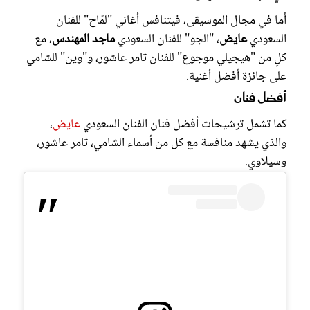
أما في مجال الموسيقى، فيتنافس أغاني "لمّاح" للفنان
السعودي
عايض
، "الجو" للفنان السعودي
ماجد المهندس
، مع
كلٍ من "هيجيلي موجوع" للفنان تامر عاشور، و"وين" للشامي
على جائزة أفضل أغنية.
أفضل فنان
كما تشمل ترشيحات أفضل فنان الفنان السعودي
عايض
،
والذي يشهد منافسة مع كل من أسماء الشامي، تامر عاشور،
وسيلاوي.