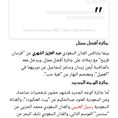
A post shared by MBC Talent (@mbctalent)
جائزة أفضل ممثل
بينما يتنافس الفنان السعودي
عبد العزيز الشهري
عن "فرسان
قريح" مع زملائه على جائزة أفضل ممثل، ويدخل معه
بالمنافسة أيمن زيدان وسامر إسماعيل عن دوريهما في
"العميل"، ومعتصم النهار عن "لعبة حب".
جائزة الوجه الجديد
أما جائزة الوجه الجديد فتشهد حضور شخصيات صاعدة،
ومن السعودية العنود عبدالحكيم عن "بيت العنكبوت"، والفنانة
السعودية
رسيل العتيبي
والفنان السعودي محمد الحربي عن
"سندس" الموسم الثاني، والفنان السعودي نايف البحر عن