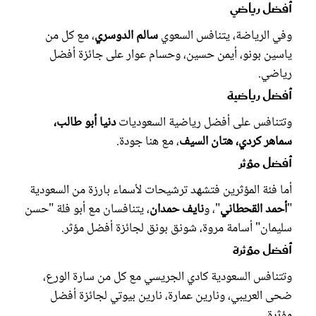
أفضل رياضي
وفي الرياضة، يتنافس السعوي
سالم الدوسري
، مع كل من
ياسين بونو، أيمن حسين، وحسام عوار على جائزة أفضل
رياضي.
أفضل رياضية
وتتنافس على أفضل رياضية السعوديات
دنيا أبو طالب،
سماهر كردي، هتان السيف
، مع هنا جودة.
أفضل مؤثر
أما فئة المؤثرين فتشهد ترشيحات لأسماء بارزة من السعودية
"
أحمد القحطاني
"، و
نايف حمدان
، يتنافسان مع أبو فلة "حسن
سليمان" أسامة مروة، شونق بونق لجائزة أفضل مؤثر.
أفضل مؤثرة
وتتنافس السعودية كادي الجريسي مع كل من سارة الورع،
ضحى العريبي، ونارين عمارة، نارين بيوتي لجائزة أفضل
مؤثرة.