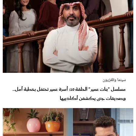
سينما وتلفزيون
مسلسل "بنات عمير" الحلقة 10: أسرة عمير تحتفل بخطبة أمل..
وصديقات جنى يكشفن أكاذيبها