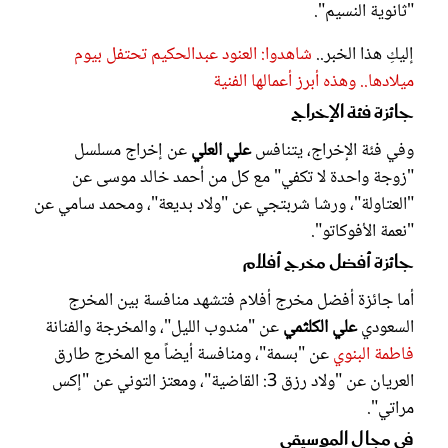
"ثانوية النسيم".
إليكِ هذا الخبر..
شاهدوا: العنود عبدالحكيم تحتفل بيوم
ميلادها.. وهذه أبرز أعمالها الفنية
جائزة فئة الإخراج
وفي فئة الإخراج، يتنافس
علي العلي
عن إخراج مسلسل
"زوجة واحدة لا تكفي" مع كل من أحمد خالد موسى عن
"العتاولة"، ورشا شربتجي عن "ولاد بديعة"، ومحمد سامي عن
"نعمة الأفوكاتو".
جائزة أفضل مخرج أفلام
أما جائزة أفضل مخرج أفلام فتشهد منافسة بين المخرج
السعودي
علي الكلثمي
عن "مندوب الليل"، والمخرجة والفنانة
فاطمة البنوي
عن "بسمة"، ومنافسة أيضاً مع المخرج طارق
العريان عن "ولاد رزق 3: القاضية"، ومعتز التوني عن "إكس
مراتي".
في مجال الموسيقى