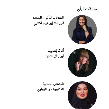
مقالات الرأي
القوة .. التأثير .. الحضور
لمى بنت إبراهيم الشثري
أثر لا يُنسى..
أبرار آل عثمان
قدوتي المثاليّة
الدكتورة مايا الهواري