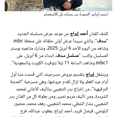
عروس سيدتي
أحمد إيراج- الصورة من حسابه على الانستغرام
كشف الفنان
أحمد إيراج
عن موعد عرض مسلسله الجديد
"
سدف
"، والذي سيبدأ عرض أولى حلقاته على محطة mbc
وشاهد من اليوم الأحد 6 أبريل 2025، وشارك متابعيه بوستر
المسلسل، وكتب: "
مسلسل سدف
، ابتداء من 6 أبريل، على
mbc1 وشاهد، الساعة 11 ليلاً بتوقيت الكويت والسعودية".
وينشغل
إيراج
بتقديم عروض مسرحيته، التي قُدمت منذ أول
مجلة سيدتي
أيام عيد الفطر ولا تزال تُقدم عروضها، وهي مسرحية "المدينة
الترفيهية"، من ﺇﺧﺮاﺝ بدر الشعيبي، وﺗﺄﻟﻴﻒ الأغاني لمحمد
غلاف رفمي
الشريدة، ومن تأليف مريم نصير، ومن بطولة كلٍ من الفنان بدر
الشعيبي، بشار الشطي، محمد الشعيبي، رهف محمد، منصور
البلوشي، فيصل فريد، أحمد إيراج، يعقوب عبدالله، فرح