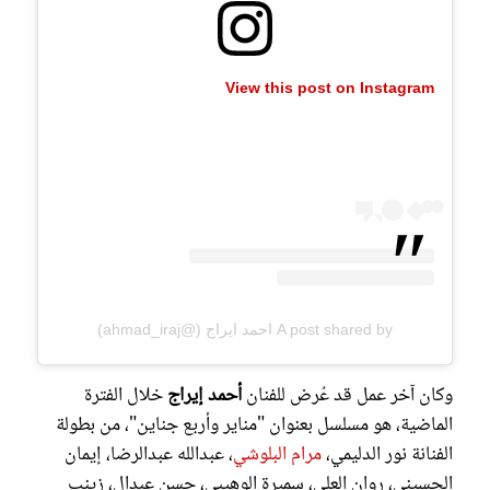
View this post on Instagram
A post shared by احمد ايراج (@ahmad_iraj)
وكان آخر عمل قد عُرض للفنان
أحمد إيراج
خلال الفترة
الماضية، هو مسلسل بعنوان "مناير وأربع جناين"، من بطولة
الفنانة نور الدليمي،
مرام البلوشي
، عبدالله عبدالرضا، إيمان
الحسيني، روان العلي، سميرة الوهيبي، حسن عبدال، زينب