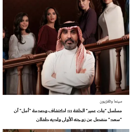
سينما وتلفزيون
مسلسل "بنات عمير" الحلقة 11: اكتشاف وصدمة "أمل" أن
"سعد" منفصل عن زوجته الأولى ولديه طفلان