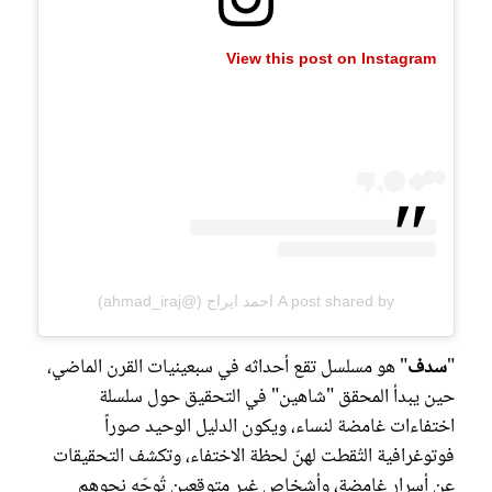
View this post on Instagram
A post shared by احمد ايراج (@ahmad_iraj)
"
سدف
" هو مسلسل تقع أحداثه في سبعينيات القرن الماضي،
حين يبدأ المحقق "شاهين" في التحقيق حول سلسلة
اختفاءات غامضة لنساء، ويكون الدليل الوحيد صوراً
فوتوغرافية التُقطت لهنّ لحظة الاختفاء، وتكشف التحقيقات
عن أسرار غامضة، وأشخاص غير متوقعين تُوجّه نحوهم