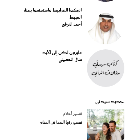
اتركوا الخرابيط واستمتعوا بجنة
العبيط
أحمد العرفج
عابرون لكن إلى الأبد
منال الحصيني
جديد سيدتي
تفسير أحلام
تفسير رؤيا الحما في المنام