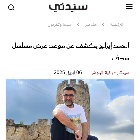
الرئيسية
مشاهير
سينما وتلفزيون
أحمد إيراج يكشف عن موعد عرض مسلسل
مشاهير
أناقة
سدف
جمال
صحة ورشاقة
سيدتي وطفلك
سيدتي - زكية البلوشي
06 أبريل 2025
لايف ستايل
بلس+
فيديو
مطبخ سيدتي
مقالات الرأي
ستايل
تقارير