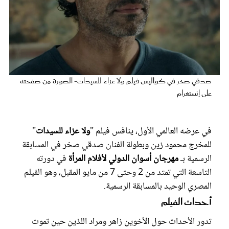
عروس سيدتي
صدقي صخر في كواليس فيلم ولا عزاء للسيدات- الصورة من صفحته
على إنستغرام
في عرضه العالمي الأول، ينافس فيلم "
ولا عزاء للسيدات
"
للمخرج محمود زين وبطولة الفنان صدقي صخر في
المسابقة
مجلة سيدتي
الرسمية
بـ
مهرجان أسوان الدولي لأفلام المرأة
في دورته
التاسعة التي تمتد من 2 وحتى 7 من مايو المقبل، وهو الفيلم
غلاف رفمي
المصري الوحيد بالمسابقة الرسمية.
أحداث الفيلم
تدور الأحداث حول الأخوين زاهر ومراد اللذين حين تموت