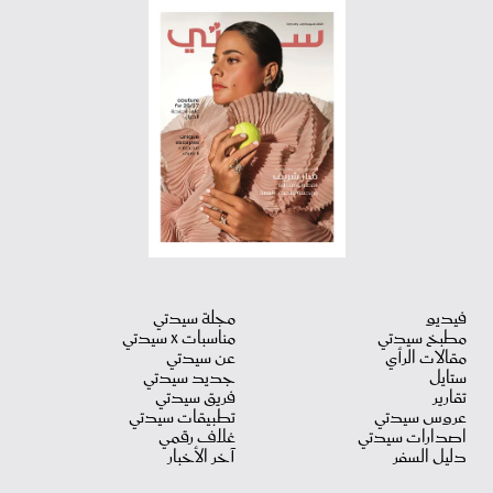
فيديو
مجلة سيدتي
مطبخ سيدتي
مناسبات X سيدتي
مقالات الرأي
عن سيدتي
ستايل
جديد سيدتي
تقارير
فريق سيدتي
عروس سيدتي
تطبيقات سيدتي
اصدارات سيدتي
غلاف رقمي
دليل السفر
آخر الأخبار