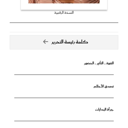
النسخة الرقمية
كلمة رئيسة التحرير
القوة .. التأثير .. الحضور
تصدق الأحلام
جرأة البدايات