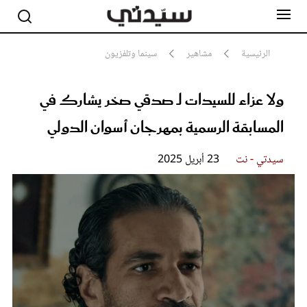
الرئيسية
مشاهير
سينما وتلفزيون
ولا عزاء للسيدات لـ صدقي صخر يشارك في
مشاهير
أناقة
المسابقة الرسمية بمهرجان أسوان الدولي
جمال
صحة ورشاقة
سيدتي وطفلك
سيدتي - نت
23 أبريل 2025
لايف ستايل
بلس+
فيديو
مطبخ سيدتي
مقالات الرأي
ستايل
تقارير