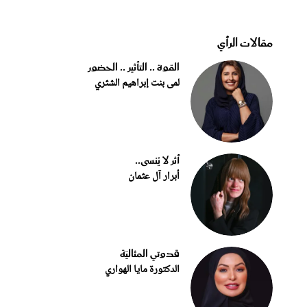
مقالات الرأي
القوة .. التأثير .. الحضور
لمى بنت إبراهيم الشثري
أثر لا يُنسى..
أبرار آل عثمان
قدوتي المثاليّة
الدكتورة مايا الهواري