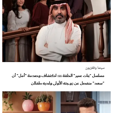
سينما وتلفزيون
مسلسل "بنات عمير" الحلقة 11: اكتشاف وصدمة "أمل" أن
"سعد" منفصل عن زوجته الأولى ولديه طفلان