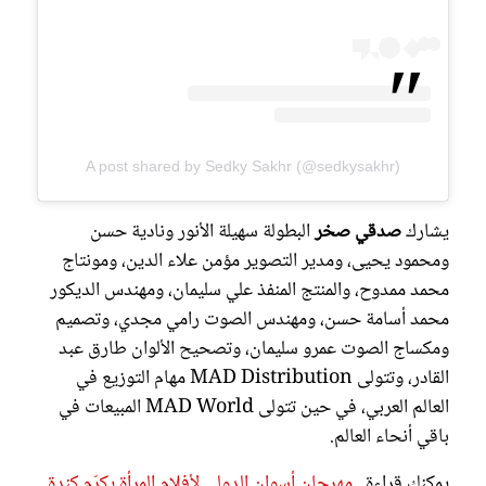
A post shared by Sedky Sakhr (@sedkysakhr)
يشارك
صدقي صخر
البطولة سهيلة الأنور ونادية حسن
ومحمود يحيى، ومدير التصوير مؤمن علاء الدين، ومونتاج
محمد ممدوح، والمنتج المنفذ علي سليمان، ومهندس الديكور
محمد أسامة حسن، ومهندس الصوت رامي مجدي، وتصميم
ومكساج الصوت عمرو سليمان، وتصحيح الألوان طارق عبد
القادر، وتتولى MAD Distribution مهام التوزيع في
العالم العربي، في حين تتولى MAD World المبيعات في
باقي أنحاء العالم.
يمكنك قراءة..
مهرجان أسوان الدولي لأفلام المرأة يكرّم كندة