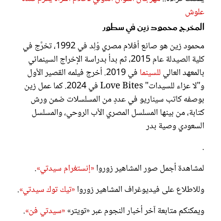
علوش
المخرج محمود زين في سطور
محمود زين هو صانع أفلام مصري وُلِد في 1992، تخرَّج في
كلية الصيدلة عام 2015، ثم بدأ بدراسة الإخراج السينمائي
بالمعهد العالي
للسينما
في 2019. أخرج فيلمه القصير الأول
و"لا عزاء للسيدات" Love Bites في 2024. كما عمل زين
بوصفه كاتب سيناريو في عددٍ من المسلسلات ضمن ورش
كتابة، من بينها المسلسل المصري الأب الروحي، والمسلسل
السعودي وصية بدر
.
لمشاهدة أجمل صور المشاهير زوروا
«إنستغرام سيدتي»
.
وللاطلاع على فيديوغراف المشاهير زوروا
«تيك توك سيدتي»
.
ويمكنكم متابعة آخر أخبار النجوم عبر «تويتر»
«سيدتي فن»
.