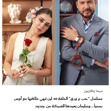
سينما وتلفزيون
مسلسل "حب ع ورق" الحلقة 40: لين تنهي علاقتها مع أوس
رسمياً... وسليمان يعيدها للشركة من جديد