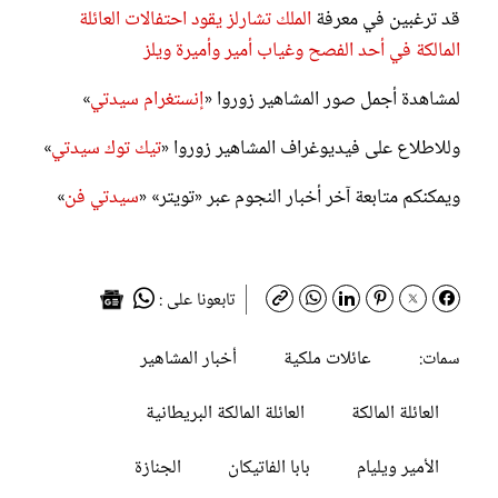
قد ترغبين في معرفة
الملك تشارلز يقود احتفالات العائلة
المالكة في أحد الفصح وغياب أمير وأميرة ويلز
لمشاهدة أجمل صور المشاهير زوروا «
إنستغرام سيدتي
»
وللاطلاع على فيديوغراف المشاهير زوروا «
تيك توك سيدتي
»
ويمكنكم متابعة آخر أخبار النجوم عبر «تويتر» «
سيدتي فن
»
تابعونا على :
عائلات ملكية
أخبار المشاهير
سمات:
العائلة المالكة
العائلة المالكة البريطانية
الأمير ويليام
بابا الفاتيكان
الجنازة