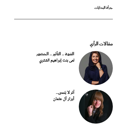
جرأة البدايات
مقالات الرأي
القوة .. التأثير .. الحضور
لمى بنت إبراهيم الشثري
أثر لا يُنسى..
أبرار آل عثمان