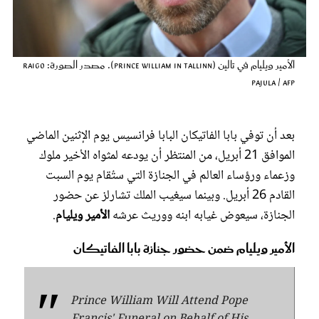
عروس سيدتي
الأمير ويليام في تالين (Prince William in Tallinn). مصدر الصورة: RAIGO
PAJULA / AFP
بعد أن توفي بابا الفاتيكان البابا فرانسيس يوم الإثنين الماضي
الموافق 21 أبريل، من المنتظر أن يودعه لمثواه الأخير ملوك
وزعماء ورؤساء العالم في الجنازة التي ستُقام يوم السبت
القادم 26 أبريل. وبينما سيغيب الملك تشارلز عن حضور
مجلة سيدتي
الجنازة، سيعوض غيابه ابنه ووريث عرشه
الأمير ويليام
.
الأمير ويليام ضمن حضور جنازة بابا الفاتيكان
غلاف رفمي
Prince William Will Attend Pope