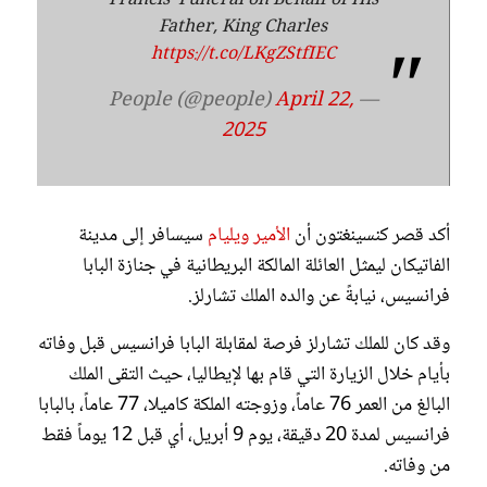
Francis' Funeral on Behalf of His
Father, King Charles
https://t.co/LKgZStfIEC
April 22,
— People (@people)
2025
أكد قصر كنسينغتون أن
الأمير ويليام
سيسافر إلى مدينة
الفاتيكان ليمثل العائلة المالكة البريطانية في جنازة البابا
فرانسيس، نيابةً عن والده الملك تشارلز.
وقد كان للملك تشارلز فرصة لمقابلة البابا فرانسيس قبل وفاته
بأيام خلال الزيارة التي قام بها لإيطاليا، حيث التقى الملك
البالغ من العمر 76 عاماً، وزوجته الملكة كاميلا، 77 عاماً، بالبابا
فرانسيس لمدة 20 دقيقة، يوم 9 أبريل، أي قبل 12 يوماً فقط
من وفاته.