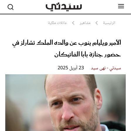
الرئيسية
مشاهير
عائلات ملكية
الأمير ويليام ينوب عن والده الملك تشارلز في
مشاهير
أناقة
حضور جنازة بابا الفاتيكان
جمال
صحة ورشاقة
سيدتي وطفلك
سيدتي - نهى سيد
23 أبريل 2025
لايف ستايل
بلس+
فيديو
مطبخ سيدتي
مقالات الرأي
ستايل
تقارير