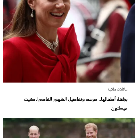
عائلات ملكية
برفقة أطفالها.. موعد وتفاصيل الظهور القادم لـ كيت
ميدلتون