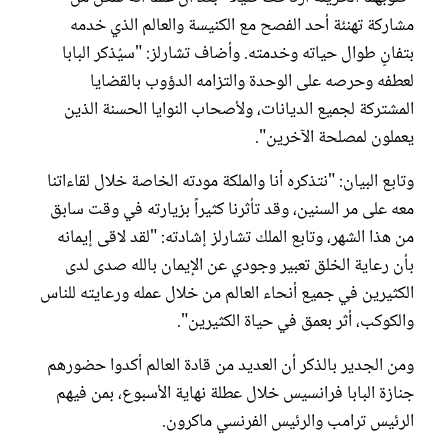
مشاركة تهنئة أحد الفصح مع الكنيسة والعالم الذي خدمه
بتفانٍ طوال حياته وخدمته. وأضاف تشارلز: "سيُذكر البابا
لعطفه وحرصه على الوحدة والتزامه الدؤوب بالقضايا
المشتركة لجميع الديانات، ولأصحاب النوايا الحسنة الذين
يعملون لمصلحة الآخرين".
وتابع البيان: "نتذكره أنا والملكة مودته الخاصة خلال لقاءاتنا
معه على مر السنين، وقد تأثرنا كثيراً بزيارته في وقت سابق
من هذا الشهر، وتابع الملك تشارلز إشادته: "لقد لاقى إيمانه
بأن رعاية الخلق تعبير وجودي عن الإيمان بالله صدى لدى
الكثيرين في جميع أنحاء العالم من خلال عمله ورعايته للناس
والكوكب، أثر بعمق في حياة الكثيرين".
ومن الجدير بالذكر أن العديد من قادة العالم أكدوا حضورهم
جنازة البابا فرانسيس خلال عطلة نهاية الأسبوع، بمن فيهم
الرئيس ترامب والرئيس الفرنسي ماكرون.