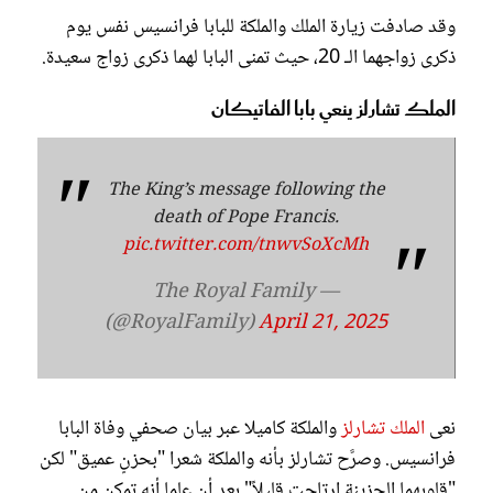
وقد صادفت زيارة الملك والملكة للبابا فرانسيس نفس يوم
ذكرى زواجهما الـ 20، حيث تمنى البابا لهما ذكرى زواج سعيدة.
الملك تشارلز ينعي بابا الفاتيكان
The King’s message following the
death of Pope Francis.
pic.twitter.com/tnwvSoXcMh
— The Royal Family
(@RoyalFamily)
April 21, 2025
نعى
الملك تشارلز
والملكة كاميلا عبر بيان صحفي وفاة البابا
فرانسيس. وصرَّح تشارلز بأنه والملكة شعرا "بحزنٍ عميق" لكن
"قلوبهما الحزينة ارتاحت قليلاً" بعد أن علما أنه تمكن من