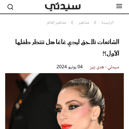
الرئيسية
مشاهير
مشاهير العالم
الشائعات تلاحق ليدي غاغا هل تنتظر طفلها
مشاهير
أناقة
الأول؟!
جمال
صحة ورشاقة
سيدتي وطفلك
سيدتي - هدى زين
04 يونيو 2024
لايف ستايل
بلس+
فيديو
مطبخ سيدتي
مقالات الرأي
ستايل
تقارير