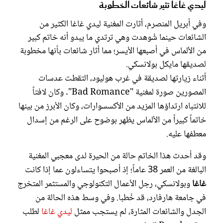
ليدي غاغا تثير شائعات الخطوبة
وفي أبريل المنصرم، أثارت المغنية ليدي غاغا الكثير من
الشائعات حينما شُوهدت وهي ترتدي ما يبدو أنه خاتم كبير
من الألماس في أصبعها الأيسر؛ مما أثار شائعات بأنها مخطوبة
لصديقها مايكل بولانسكي.
أثناء زيارتها لصديقة في غرب هوليود، التقطت عدسات
المصورين صورة لمغنية "Bad Romance". وكان لافتاً
للانتباه ارتداؤها المزيد من الأكسسوارات، وكان الأبرز من بينها
خاتماً كبيراً من الألماس يظهر بوضوح على الرغم من إسدال
معطفها عليه.
وقد أحدث هذا الخاتم حالة من الحيرة لدى معجبي المغنية
البالغة من العمر 38 عاماً؛ إذ أصبحوا يتساءلون عما إذا كانت
غاغا
وبولانسكي، رجل الأعمال التكنولوجي والمستثمر المتخرج
في جامعة هارفارد، قد خُطبا. وفي وسط هذه الحالة من
الجدل والشائعات المثارة، لم يستجب ممثل
ليدي غاغا
لطلب