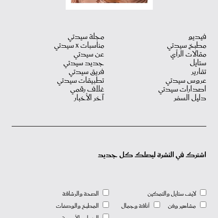
فيديو
مجلة سيدتي
مطبخ سيدتي
مناسبات X سيدتي
مقالات الرأي
عن سيدتي
ستايل
جديد سيدتي
تقارير
فريق سيدتي
عروس سيدتي
تطبيقات سيدتي
اصدارات سيدتي
غلاف رقمي
دليل السفر
آخر الأخبار
اشترك في النشرة ليصلك كل جديد
لايف ستايل والتمكين
الصحة والرشاقة
مشاهير وفن
أناقة وجمال
المطبخ والوصفات