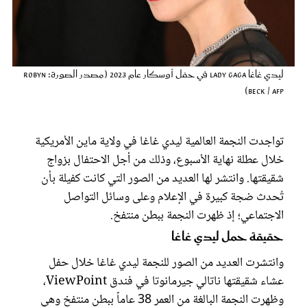
عروس سيدتي
ليدي غاغا Lady Gaga في حفل أوسكار عام 2023 (مصدر الصورة: Robyn
BECK / AFP)
تواجدت النجمة العالمية ليدي غاغا في ولاية ماين الأمريكية
خلال عطلة نهاية الأسبوع، وذلك من أجل الاحتفال بزواج
شقيقتها. وانتشر لها العديد من الصور التي كانت كفيلة بأن
تُحدث ضجة كبيرة في الإعلام وعلى وسائل التواصل
مجلة سيدتي
الاجتماعي؛ إذ ظهرت النجمة ببطن منتفخ.
حقيقة حمل ليدي غاغا
غلاف رفمي
وانتشرت العديد من الصور للنجمة ليدي غاغا خلال حفل
عشاء شقيقتها ناتالي جيرمانوتا في فندق ViewPoint،
وظهرت النجمة البالغة من العمر 38 عاماً ببطن منتفخ وهي