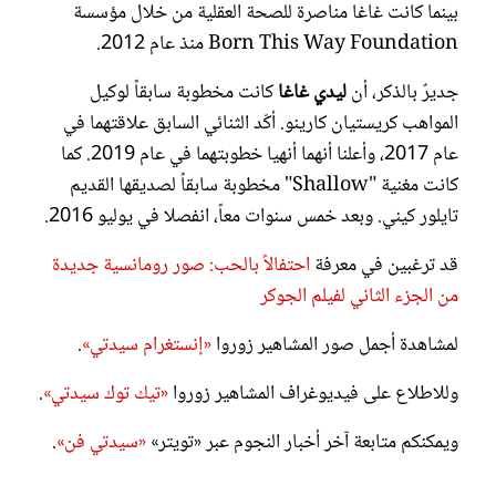
بينما كانت غاغا مناصرة للصحة العقلية من خلال مؤسسة
Born This Way Foundation منذ عام 2012.
جديرٌ بالذكر، أن
ليدي غاغا
كانت مخطوبة سابقاً لوكيل
المواهب كريستيان كارينو. أكّد الثنائي السابق علاقتهما في
عام 2017، وأعلنا أنهما أنهيا خطوبتهما في عام 2019. كما
كانت مغنية "Shallow" مخطوبة سابقاً لصديقها القديم
تايلور كيني. وبعد خمس سنوات معاً، انفصلا في يوليو 2016.
قد ترغبين في معرفة
احتفالاً بالحب: صور رومانسية جديدة
من الجزء الثاني لفيلم الجوكر
لمشاهدة أجمل صور المشاهير زوروا
«إنستغرام سيدتي»
.
وللاطلاع على فيديوغراف المشاهير زوروا
«تيك توك سيدتي»
.
ويمكنكم متابعة آخر أخبار النجوم عبر «تويتر»
«سيدتي فن»
.