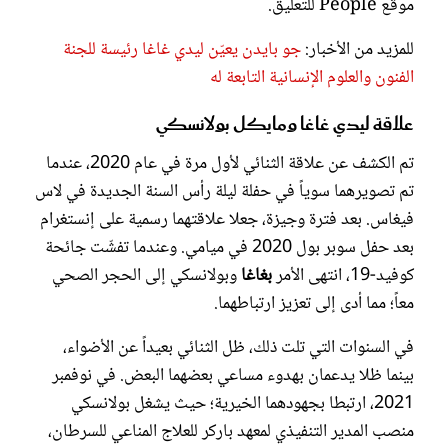
موقع People للتعليق.
للمزيد من الأخبار:
جو بايدن يعيّن ليدي غاغا رئيسة للجنة
الفنون والعلوم الإنسانية التابعة له
علاقة ليدي غاغا ومايكل بولانسكي
تم الكشف عن علاقة الثنائي لأول مرة في عام 2020، عندما
تم تصويرهما سوياً في حفلة ليلة رأس السنة الجديدة في لاس
فيغاس. بعد فترة وجيزة، جعلا علاقتهما رسمية على إنستغرام
بعد حفل سوبر بول 2020 في ميامي. وعندما تفشّت جائحة
كوفيد-19، انتهى الأمر
بغاغا
وبولانسكي إلى الحجر الصحي
معاً؛ مما أدى إلى تعزيز ارتباطهما.
في السنوات التي تلت ذلك، ظل الثنائي بعيداً عن الأضواء،
بينما ظلا يدعمان بهدوء مساعي بعضهما البعض. في نوفمبر
2021، ارتبطا بجهودهما الخيرية؛ حيث يشغل بولانسكي
منصب المدير التنفيذي لمعهد باركر للعلاج المناعي للسرطان،