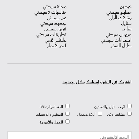
فيديو
مجلة سيدتي
مطبخ سيدتي
مناسبات X سيدتي
مقالات الرأي
عن سيدتي
ستايل
جديد سيدتي
تقارير
فريق سيدتي
عروس سيدتي
تطبيقات سيدتي
اصدارات سيدتي
غلاف رقمي
دليل السفر
آخر الأخبار
اشترك في النشرة ليصلك كل جديد
لايف ستايل والتمكين
الصحة والرشاقة
مشاهير وفن
أناقة وجمال
المطبخ والوصفات
الحمل والأمومة