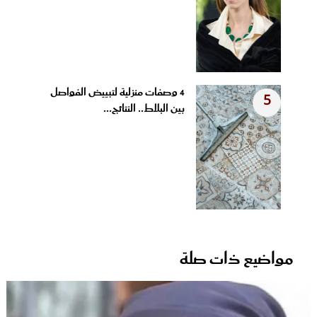
4 وصفات منزلية لتبييض الفواصل
5
بين البلاط.. النتائج...
مواضيع ذات صلة