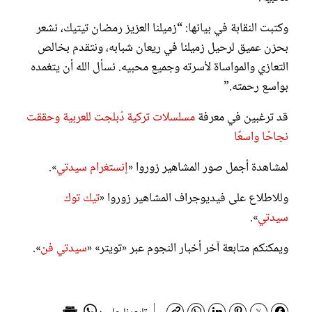
وكتبت النقابة في بيانها: “زميلنا العزيز رمضان تيتيك، نشعر
بحزن عميق لرحيل زميلنا في ريعان شبابه، ونتقدم بخالص
التعازي والمواساة لأسرته وجميع محبيه. نسأل الله أن يتغمده
بواسع رحمته.”
قد ترغبين في معرفة
مسلسلات تركية دُبلجت للعربية وحققت
نجاحًا واسعًا
لمشاهدة أجمل صور المشاهير زوروا «
إنستغرام سيدتي
».
وللاطلاع على فيديوجراف المشاهير زوروا «
تيك توك
سيدتي
».
ويمكنكم متابعة آخر أخبار النجوم عبر «تويتر» «
سيدتي فن
».