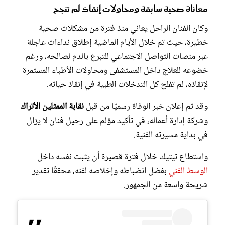
معاناة صحية سابقة ومحاولات إنقاذ لم تنجح
وكان الفنان الراحل يعاني منذ فترة من مشكلات صحية
خطيرة، حيث تم خلال الأيام الماضية إطلاق نداءات عاجلة
عبر منصات التواصل الاجتماعي للتبرع بالدم لصالحه، ورغم
خضوعه للعلاج داخل المستشفى ومحاولات الأطباء المستمرة
لإنقاذه، لم تفلح كل التدخلات الطبية في إنقاذ حياته.
وقد تم إعلان خبر الوفاة رسميًا من قبل
نقابة الممثلين الأتراك
وشركة إدارة أعماله، في تأكيد مؤلم على رحيل فنان لا يزال
في بداية مسيرته الفنية.
واستطاع تيتيك خلال فترة قصيرة أن يثبت نفسه داخل
الوسط الفني
بفضل انضباطه وإخلاصه لفنه، محققًا تقدير
شريحة واسعة من الجمهور.