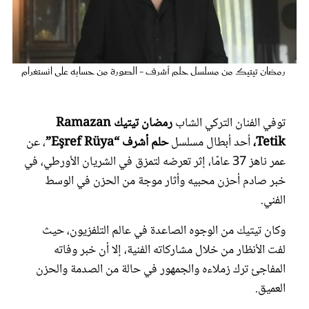
عروس سيدتي
رمضان تيتيك من مسلسل حلم أشرف - الصورة من حسابه على انستغرام
توفي الفنان التركي الشاب
رمضان تيتيك Ramazan
Tetik،
أحد أبطال مسلسل
حلم أشرف “Eşref Rüya”
، عن
عمر ناهز 37 عامًا، إثر تعرضه لتمزق في الشريان الأورطي، في
خبر صادم أحزن محبيه وأثار موجة من الحزن في الوسط
الفني.
مجلة سيدتي
وكان تيتيك من الوجوه الصاعدة في عالم التلفزيون، حيث
غلاف رقمي
لفت الأنظار من خلال مشاركاته الفنية، إلا أن خبر وفاته
المفاجئ ترك زملاءه والجمهور في حالة من الصدمة والحزن
العميق.