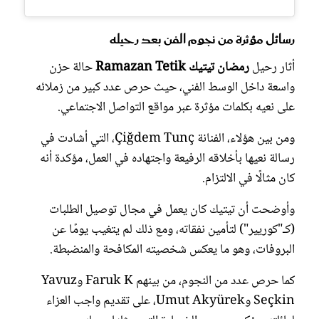
رسائل مؤثرة من نجوم الفن بعد رحيله
أثار رحيل
رمضان تيتيك Ramazan Tetik
حالة حزن
واسعة داخل الوسط الفني، حيث حرص عدد كبير من زملائه
على نعيه بكلمات مؤثرة عبر مواقع التواصل الاجتماعي.
ومن بين هؤلاء، الفنانة Çiğdem Tunç، التي أشادت في
رسالة نعيها بأخلاقه الرفيعة واجتهاده في العمل، مؤكدة أنه
كان مثالًا في الالتزام.
وأوضحت أن تيتيك كان يعمل في مجال توصيل الطلبات
(كـ"كوريير") لتأمين نفقاته، ومع ذلك لم يتغيب يومًا عن
البروفات، وهو ما يعكس شخصيته المكافحة والمنضبطة.
كما حرص عدد من النجوم، من بينهم Faruk K وYavuz
Seçkin وUmut Akyürek، على تقديم واجب العزاء