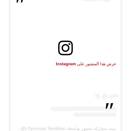
عرض هذا المنشور على Instagram
تمت مشاركة منشور بواسطة ‏Oyuncular Sendikası‏ (@‏oyuncusendika‏)