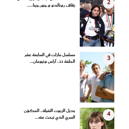
2
زفاف رونالدو وجورجينا.....
مسلسل مازلت في السابعة عشر
3
الحلقة 11.. آراس وتيومان...
بديل الزيوت الثقيلة.. المكوّن
4
السري الذي تبحث عنه...