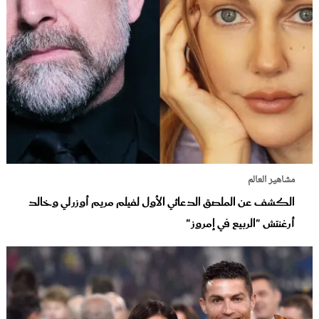
مشاهير العالم
الكشف عن الملصق الدعائي الأول لفيلم مريم أوزرلي وخالد
أرغنتش "الربيع في إمروز"