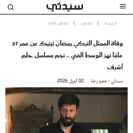
الرئيسية
مشاهير
مشاهير العالم
وفاة الممثل التركي رمضان تيتيك عن عمر 37
مشاهير
أناقة
عامًا تهز الوسط الفني .. نجم مسلسل حلم
جمال
صحة ورشاقة
أشرف
سيدتي وطفلك
لايف ستايل
سيدتي - عمرو رضا
02 أبريل 2026
بلس+
فيديو
مطبخ سيدتي
مقالات الرأي
ستايل
تقارير