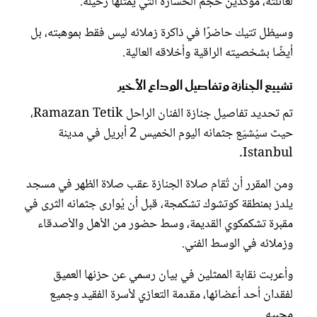
لعائلته، مؤكدين حجم الخسارة التي يمثلها رحيله.
وسيظل تتيك حاضرًا في ذاكرة زملائه ليس فقط بموهبته، بل
أيضًا بشخصيته الراقية وأخلاقه العالية.
تشييع الجنازة وتفاصيل الوداع الأخير
تم تحديد تفاصيل جنازة الفنان الراحل Ramazan Tetik،
حيث سيُشيّع جثمانه اليوم الخميس 2 أبريل في مدينة
Istanbul.
ومن المقرر أن تُقام صلاة الجنازة عقب صلاة الظهر في مسجد
يلدز بمنطقة كوتشوك تشكمجة، قبل أن يُوارى جثمانه الثرى في
مقبرة تشكمكوي القديمة، وسط حضور من الأهل والأصدقاء
وزملائه في الوسط الفني.
وأعربت نقابة الممثلين في بيان رسمي عن حزنها العميق
لفقدان أحد أعضائها، مقدمة التعازي لأسرة الفقيد وجميع
محبيه.