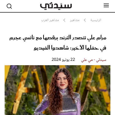
الرئيسية
مشاهير
مشاهير العرب
مرام علي تتصدر الترند برقصها مع نانسي عجرم
مشاهير
أناقة
في حفلها الأخير: شاهدوا الفيديو
جمال
صحة ورشاقة
سيدتي وطفلك
سيدتي - مي علي
22 يونيو 2024
لايف ستايل
بلس+
فيديو
مطبخ سيدتي
مقالات الرأي
ستايل
تقارير