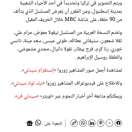
ويتم التصوير في تركيا وتحديداً في أحد الأحياء الشعبية
بمدينة إسطنبول، ومن المُقرر أن يُعرض المسلسل الذي يتألف
من 90 حلقة، على شاشة MBC خلال الخريف المقبل.
وتضم النسخة العربية من المسلسل نيقولا معوّض، مرام علي،
تقلا شمعون، ستيفاني عطالله، طوني عيسى، سعد مينة، نانسي
خوري، رنا كرم، فرح بيطار، نقولا دانيال، مجدي مشموشي،
والطفلة روسيل الإبراهيم .
لمشاهدة أجمل صور المشاهير زوروا «
إنستغرام سيدتي
».
وللاطلاع على فيديوغراف المشاهير زوروا «
تيك توك سيدتي
».
ويمكنكم متابعة آخر أخبار النجوم عبر «تويتر» «
سيدتي فن
».
تابعونا على :