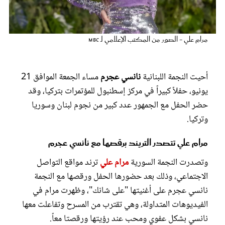
عروس سيدتي
مرام علي - الصور من المكتب الإعلامي لـ mbc
أحيت النجمة اللبنانية
نانسي عجرم
مساء الجمعة الموافق 21
يونيو، حفلاً كبيراً في مركز إسطنبول للمؤتمرات بتركيا، وقد
حضر الحفل مع الجمهور عدد كبير من نجوم لبنان وسوريا
وتركيا.
مرام علي تتصدر التريند برقصها مع نانسي عجرم
مجلة سيدتي
وتصدرت النجمة السورية
مرام علي
ترند مواقع التواصل
الاجتماعي، وذلك بعد حضورها الحفل ورقصها مع النجمة
غلاف رفمي
نانسي عجرم على أغنيتها "على شانك"، وظهرت مرام في
الفيديوهات المتداولة، وهي تقترب من المسرح وتفاعلت معها
نانسي بشكل عفوي ومحب عند رؤيتها ورقصتا معاً.