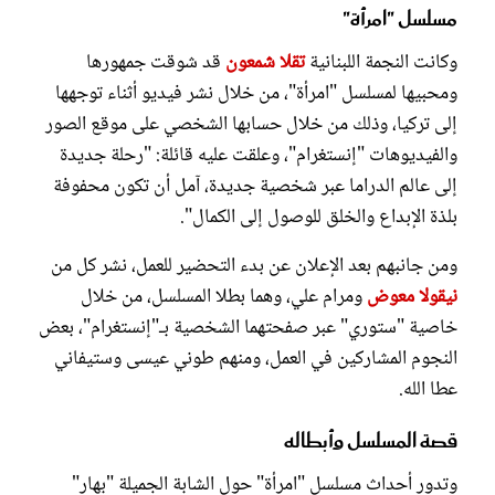
مسلسل "امرأة"
وكانت النجمة اللبنانية
تقلا شمعون
قد شوقت جمهورها
ومحبيها لمسلسل "امرأة"، من خلال نشر فيديو أثناء توجهها
إلى تركيا، وذلك من خلال حسابها الشخصي على موقع الصور
والفيديوهات "إنستغرام"، وعلقت عليه قائلة: "رحلة جديدة
إلى عالم الدراما عبر شخصية جديدة، آمل أن تكون محفوفة
بلذة الإبداع والخلق للوصول إلى الكمال".
ومن جانبهم بعد الإعلان عن بدء التحضير للعمل، نشر كل من
نيقولا معوض
ومرام علي، وهما بطلا المسلسل، من خلال
خاصية "ستوري" عبر صفحتهما الشخصية بـ"إنستغرام"، بعض
النجوم المشاركين في العمل، ومنهم طوني عيسى وستيفاني
عطا الله.
قصة المسلسل وأبطاله
وتدور أحداث مسلسل "امرأة" حول الشابة الجميلة "بهار"