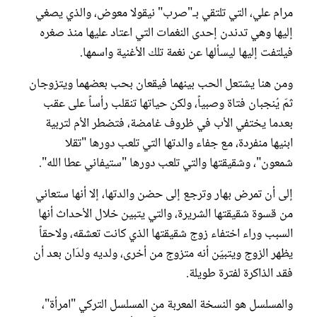
مرام علي، التي تلتقي بـ"صرب" نيقولا معوض، والذي يصغي
إليها وهي تدندن إحدى النغمات التي اعتاد عليها منذ صغره
فيلتفت إليها ليسألها عن نغمة تلك الأغنية واسمها.
ومن هنا يشتعل الحب بينهما فيقعان بحب بعضهما ويتزوجان
ثمّ يُنجبان فتاة وصبياً، ولكن حياتها تنقلب رأساً على عقب
بعدما يختفي الأب في ظروف غامضة، فتضطر الأم لتربية
ابنيها منفردة، مع جفاء والدتها التي تلعب دورها "تقلا
شمعون"، وشقيقتها والتي تلعب دورها "ستيفاني عطا الله".
إلى أن تمرض بهار وترجع إلى حضن والدتها، إلا أنها ستعاني
من قسوة شقيقتها الشريرة، والتي يتبين خلال الأحداث أنها
السبب وراء اختفاء زوج شقيقتها الذي كانت تعشقه، ولاحقاً
يظهر الزوج ويتبيّن أنه متزوج من أخرى، ولديه ولدَان بعد أن
فقد الذاكرة لفترة طويلة.
والمسلسل هو النسخة المعربة من المسلسل التركي "امرأة"،