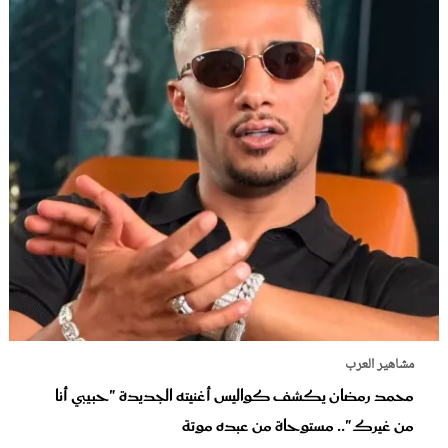
مشاهير العرب
محمد رمضان يكشف كواليس أغنيته الجديدة "حبيبي أنا
من غيرك".. مستوحاة من عبده موتة