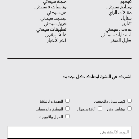
فيديو
مجلة سيدتي
مطبخ سيدتي
مناسبات X سيدتي
مقالات الرأي
عن سيدتي
ستايل
جديد سيدتي
تقارير
فريق سيدتي
عروس سيدتي
تطبيقات سيدتي
اصدارات سيدتي
غلاف رقمي
دليل السفر
آخر الأخبار
اشترك في النشرة ليصلك كل جديد
لايف ستايل والتمكين
الصحة والرشاقة
مشاهير وفن
أناقة وجمال
المطبخ والوصفات
الحمل والأمومة