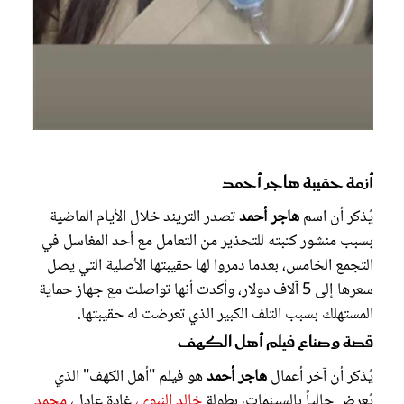
أزمة حقيبة هاجر أحمد
يُذكر أن اسم
هاجر أحمد
تصدر التريند خلال الأيام الماضية
بسبب منشور كتبته للتحذير من التعامل مع أحد المغاسل في
التجمع الخامس، بعدما دمروا لها حقيبتها الأصلية التي يصل
سعرها إلى 5 آلاف دولار، وأكدت أنها تواصلت مع جهاز حماية
المستهلك بسبب التلف الكبير الذي تعرضت له حقيبتها.
قصة وصناع فيلم أهل الكهف
يُذكر أن آخر أعمال
هاجر أحمد
هو فيلم "أهل الكهف" الذي
يُعرض حالياً بالسينمات، بطولة
خالد النبوي،
غادة عادل،
محمد