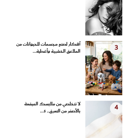
أفكار لصنع مجسمات للحيوانات من
3
الملاعق الخشبية وأغطية...
لا تتخلصي من ملابسك المبقعة
4
بالأصفر من التعرق.. 5...