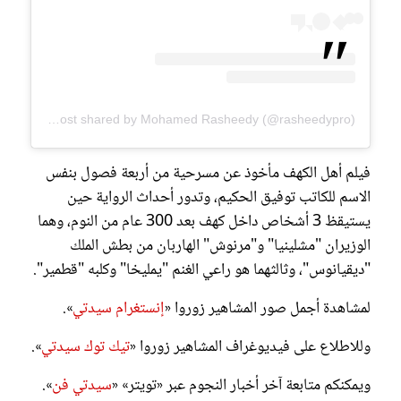
A post shared by Mohamed Rasheedy (@rasheedypro)
فيلم أهل الكهف مأخوذ عن مسرحية من أربعة فصول بنفس
الاسم للكاتب توفيق الحكيم، وتدور أحداث الرواية حين
يستيقظ 3 أشخاص داخل كهف بعد 300 عام من النوم، وهما
الوزيران "مشلينيا" و"مرنوش" الهاربان من بطش الملك
"ديقيانوس"، وثالثهما هو راعي الغنم "يمليخا" وكلبه "قطمير".
لمشاهدة أجمل صور المشاهير زوروا «
إنستغرام سيدتي
».
وللاطلاع على فيديوغراف المشاهير زوروا «
تيك توك سيدتي
».
ويمكنكم متابعة آخر أخبار النجوم عبر «تويتر» «
سيدتي فن
».