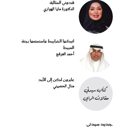
قدوتي المثاليّة
الدكتورة مايا الهواري
اتركوا الخرابيط واستمتعوا بجنة
العبيط
أحمد العرفج
عابرون لكن إلى الأبد
منال الحصيني
جديد سيدتي