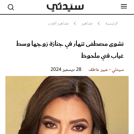
الرئيسية
مشاهير
مشاهير العرب
نشوى مصطفى تنهار في جنازة زوجها وسط
مشاهير
أناقة
غياب فني ملحوظ
جمال
صحة ورشاقة
سيدتي وطفلك
سيدتي - عبير عاطف
28 ديسمبر 2024
لايف ستايل
بلس+
فيديو
مطبخ سيدتي
مقالات الرأي
ستايل
تقارير