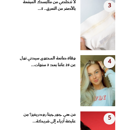
لا تتخلصي من ملابسك المبقعة
3
بالأصفر من التعرق.. 5...
وفاة صانعة المحتوى سيدني تول
4
عن 26 عامًا بعد 3 سنوات...
مَن هي جورجينا رودريغيز؟ مِن
5
عارضة أزياء إلى شريكة...