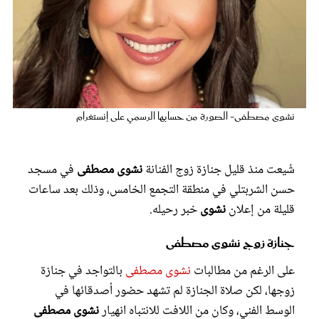
عروس سيدتي
نشوى مصطفى- الصورة من حسابها الرسمي على إنستغرام
شُيعت منذ قليل جنازة زوج الفنانة
نشوى مصطفى
في مسجد
حسن الشربتلي في منطقة التجمع الخامس، وذلك بعد ساعات
قليلة من إعلان
نشوى
خبر رحيله.
مجلة سيدتي
جنازة زوج نشوى مصطفى
غلاف رفمي
على الرغم من مطالبات
نشوى مصطفى
بالتواجد في جنازة
زوجها، لكن صلاة الجنازة لم تشهد حضور أصدقائها في
الوسط الفني، وكان من اللافت للانتباه انهيار
نشوى مصطفى