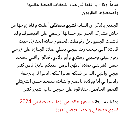
تماماً، وكان يرافقها في هذه اللحظات الصعبة عائلتها
وأصدقاؤها المقربون.
الجدير بالذكر أن الفنانة
نشوى مصطفى
أعلنت وفاة زوجها من
خلال مشاركة الخبر عبر حسابها الرسمي على الفيسبوك، وقد
ناشدت الجميع، بل وتوسلت، لحضور صلاة الجنازة، حيث
قالت: "اللي بيحب ربنا ييجي يصلي صلاة الجنازة على زوجي
ونور عيني وحبيبي وستري وأبو ولادي، تعالوا والنبي مسجد
حسن الشربتلي صلاة الظهر، أبوس إيديكم عايزة ناس كتير
تيجي والنبي، الله يراضيكم تعالوا كلكم، ادعوا له بالرحمة
وادعوا لي أنا وولاده بالصبر والثبات، مسجد حسن الشربتلي
التجمع الخامس، حتلاقوه على جوجل ماب، شيرو كتير".
يمكنك متابعة
مشاهير عانوا من أزمات صحية في 2024..
نشوى مصطفى وأحمدالعوضي الأبرز