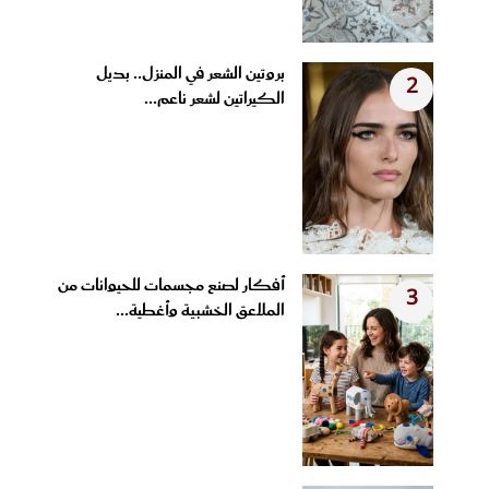
بروتين الشعر في المنزل.. بديل
2
الكيراتين لشعر ناعم...
أفكار لصنع مجسمات للحيوانات من
3
الملاعق الخشبية وأغطية...