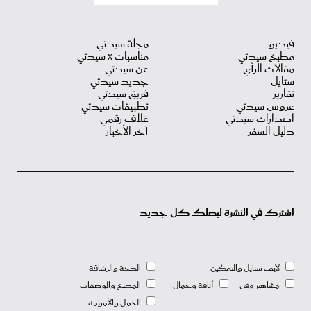
فيديو
مجلة سيدتي
مطبخ سيدتي
مناسبات X سيدتي
مقالات الرأي
عن سيدتي
ستايل
جديد سيدتي
تقارير
فريق سيدتي
عروس سيدتي
تطبيقات سيدتي
اصدارات سيدتي
غلاف رقمي
دليل السفر
آخر الأخبار
اشترك في النشرة ليصلك كل جديد
لايف ستايل والتمكين
الصحة والرشاقة
مشاهير وفن
أناقة وجمال
المطبخ والوصفات
الحمل والأمومة