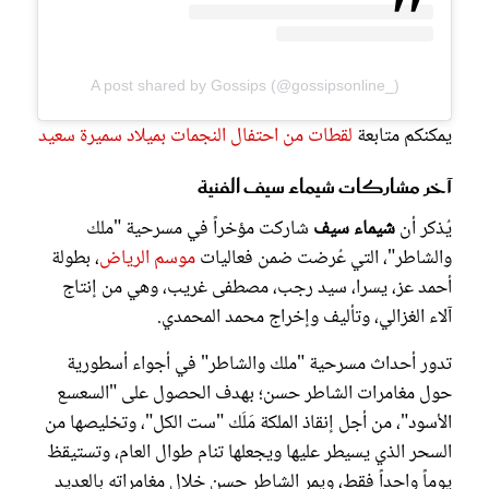
A post shared by Gossips (@gossipsonline_)
يمكنكم متابعة
لقطات من احتفال النجمات بميلاد سميرة سعيد
آخر مشاركات شيماء سيف الفنية
يُذكر أن
شيماء سيف
شاركت مؤخراً في مسرحية "ملك
والشاطر"، التي عُرضت ضمن فعاليات
موسم الرياض
، بطولة
أحمد عز، يسرا، سيد رجب، مصطفى غريب، وهي من إنتاج
آلاء الغزالي، وتأليف وإخراج محمد المحمدي.
تدور أحداث مسرحية "ملك والشاطر" في أجواء أسطورية
حول مغامرات الشاطر حسن؛ بهدف الحصول على "السعسع
الأسود"، من أجل إنقاذ الملكة مَلَك "ست الكل"، وتخليصها من
السحر الذي يسيطر عليها ويجعلها تنام طوال العام، وتستيقظ
يوماً واحداً فقط، ويمر الشاطر حسن خلال مغامراته بالعديد