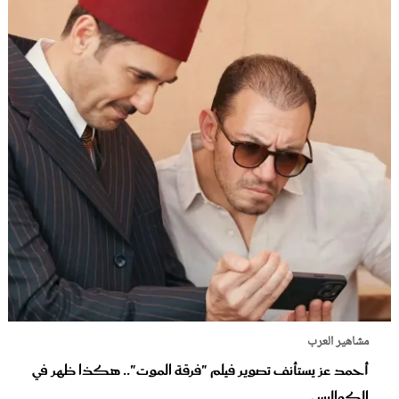
مشاهير العرب
أحمد عز يستأنف تصوير فيلم "فرقة الموت".. هكذا ظهر في
الكواليس