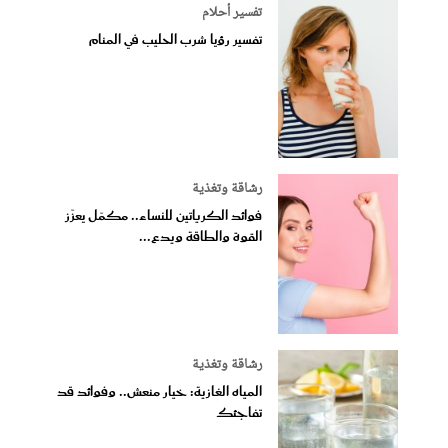
تفسير أحلام
تفسير رؤيا شرب الحليب في المنام
رشاقة وتغذية
فوائد الكرياتين للنساء.. مكمّل يعزّز
القوة والطاقة ويدع...
رشاقة وتغذية
المياه الغازية: خيار منعش.. وفوائد قد
تفاجئك