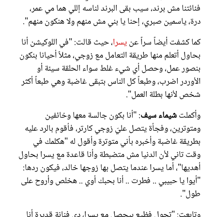
فئائتنا مش برند، سيب بقى البرند لناسه إللي هما مي عمر،
درة، ياسمين صبري، إحنا يا بني مش منهم ولا هنكون منهم".
كما كشفت أيضاً سراً عن
يسرا
، حيث قالت: "في اللوكيشن أنا
بحاول أتعلم منها طريقة التعامل مع زوجي، مثلاً أحيانا بنكون
بنصور عمل، وحصل أي شيء غلط سواء الحلقة سيئة أو
الأوردر اضرب، وطبعاً كل الناس بتبقى غاضبة وهي طبعاً أكثر
شخص لأنها بطلة العمل".
وأكملت
شيماء سيف
: "أنا بكون جالسة معها وخائفين
ومتوترين، وفجأة يتصل عليّ زوجي كارتر، فأقوم بالرد عليه
بطريقة غاضبة وأخبره بأني متوترة وأقول له "هكلمك في
وقت تاني لأن الدنيا مش متضبطة وأنا قاعدة مع يسرا بحاول
أهديها"، أما يسرا عندما يتصل بها زوجها خالد، فيكون ردها:
"أيوا يا حبيبي .. فطرت .. أنا بحبك أوي .. هخلص وأروح على
طول".
وتابعت: "تحول فظيع بيحصل مع يسرا، دي فنانة قديرة أنا