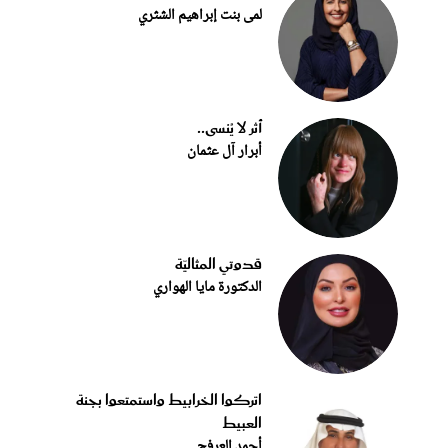
لمى بنت إبراهيم الشثري
أثر لا يُنسى..
أبرار آل عثمان
قدوتي المثاليّة
الدكتورة مايا الهواري
اتركوا الخرابيط واستمتعوا بجنة
العبيط
أحمد العرفج