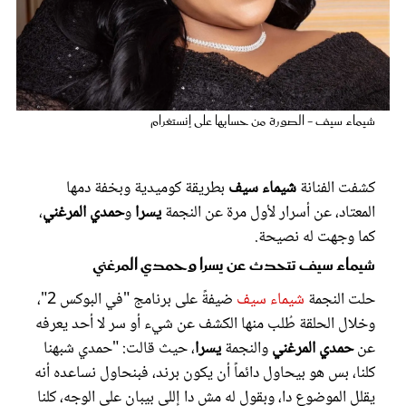
عروس سيدتي
شيماء سيف - الصورة من حسابها على إنستغرام
كشفت الفنانة
شيماء سيف
بطريقة كوميدية وبخفة دمها
المعتاد، عن أسرار لأول مرة عن النجمة
يسرا
و
حمدي المرغني
،
كما وجهت له نصيحة.
شيماء سيف تتحدث عن يسرا وحمدي المرغني
مجلة سيدتي
حلت النجمة
شيماء سيف
ضيفةً على برنامج "في البوكس 2"،
غلاف رفمي
وخلال الحلقة طُلب منها الكشف عن شيء أو سر لا أحد يعرفه
عن
حمدي المرغني
والنجمة
يسرا
، حيث قالت: "حمدي شبهنا
كلنا، بس هو بيحاول دائماً أن يكون برند، فبنحاول نساعده أنه
يقلل الموضوع دا، وبقول له مش دا إللي بيبان على الوجه، كلنا