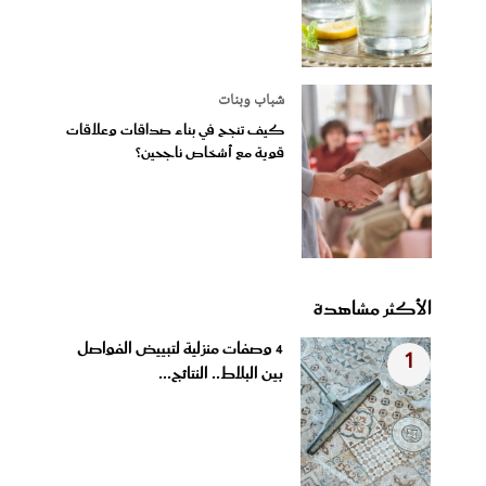
شباب وبنات
كيف تنجح في بناء صداقات وعلاقات
قوية مع أشخاص ناجحين؟
الأكثر مشاهدة
4 وصفات منزلية لتبييض الفواصل
1
بين البلاط.. النتائج...