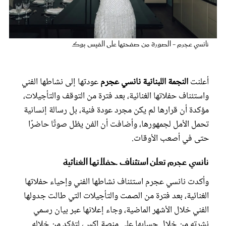
عروس سيدتي
نانسي عجرم - الصورة من صفحتها على الفيس بوك
أعلنت
النجمة اللبنانية نانسي عجرم
عودتها إلى نشاطها الفني
واستئناف حفلاتها الغنائية، بعد فترة من التوقف والتأجيلات،
مؤكدة أن قرارها لم يكن مجرد عودة فنية، بل رسالة إنسانية
تحمل الأمل لجمهورها، وأضافت أن الفن يظل صوتًا حاضرًا
حتى في أصعب الأوقات.
مجلة سيدتي
نانسي عجرم تعلن استئناف حفلاتها الغنائية
غلاف رفمي
وأكدت نانسي عجرم استئناف نشاطها الفني وإحياء حفلاتها
الغنائية، بعد فترة من الصمت والتأجيلات التي طالت جدولها
الفني خلال الأشهر الماضية، وجاء إعلانها عبر بيان رسمي
نشرته من خلال حسابها على منصة إكس، لتؤكد من خلاله