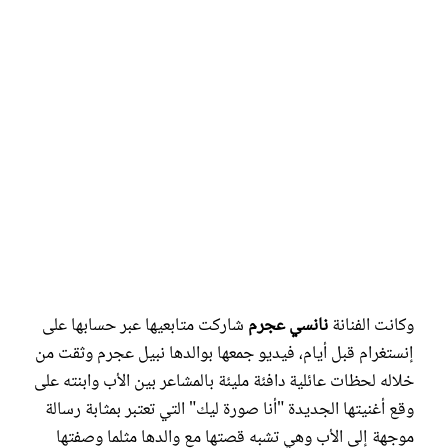
وكانت الفنانة
نانسي عجرم
شاركت متابعيها عبر حسابها على
إنستغرام قبل أيام، فيديو جمعها بوالدها نبيل عجرم وثقت من
خلاله لحظات عائلية دافئة مليئة بالمشاعر بين الأب وابنته على
وقع أغنيتها الجديدة "أنا صورة ليك" التي تعتبر بمثابة رسالة
موجهة إلى الأب وهي تشبه قصتها مع والدها مثلما وصفتها