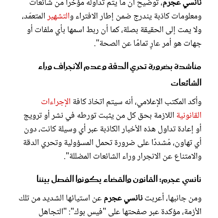
نانسي عجرم
، توضيح أن ما يتم تداوله مؤخرًا من شائعات
ومعلومات كاذبة يندرج ضمن إطار الافتراء و
التشهير
المتعمّد،
ولا يمت إلى الحقيقة بصلة، كما أن ربط اسمها بأي ملفات أو
جهات هو أمر عارٍ تمامًا عن الصحة".
مناشدة بضرورة تحري الدقة وعدم الانجراف وراء
الشائعات
وأكد المكتب الإعلامي، أنه سيتم اتخاذ كافة
الإجراءات
القانونية
اللازمة بحق كل من يثبت تورطه في نشر أو ترويج
أو إعادة تداول هذه الأخبار الكاذبة عبر أي وسيلة كانت، دون
أي تهاون، مُشددًا على ضرورة تحمل المسؤولية وتحري الدقة
والامتناع عن الانجرار وراء الشائعات المضللة".
نانسي عجرم: القانون والقضاء يكونوا الفصل بيننا
ومن جانبها، أعربت
نانسي عجرم
عن استيائها الشديد من تلك
الأزمة، مؤكدة عبر صفحتها على "فيس بوك": "التجاهل