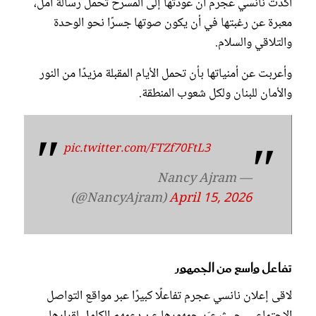
أكدت نانسي عجرم أن عودتها إلى المسرح تحمل رسالة أمل،
معبرة عن رغبتها في أن يكون صوتها جسرًا نحو الوحدة
والتلاقي والسلام.
وأعربت عن أمنياتها بأن تحمل الأيام المقبلة مزيدًا من النور
والأمان للبنان ولكل شعوب المنطقة.
pic.twitter.com/FTZf70FtL3
— Nancy Ajram
(@NancyAjram)
April 15, 2026
تفاعل واسع من الجمهور
لاقى إعلان نانسي عجرم تفاعلًا كبيرًا عبر مواقع التواصل
الاجتماعي، حيث عبّر جمهورها عن دعمهم الكامل لقرارها،