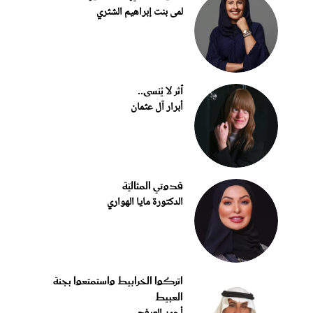
لمى بنت إبراهيم الشثري
أثر لا يُنسى..
أبرار آل عثمان
قدوتي المثاليّة
الدكتورة مايا الهواري
اتركوا الخرابيط واستمتعوا بجنة
العبيط