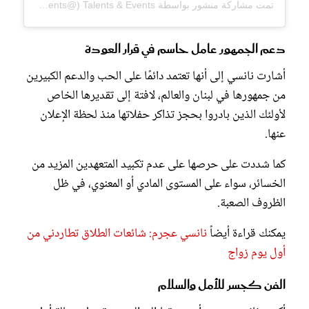
تمت مشاركة منشور بواسطة ‏Talents & Events‏ (@‏talentsandevents‏)
دعم الجمهور عامل حاسم في قرار العودة
أشارت نانسي إلى أنها تعتمد دائمًا على الحب والدعم الكبيرين
من جمهورها في لبنان والعالم، لافتة إلى تقديرها الخاص
لأولئك الذين بادروا بحجز تذاكر حفلاتها منذ لحظة الإعلان
عنها.
كما شددت على حرصها على عدم تكبيد المتعهدين المزيد من
الخسائر، سواء على المستوى المادي أو المعنوي، في ظل
الظروف الصعبة.
يمكنك قراءة أيضاً
نانسي عجرم: شائعات الطلاق تطاردني من
أول يوم زواج
الفن كجسر للأمل والسلام