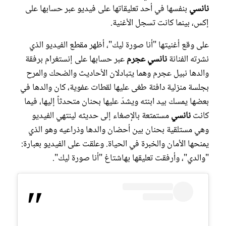
نانسي
بنفسها في أحد تعليقاتها على فيديو عبر حسابها على
إكس، بينما كانت تسجل الأغنية.
على وقع أغنيتها "أنا صورة ليك"، أظهر مقطع الفيديو الذي
نشرته الفنانة
نانسي عجرم
عبر حسابها على إنستغرام برفقة
والدها نبيل عجرم وهما يتبادلان الأحاديث والضحك والمرح
بجلسة منزلية دافئة طغى عليها لقطات عفوية، كان والدها في
بعضها يمسك بيد ابنته ويشدّ عليها بحنان متحدثاً إليها، فيما
كانت
نانسي
مستمتعة بالإصغاء إلى حديثه لينتهي الفيديو
وهي مستلقية بحنان بين أحضان والدها وذراعيه وهو الذي
يمنحها الأمان والخبرة في الحياة. وعلقت على الفيديو بعبارة:
"والدي"، وأرفقت تعليقها بهاشتاغ "أنا صورة ليك".