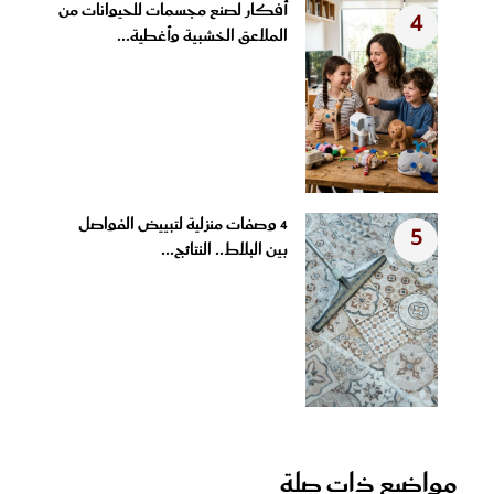
أفكار لصنع مجسمات للحيوانات من
4
الملاعق الخشبية وأغطية...
4 وصفات منزلية لتبييض الفواصل
5
بين البلاط.. النتائج...
مواضيع ذات صلة