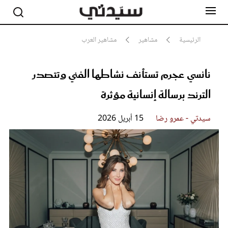
الرئيسية
مشاهير
مشاهير العرب
نانسي عجرم تستأنف نشاطها الفني وتتصدر
مشاهير
أناقة
الترند برسالة إنسانية مؤثرة
جمال
صحة ورشاقة
سيدتي وطفلك
سيدتي - عمرو رضا
15 أبريل 2026
لايف ستايل
بلس+
فيديو
مطبخ سيدتي
مقالات الرأي
ستايل
تقارير