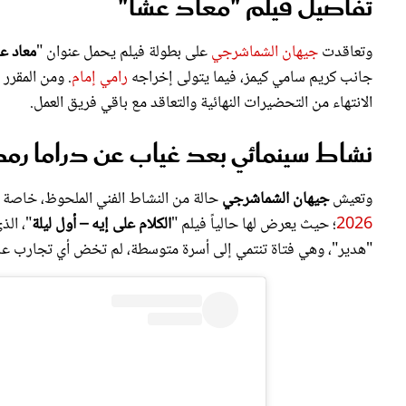
تفاصيل فيلم "معاد عشا"
وتعاقدت
جيهان الشماشرجي
على بطولة فيلم يحمل عنوان "
معاد ع
جانب كريم سامي كيمز، فيما يتولى إخراجه
رامي إمام
. ومن المقرر
الانتهاء من التحضيرات النهائية والتعاقد مع باقي فريق العمل.
نشاط سينمائي بعد غياب عن دراما رم
وتعيش
جيهان الشماشرجي
حالة من النشاط الفني الملحوظ، خاصة ع
2026
؛ حيث يعرض لها حالياً فيلم "
الكلام على إيه – أول ليلة
"، الذ
"هدير"، وهي فتاة تنتمي إلى أسرة متوسطة، لم تخض أي تجارب عاطف