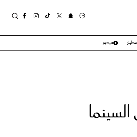
طبخ
فيديو
لايف ستايل
سياحة وسفر
منزل وديكور
تكنولوجيا
السينما