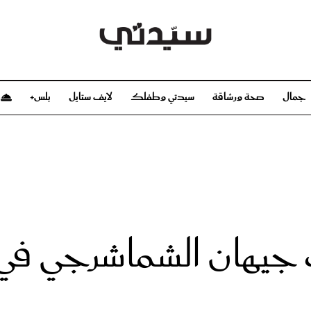
جمال
صحة ورشاقة
سيدتي وطفلك
لايف ستايل
بلس+
م
صحة ورشاقة
سيدتي وطفلك
بشرة
صحة
الحمل والولادة
ريحات
رشاقة و تغذية
مولودك
وعطور
أطفال ومراهقون
صحة الطفل
جيهان الشماشرجي في 
مجلة سيدتي
مناسبات X سيدتي
ديو
عن سيدتي
بخ سيدتي
فريق سيدتي