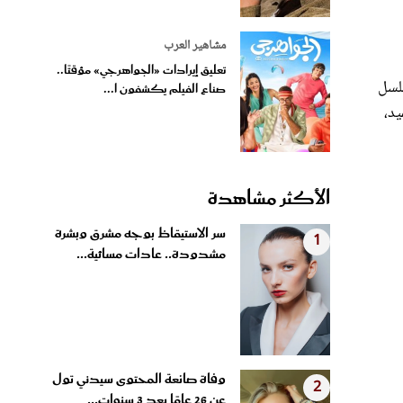
مشاهير العرب
تعليق إيرادات «الجواهرجي» مؤقتًا..
سلسل
صناع الفيلم يكشفون ا...
يد،
الأكثر مشاهدة
سر الاستيقاظ بوجه مشرق وبشرة
1
مشدودة.. عادات مسائية...
وفاة صانعة المحتوى سيدني تول
2
عن 26 عامًا بعد 3 سنوات...