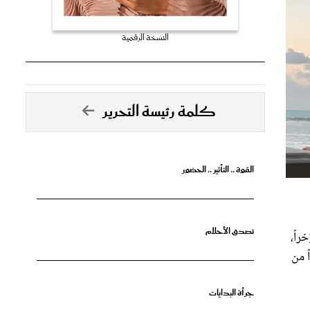
النسخة الرقمية
كلمة رئيسة التحرير
القوة .. التأثير .. الحضور
تصدق الأحلام
راً،
 من
جرأة البدايات