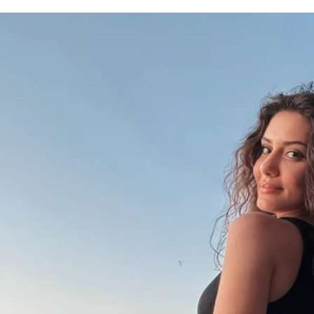
الات الرأي
تطبيقات سيدتي
ايل
دليل السفر
ارير
آخر الأخبار
وس سيدتي
مجلة سيد
غلاف رف