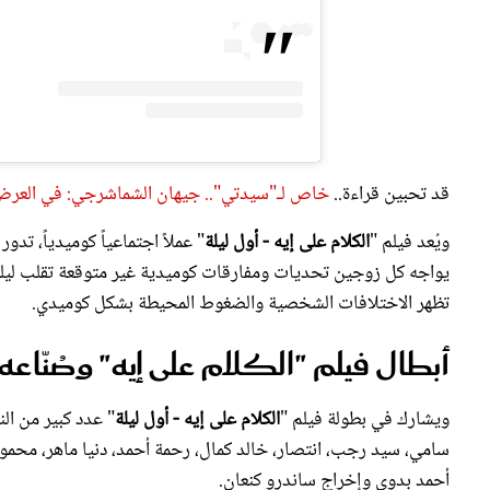
قد تحبين قراءة..
خاص لـ"سيدتي".. جيهان الشماشرجي: في العرض 
ويُعد فيلم "
الكلام على إيه - أول ليلة
" عملاً اجتماعياً كوميدياً، تدو
يواجه كل زوجين تحديات ومفارقات كوميدية غير متوقعة تقلب لي
تظهر الاختلافات الشخصية والضغوط المحيطة بشكل كوميدي.
أبطال فيلم "الكلام على إيه" وصُنّاعه
ويشارك في بطولة فيلم "
الكلام على إيه - أول ليلة
" عدد كبير من ال
سامي، سيد رجب، انتصار، خالد كمال، رحمة أحمد، دنيا ماهر، محم
أحمد بدوي وإخراج ساندرو كنعان.