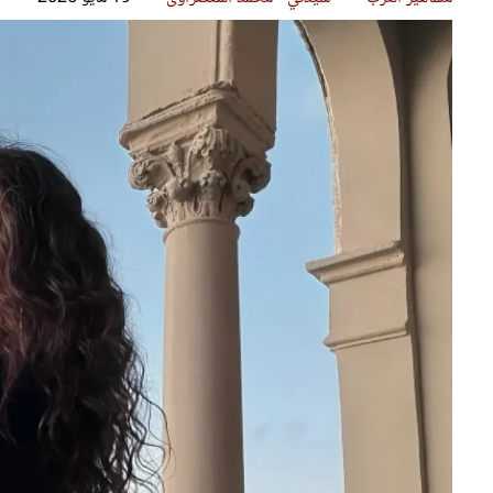
قصص ملهمة
مق
شباب وبنات
ست
علاقات زوجية
تق
عر