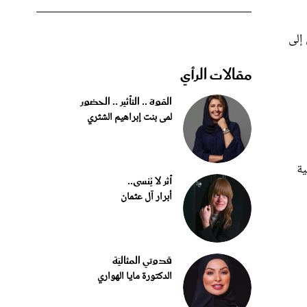
 إلى
مقالات الرأي
القوة .. التأثير .. الحضور
لمى بنت إبراهيم الشثري
ية
أثر لا يُنسى..
أبرار آل عثمان
قدوتي المثاليّة
الدكتورة مايا الهواري