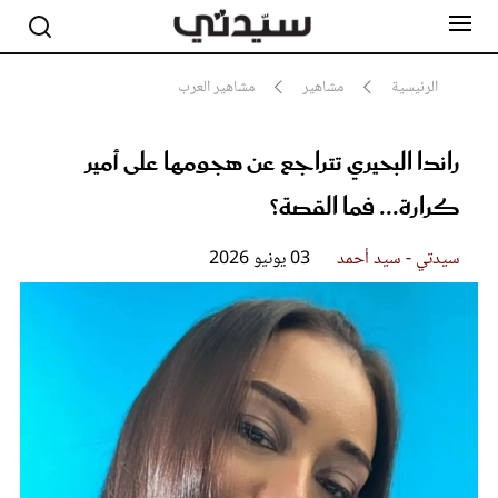
الرئيسية
مشاهير
مشاهير العرب
راندا البحيري تتراجع عن هجومها على أمير
مشاهير
أناقة
كرارة... فما القصة؟
جمال
صحة ورشاقة
سيدتي وطفلك
سيدتي - سيد أحمد
03 يونيو 2026
لايف ستايل
بلس+
فيديو
مطبخ سيدتي
مقالات الرأي
ستايل
تقارير