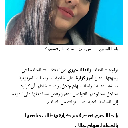
عروس سيدتي
راندا البحيري - الصورة من صفحتها على فيسبوك
تراجعت الفنانة
راندا البحيري
عن الانتقادات الحادة التي
وجهتها للفنان
أمير كرارة
، على خلفية تصريحات تلفزيونية
مجلة سيدتي
سابقة للفنانة الراحلة
سهام جلال
، زعمت خلالها أن كرارة
تجاهل محاولاتها للتواصل معه، ورفض مساعدتها على العودة
غلاف رفمي
إلى الساحة الفنية بعد سنوات من الغياب.
راندا البحيري تعتذر لأمير كرارة وتطالب متابعيها
بالدعاء لـ سهام جلال