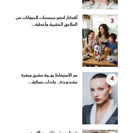
أفكار لصنع مجسمات للحيوانات من
3
الملاعق الخشبية وأغطية...
سر الاستيقاظ بوجه مشرق وبشرة
4
مشدودة.. عادات مسائية...
شيماء سيف تتلقى رسالة حب