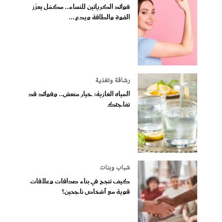
فوائد الكرياتين للنساء.. مكمّل يعزّز
القوة والطاقة ويدع...
رشاقة وتغذية
المياه الغازية: خيار منعش.. وفوائد قد
تفاجئك
شباب وبنات
كيف تنجح في بناء صداقات وعلاقات
قوية مع أشخاص ناجحين؟