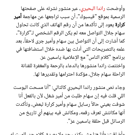
وأوضحت
راندا البحيري
، عبر منشور نشرته على صفحتها
الرسمية بموقع "فيسبوك"، أن سبب تراجعها عن مهاجمة
أمير
كرارة
يعود إلى تأكدها من أن رقم الهاتف الذي كانت تحاول
سهام جلال التواصل معه لم يكن الرقم الشخصي لـ"كرارة"،
كما أشارت إلى أن التواصل بين سهام وأمير جرى لاحقاً، بعد
علمه بالتصريحات التي أدلت بها ضده خلال استضافتها في
برنامج "كلام الناس" مع الإعلامية ياسمين عز.
واختتمت راندا منشورها بالدعاء بالرحمة والمغفرة للفنانة
الراحلة سهام جلال، مؤكدة احترامها وتقديرها لها.
وجاء نص منشور راندا البحيري كالتالي: "أنا مسحت البوست
اللي قلت فيه إن سهام طلبت من أمير شغل، لأن بالفعل أنا
شوفت بعيني حالاً رسايل سهام وأمير كرارة لبعض، وتأكدت
أنها مكانتش تعرف رقمه، ومكانش فيه بينهم أي تاريخ من
الرسائل قبل حلقة ياسمين عز".
وأضافت: «أنا هنا مش بكذب حد ولا بصدق كلام حد، الميت له