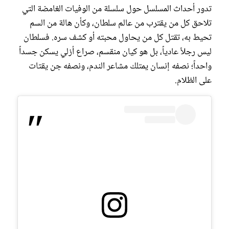
تدور أحداث المسلسل حول سلسلة من الوفيات الغامضة التي
تلاحق كل من يقترب من عالم سلطان، وكأن هالة من السم
تحيط به، تقتل كل من يحاول محبته أو كشف سره. فسلطان
ليس رجلاً عادياً، بل هو كيان منقسم، صراع أزلي يسكن جسداً
واحداً؛ نصفه إنسان يمتلك مشاعر الندم، ونصفه جن يقتات
على الظلام.