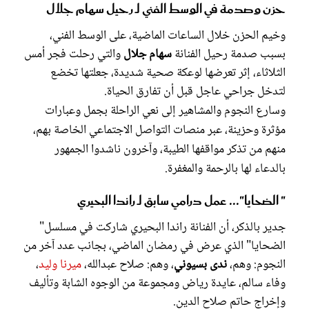
حزن وصدمة في الوسط الفني لـ رحيل سهام جلال
وخيم الحزن خلال الساعات الماضية، على الوسط الفني،
بسبب صدمة رحيل الفنانة
سهام جلال
والتي رحلت فجر أمس
الثلاثاء، إثر تعرضها لوعكة صحية شديدة، جعلتها تخضع
لتدخل جراحي عاجل قبل أن تفارق الحياة.
وسارع النجوم والمشاهير إلى نعي الراحلة بجمل وعبارات
مؤثرة وحزينة، عبر منصات التواصل الاجتماعي الخاصة بهم،
منهم من تذكر مواقفها الطيبة، وآخرون ناشدوا الجمهور
بالدعاء لها بالرحمة والمغفرة.
" الضحايا"... عمل درامي سابق لـ راندا البحيري
جدير بالذكر، أن الفنانة راندا البحيري شاركت في مسلسل"
الضحايا" الذي عرض في رمضان الماضي، بجانب عدد آخر من
النجوم: وهم،
ندى بسيوني
، وهم: صلاح عبدالله،
ميرنا وليد
،
وفاء سالم، عايدة رياض ومجموعة من الوجوه الشابة وتأليف
وإخراج حاتم صلاح الدين.