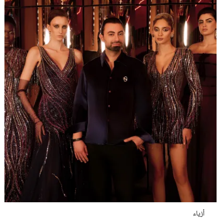
أزياء