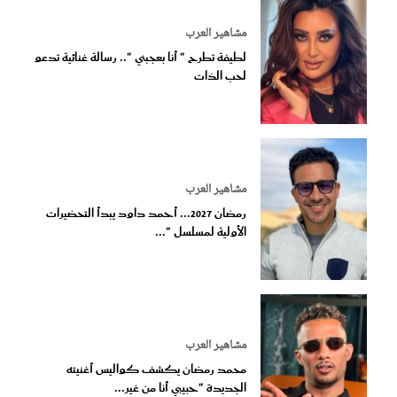
مشاهير العرب
لطيفة تطرح " أنا بعجبني ".. رسالة غنائية تدعو
لحب الذات
مشاهير العرب
رمضان 2027... أحمد داود يبدأ التحضيرات
الأولية لمسلسل "...
مشاهير العرب
محمد رمضان يكشف كواليس أغنيته
الجديدة "حبيبي أنا من غير...