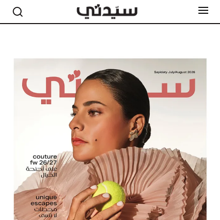
مشاهير
أناقة
جمال
صحة ورشاقة
سيدتي وطفلك
لايف ستايل
بلس+
فيديو
مطبخ سيدتي
مقالات الرأي
ستايل
تقارير