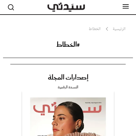
الرئيسية
الخطاط
#الخطاط
مشاهير
أناقة
جمال
صحة ورشاقة
سيدتي وطفلك
إصدارات المجلة
لايف ستايل
بلس+
النسخة الرقمية
فيديو
مطبخ سيدتي
مقالات الرأي
ستايل
تقارير