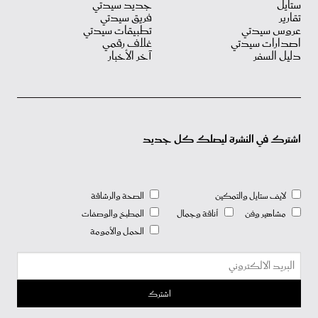
ستايل
جديد سيدتي
تقارير
فريق سيدتي
عروس سيدتي
تطبيقات سيدتي
اصدارات سيدتي
غلاف رقمي
دليل السفر
آخر الأخبار
اشترك في النشرة ليصلك كل جديد
لايف ستايل والتمكين
الصحة والرشاقة
مشاهير وفن
أناقة وجمال
المطبخ والوصفات
الحمل والأمومة