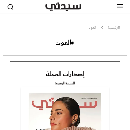
الرئيسية
العود
#العود
مشاهير
أناقة
جمال
صحة ورشاقة
سيدتي وطفلك
إصدارات المجلة
لايف ستايل
بلس+
النسخة الرقمية
فيديو
مطبخ سيدتي
مقالات الرأي
ستايل
تقارير