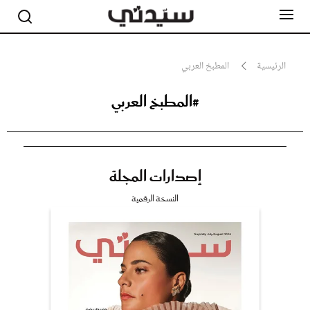
الرئيسية
المطبخ العربي
#المطبخ العربي
مشاهير
أناقة
جمال
صحة ورشاقة
سيدتي وطفلك
إصدارات المجلة
لايف ستايل
بلس+
النسخة الرقمية
فيديو
مطبخ سيدتي
مقالات الرأي
ستايل
تقارير