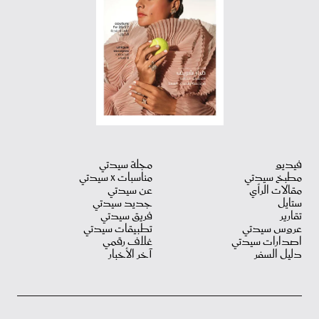
فيديو
مجلة سيدتي
مطبخ سيدتي
مناسبات X سيدتي
مقالات الرأي
عن سيدتي
ستايل
جديد سيدتي
تقارير
فريق سيدتي
عروس سيدتي
تطبيقات سيدتي
اصدارات سيدتي
غلاف رقمي
دليل السفر
آخر الأخبار