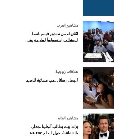
مشاهير العرب
الانتهاء من تصوير فيلم باسط
للعضلات استعداداً لطرحه بدُ...
علاقات زوجية
أجمل رسائل حب مسائية للزوج
مشاهير العالم
براد بيت يطالب أنجلينا جولي
بالشفافية حول أرباح Malefic...