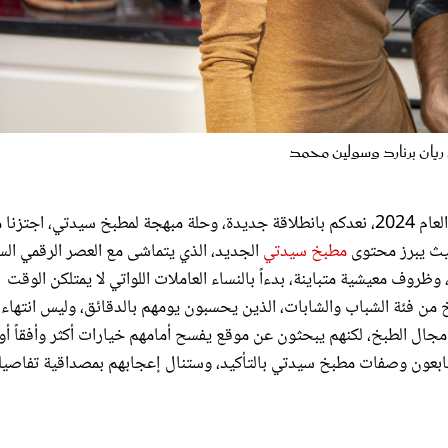
ريان برنارد وسولين محمد
وتحت شعار "بصمة الإتقان في حبّ الطهي"، وفي الفصل الأول من العام 2024، نعدكم بانطلاقة جديدة، وحلة مبهجة لمطبخ سيدتي، اجتز
حيث يبرز محتوى
مطبخ سيدتي
الجديد، الذي يتماشى مع العصر الرقمي الس
ظروف معيشية متباينة، بدءاً بالنساء العاملات اللواتي لا يمتلكن الوقت
خ من فئة الشباب والشابات، الذين يحسبون يومهم بالدقائق، وليس انتهاء
مجال الطبخ، لكنهم يبحثون عن موقع يفسح أمامهم خيارات أكثر وأفقاً أو
تابعون وصفات مطبخ سيدتي بالتأكيد، وستنال إعجابهم بمصداقية تفاصيل