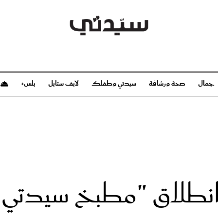
جمال
صحة ورشاقة
سيدتي وطفلك
لايف ستايل
بلس+
م
صحة ورشاقة
سيدتي وطفلك
بشرة
صحة
الحمل والولادة
ريحات
رشاقة و تغذية
مولودك
وعطور
أطفال ومراهقون
صحة الطفل
ة انطلاق "مطبخ سيدتي
مجلة سيدتي
مناسبات X سيدتي
ديو
عن سيدتي
بخ سيدتي
فريق سيدتي