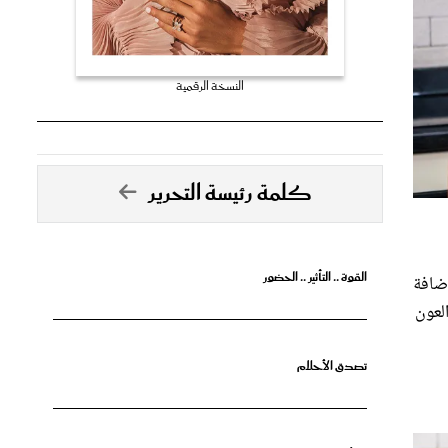
النسخة الرقمية
كلمة رئيسة التحرير
القوة .. التأثير .. الحضور
، إضافة
لعون
تصدق الأحلام
جرأة البدايات