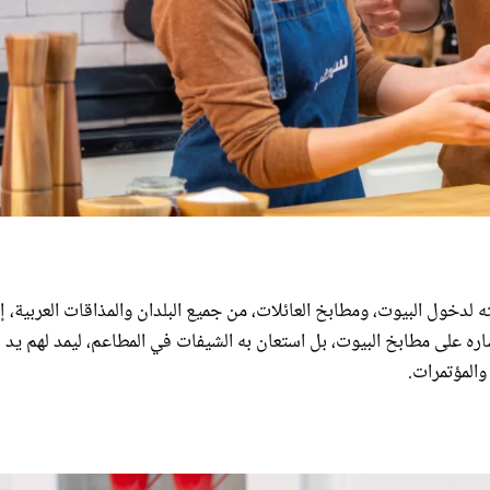
أولى في العام 2015، حظي بمكانة أهّلته لدخول البيوت، ومطابخ العائلات، من جميع البلدان والمذاقات العربية
اره على مطابخ البيوت، بل استعان به الشيفات في المطاعم، ليمد لهم يد ا
والمؤتمرات.