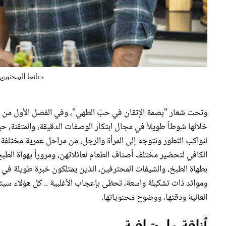
صانعا المحتوى 
خلالها شوطاً طويلاً في مجال ابتكار الوصفات الدقيقة، والمتقنة، 
لنواكب التطور ونتوجه إلى المرأة والرجل، من مراحل عمرية مختلفة، و
الكافي لتحضير مختلف أصناف الطعام لعائلاتهن، ومروراً بهواة الطب
بطهاة الطبخ، والشيفات المحترفين، الذين يمتلكون خبرة طويلة في 
وموائد ذات تشكيلة واسعة، تحظى بإعجاب الأغلبية .. كل هؤلاء سي
العالية ودقتها، ووضوح محتوياتها.
أناقة واحترافية