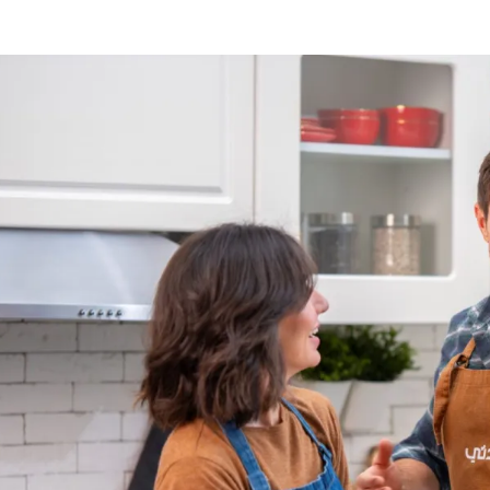
الات الرأي
تطبيقات سيدتي
ايل
دليل السفر
ارير
آخر الأخبار
وس سيدتي
مجلة سيد
غلاف رف