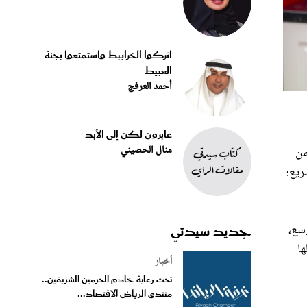
اتركوا الخرابيط واستمتعوا بجنة
العبيط
أحمد العرفج
عابرون لكن إلى الأبد
منال الحصيني
نا من
ريع؛
جديد سيدتي
سع،
ها
أخبار
تحت رعاية خادم الحرمين الشريفين..
منتدى الرياض الاقتصاد...