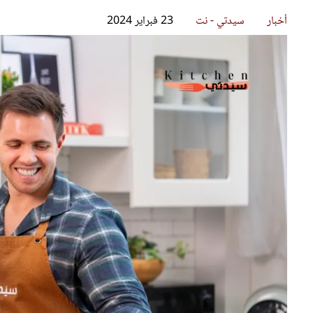
قصص ملهمة
مق
شباب وبنات
ست
علاقات زوجية
تق
عر