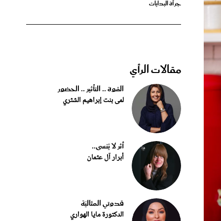
مقالات الرأي
القوة .. التأثير .. الحضور
لمى بنت إبراهيم الشثري
أثر لا يُنسى..
أبرار آل عثمان
قدوتي المثاليّة
الدكتورة مايا الهواري