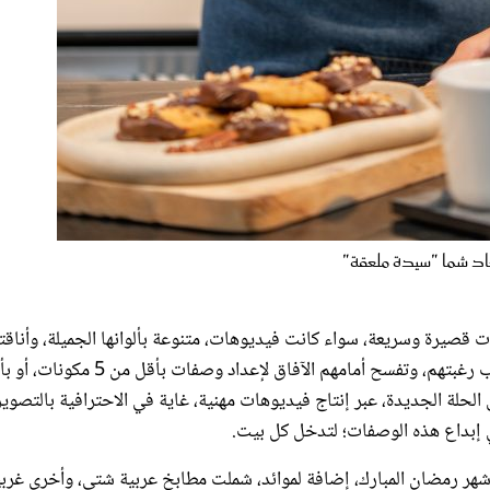
د شما "سيدة ملعقة"
قصيرة وسريعة، سواء كانت فيديوهات، متنوعة بألوانها الجميلة، وأناقته
المتفرّدة، أو وصفات مكتوبة، تمكن المتابعين من الاطلاع عليها، حسب رغبتهم، وتفسح أمامهم الآفاق لإعداد وصفات بأ
لاق الحلة الجديدة، عبر إنتاج فيديوهات مهنية، غاية في الاحترافية بالتصوير
في إبداع هذه الوصفات؛ لتدخل كل بيت.
ر رمضان المبارك، إضافة لموائد، شملت مطابخ عربية شتى، وأخرى غربي
، ومن جهة أخرى، تجدون وصفات تلبي رغبات القراء الملحّة، عن طريق بح