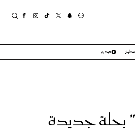
طبخ
فيديو
لايف ستايل
سياحة وسفر
منزل وديكور
تكنولوجيا
" بحلة جديدة