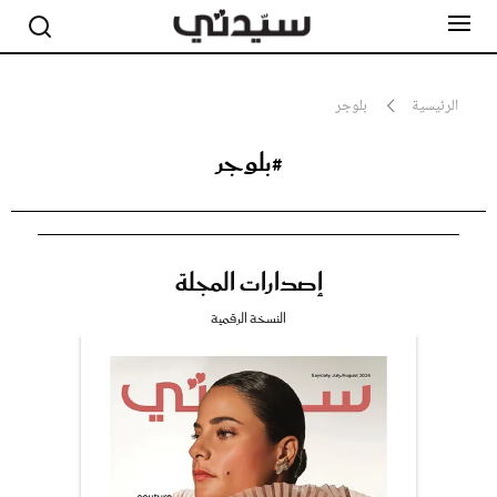
الرئيسية
بلوجر
#بلوجر
مشاهير
أناقة
جمال
صحة ورشاقة
سيدتي وطفلك
إصدارات المجلة
لايف ستايل
بلس+
النسخة الرقمية
فيديو
مطبخ سيدتي
مقالات الرأي
ستايل
تقارير