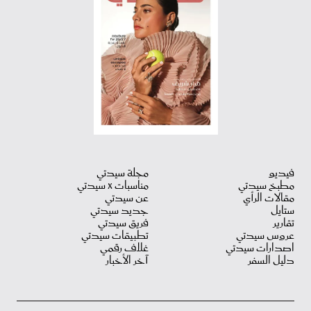
فيديو
مجلة سيدتي
مطبخ سيدتي
مناسبات X سيدتي
مقالات الرأي
عن سيدتي
ستايل
جديد سيدتي
تقارير
فريق سيدتي
عروس سيدتي
تطبيقات سيدتي
اصدارات سيدتي
غلاف رقمي
دليل السفر
آخر الأخبار