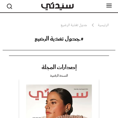
الرئيسية
جدول تغذية الرضيع
#جدول تغذية الرضيع
مشاهير
أناقة
جمال
صحة ورشاقة
سيدتي وطفلك
إصدارات المجلة
لايف ستايل
بلس+
النسخة الرقمية
فيديو
مطبخ سيدتي
مقالات الرأي
ستايل
تقارير