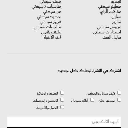
فيديو
مجلة سيدتي
مطبخ سيدتي
مناسبات X سيدتي
مقالات الرأي
عن سيدتي
ستايل
جديد سيدتي
تقارير
فريق سيدتي
عروس سيدتي
تطبيقات سيدتي
اصدارات سيدتي
غلاف رقمي
دليل السفر
آخر الأخبار
اشترك في النشرة ليصلك كل جديد
لايف ستايل والتمكين
الصحة والرشاقة
مشاهير وفن
أناقة وجمال
المطبخ والوصفات
الحمل والأمومة