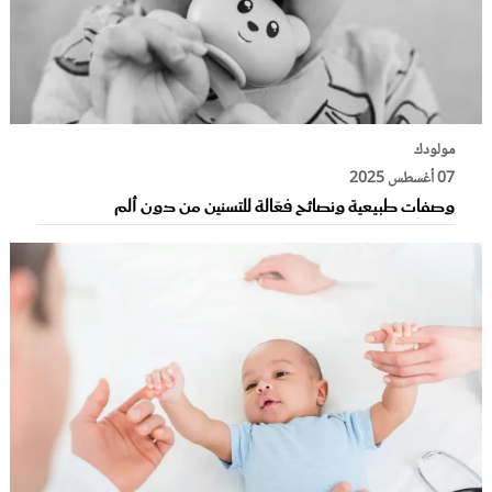
مولودك
07 أغسطس 2025
وصفات طبيعية ونصائح فعّالة للتسنين من دون ألم