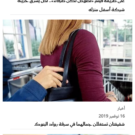
على طريقة فيلم «لصوص لكن ظرفاء».. لص يسرق خزينة
شركة أسفل منزله
أخبار
16 نوفمبر 2019
شقيقتان تستغلان جمالهما في سرقة رواد البنوك