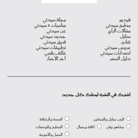
فيديو
مجلة سيدتي
مطبخ سيدتي
مناسبات X سيدتي
مقالات الرأي
عن سيدتي
ستايل
جديد سيدتي
تقارير
فريق سيدتي
عروس سيدتي
تطبيقات سيدتي
اصدارات سيدتي
غلاف رقمي
دليل السفر
آخر الأخبار
اشترك في النشرة ليصلك كل جديد
لايف ستايل والتمكين
الصحة والرشاقة
مشاهير وفن
أناقة وجمال
المطبخ والوصفات
الحمل والأمومة