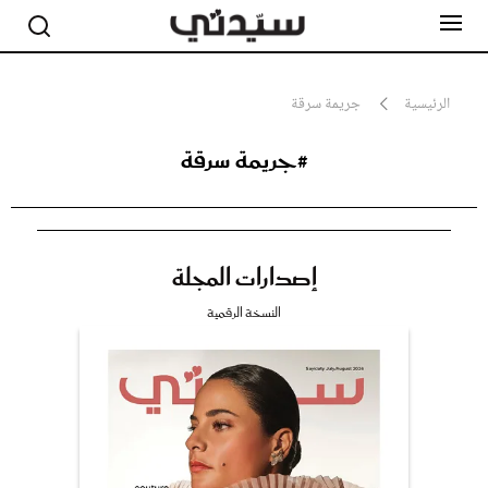
الرئيسية
جريمة سرقة
#جريمة سرقة
مشاهير
أناقة
جمال
صحة ورشاقة
سيدتي وطفلك
إصدارات المجلة
لايف ستايل
بلس+
النسخة الرقمية
فيديو
مطبخ سيدتي
مقالات الرأي
ستايل
تقارير