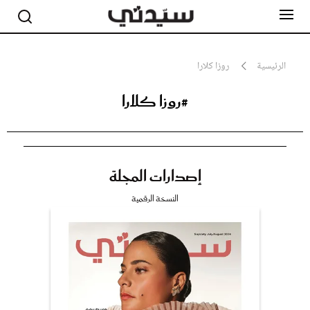
الرئيسية
روزا كلارا
#روزا كلارا
مشاهير
أناقة
جمال
صحة ورشاقة
سيدتي وطفلك
إصدارات المجلة
لايف ستايل
بلس+
النسخة الرقمية
فيديو
مطبخ سيدتي
مقالات الرأي
ستايل
تقارير