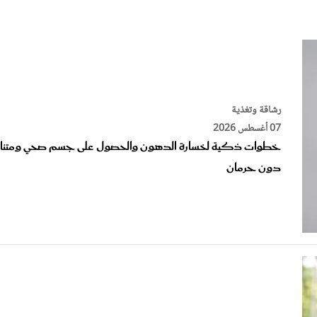
الات الرأي
تطبيقات سيدتي
ايل
دليل السفر
ارير
آخر الأخبار
وس سيدتي
رشاقة وتغذية
مجلة سيد
07 أغسطس 2026
خطوات ذكية لخسارة الدهون والحصول على جسم صحي ومتنا
غلاف رف
دون حرمان
رشاقة وتغذية