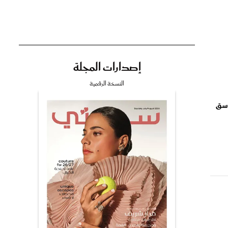
إصدارات المجلة
تي
النسخة الرقمية
سق
مي