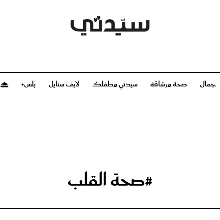
جمال
صحة ورشاقة
سيدتي وطفلك
لايف ستايل
بلس+
م
صحة ورشاقة
سيدتي وطفلك
بشرة
صحة
الحمل والولادة
ريحات
رشاقة و تغذية
مولودك
وعطور
أطفال ومراهقون
صحة الطفل
#صحة القلب
مجلة سيدتي
مناسبات X سيدتي
ديو
عن سيدتي
بخ سيدتي
فريق سيدتي