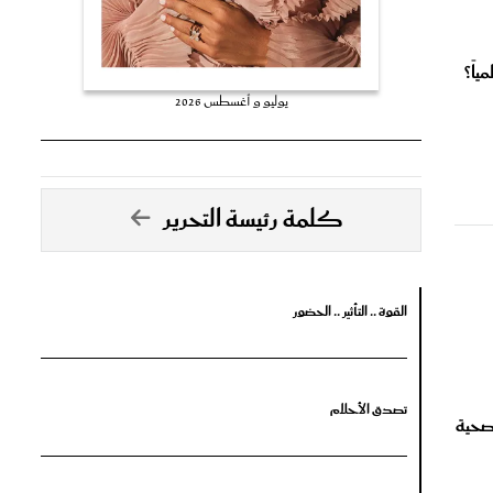
اً؟
يوليو و أغسطس 2026
كلمة رئيسة التحرير
القوة .. التأثير .. الحضور
تصدق الأحلام
لصحية
جرأة البدايات