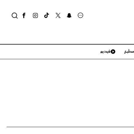
طبخ
فيديو
لايف ستايل
سياحة وسفر
منزل وديكور
تكنولوجيا