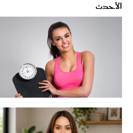
قصص ملهمة
مق
شباب وبنات
ست
علاقات زوجية
تق
عر