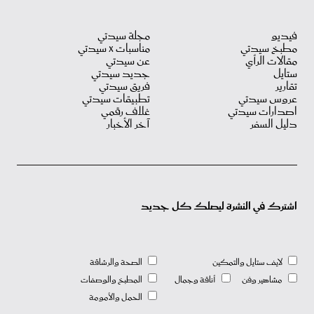
فيديو
مجلة سيدتي
مطبخ سيدتي
مناسبات X سيدتي
مقالات الرأي
عن سيدتي
ستايل
جديد سيدتي
تقارير
فريق سيدتي
عروس سيدتي
تطبيقات سيدتي
اصدارات سيدتي
غلاف رقمي
دليل السفر
آخر الأخبار
اشترك في النشرة ليصلك كل جديد
لايف ستايل والتمكين
الصحة والرشاقة
مشاهير وفن
أناقة وجمال
المطبخ والوصفات
الحمل والأمومة