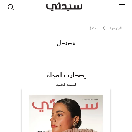
الرئيسية
صندل
#صندل
مشاهير
أناقة
جمال
صحة ورشاقة
سيدتي وطفلك
إصدارات المجلة
لايف ستايل
بلس+
النسخة الرقمية
فيديو
مطبخ سيدتي
مقالات الرأي
ستايل
تقارير