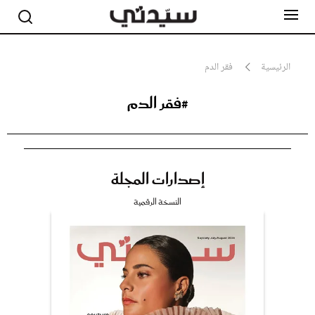
الرئيسية
فقر الدم
#فقر الدم
مشاهير
أناقة
جمال
صحة ورشاقة
سيدتي وطفلك
إصدارات المجلة
لايف ستايل
بلس+
النسخة الرقمية
فيديو
مطبخ سيدتي
مقالات الرأي
ستايل
تقارير