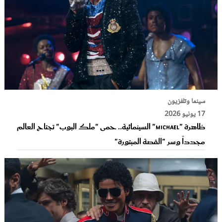
سينما وتلفزيون
17 يونيو 2026
ظاهرة "Michael" السينمائية.. حمى "ملك البوب" تجتاح العالم
مجدداً وسر "القصة المبتورة"