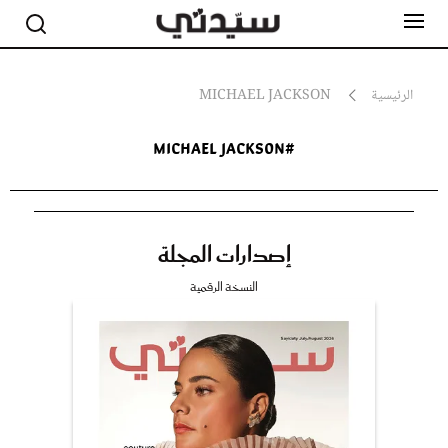
الرئيسية
MICHAEL JACKSON
#Michael Jackson
مشاهير
أناقة
جمال
صحة ورشاقة
سيدتي وطفلك
إصدارات المجلة
لايف ستايل
بلس+
النسخة الرقمية
فيديو
مطبخ سيدتي
مقالات الرأي
ستايل
تقارير