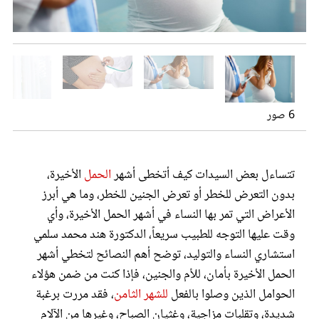
عروس سيدتي
حافظي على نشاطك ما لم تشعري بتورم أو ألم
تجنبي ممارسة التمارين الشاقة أو القوية التي يمكن أن تسبب إصابة في
معدتك
ماذا يحدث لجسد المرأة خلال الفصل الثالث؟
6 صور
تتساءل بعض السيدات كيف أتخطى أشهر
الحمل
الأخيرة،
بدون التعرض للخطر أو تعرض الجنين للخطر، وما هي أبرز
مجلة سيدتي
الأعراض التي تمر بها النساء في أشهر الحمل الأخيرة، وأي
وقت عليها التوجه للطبيب سريعاً، الدكتورة هند محمد سلمي
غلاف رفمي
استشاري النساء والتوليد، توضح أهم النصائح لتخطي أشهر
الحمل الأخيرة بأمان، للأم والجنين، فإذا كنت من ضمن هؤلاء
الحوامل الذين وصلوا بالفعل
للشهر الثامن
، فقد مررت برغبة
شديدة، وتقلبات مزاجية، وغثيان الصباح، وغيرها من الآلام