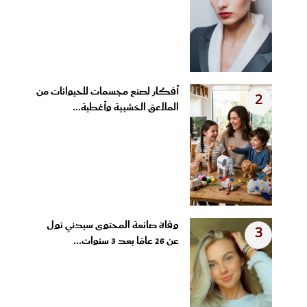
أفكار لصنع مجسمات للحيوانات من
2
الملاعق الخشبية وأغطية...
وفاة صانعة المحتوى سيدني تول
3
عن 26 عامًا بعد 3 سنوات...