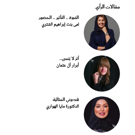
مقالات الرأي
القوة .. التأثير .. الحضور
لمى بنت إبراهيم الشثري
أثر لا يُنسى..
أبرار آل عثمان
قدوتي المثاليّة
الدكتورة مايا الهواري