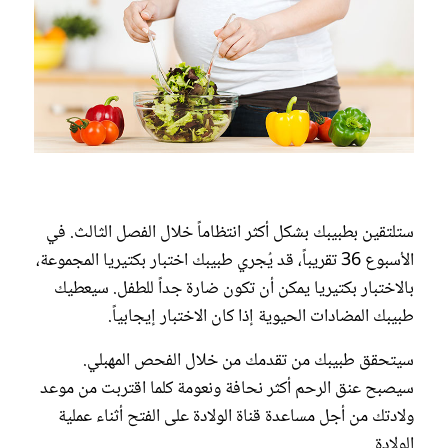
ستلتقين بطبيبك بشكل أكثر انتظاماً خلال الفصل الثالث. في
الأسبوع 36 تقريباً، قد يُجري طبيبك اختبار بكتيريا المجموعة،
بالاختبار بكتيريا يمكن أن تكون ضارة جداً للطفل. سيعطيك
طبيبك المضادات الحيوية إذا كان الاختبار إيجابياً.
سيتحقق طبيبك من تقدمك من خلال الفحص المهبلي.
سيصبح عنق الرحم أكثر نحافة ونعومة كلما اقتربت من موعد
ولادتك من أجل مساعدة قناة الولادة على الفتح أثناء عملية
الولادة.