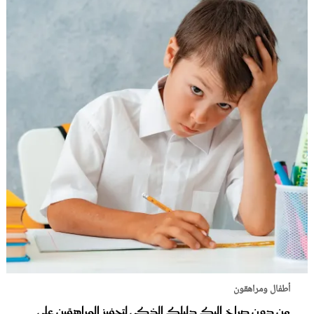
أطفال ومراهقون
من دون صراخ إليك دليلك الذكي لتحفيز المراهقين على