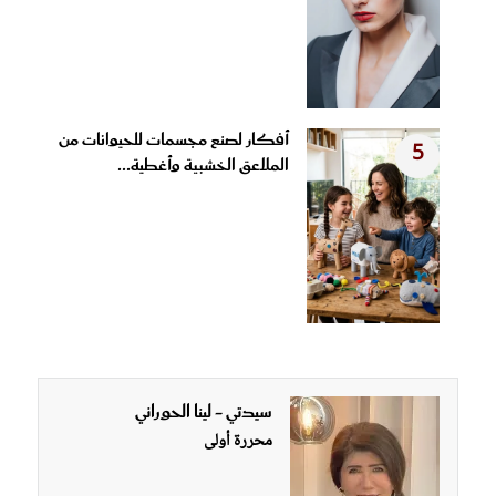
أفكار لصنع مجسمات للحيوانات من
5
الملاعق الخشبية وأغطية...
سيدتي - لينا الحوراني
محررة أولى