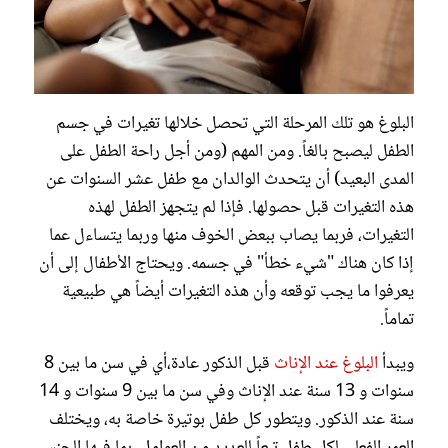
البلوغ هو تلك المرحلة التي تحصل خلالها تغيرات في جسم
الطفل ليصبح بالغاً. ومن المهم (ومن أجل راحة الطفل على
المدى البعيد) أن يتحدث الوالدان مع طفل عشر السنوات عن
هذه التغيرات قبل حصولها. فإذا لم يتجهز الطفل لهذه
التغيرات، فربما يصاب ببعض الخوف منها وربما يتساءل عما
إذا كان هناك "شيء خطأ" في جسمه. ويحتاج الأطفال إلى أن
يعرفوا ما يجب توقعه وأن هذه التغيرات أيضاً هي طبيعية
تماماً.
ويبدأ
البلوغ عند الإناث
قبل الذكور عادة،أي في سن ما بين 8
سنوات و 13 سنة عند الإناث وفي سن ما بين 9 سنوات و 14
سنة عند الذكور. ويتطور كل طفل بوتيرة خاصة به، ويختلف