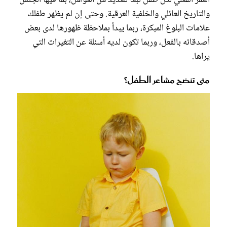
العمر الفعلي لكل طفل تبعاً للعديد من العوامل، بما فيها الجنس
والتاريخ العائلي والخلفية العرقية. وحتى إن لم يظهر طفلك
علامات البلوغ المبكرة، ربما يبدأ بملاحظة ظهورها لدى بعض
أصدقائه بالفعل، وربما تكون لديه أسئلة عن التغيرات التي
يراها.
متى تنضج مشاعر الطفل؟