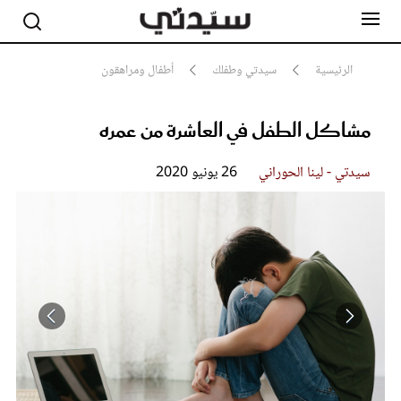
الرئيسية
سيدتي وطفلك
أطفال ومراهقون
مشاكل الطفل في العاشرة من عمره
مشاهير
أناقة
جمال
سيدتي - لينا الحوراني
26 يونيو 2020
صحة ورشاقة
سيدتي وطفلك
لايف ستايل
بلس+
فيديو
مطبخ سيدتي
مقالات الرأي
ستايل
تقارير