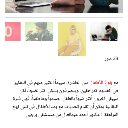
عروس سيدتي
23 صور
مع
بلوغ الأطفال
سن العاشرة، سيبدأ الكثير منهم في التفكير
مجلة سيدتي
في أنفسهم كمراهقين، ويتصرفون بشكل أكثر نضجاً، لكن
سيبقى آخرون أكثر شبهاً بالطفل، جسدياً وعاطفياً، فهي فترة
غلاف رفمي
انتقالية يمكن أن تقدم تحديات مع بدء الأطفال في تبني نهج
المراهقة. الدكتور أحمد عبدالعال من مستشفى برجيل.