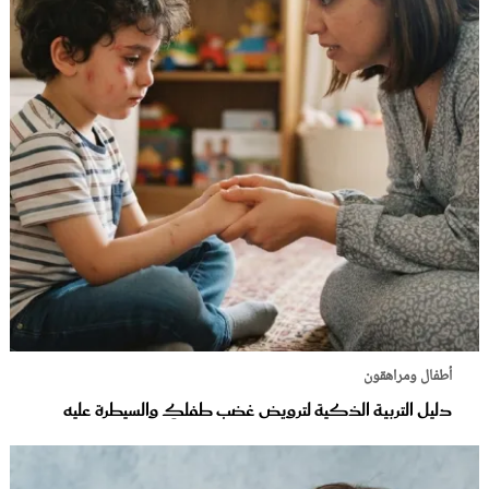
أطفال ومراهقون
دليل التربية الذكية لترويض غضب طفلكِ والسيطرة عليه