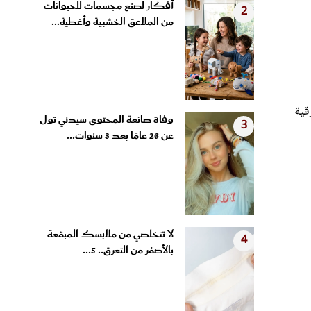
من الملاعق الخشبية وأغطية...
قية
وفاة صانعة المحتوى سيدني تول
3
عن 26 عامًا بعد 3 سنوات...
لا تتخلصي من ملابسك المبقعة
4
بالأصفر من التعرق.. 5...