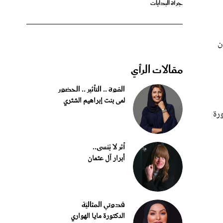
ن
مقالات الرأي
القوة .. التأثير .. الحضور
لمى بنت إبراهيم الشثري
رة
أثر لا يُنسى..
أبرار آل عثمان
قدوتي المثاليّة
الدكتورة مايا الهواري