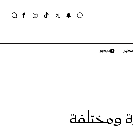
طبخ
فيديو
لايف ستايل
سياحة وسفر
منزل وديكور
تكنولوجيا
ة ومختلفة