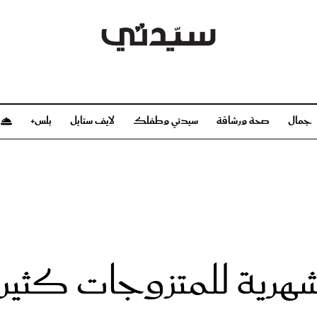
جمال
صحة ورشاقة
سيدتي وطفلك
لايف ستايل
بلس+
م
صحة ورشاقة
سيدتي وطفلك
بشرة
صحة
الحمل والولادة
ريحات
رشاقة و تغذية
مولودك
وعطور
أطفال ومراهقون
صحة الطفل
لشهرية للمتزوجات كثير
مجلة سيدتي
مناسبات X سيدتي
ديو
عن سيدتي
بخ سيدتي
فريق سيدتي