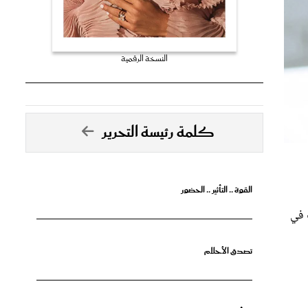
النسخة الرقمية
كلمة رئيسة التحرير
القوة .. التأثير .. الحضور
 في
تصدق الأحلام
جرأة البدايات