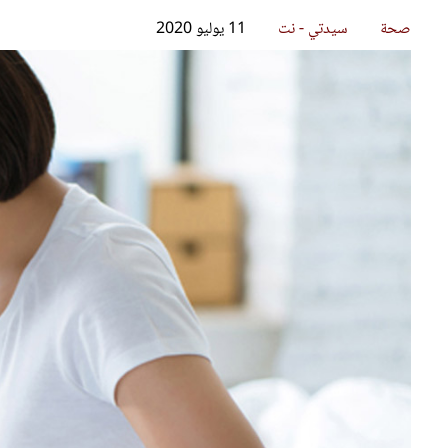
قصص ملهمة
مق
شباب وبنات
ست
علاقات زوجية
تق
عر