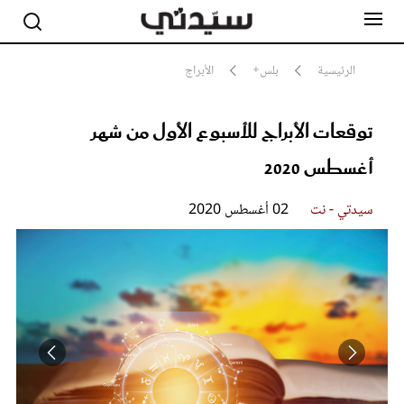
الرئيسية
بلس+
الأبراج
توقعات الأبراج للأسبوع الأول من شهر
مشاهير
أناقة
أغسطس 2020
جمال
صحة ورشاقة
سيدتي وطفلك
سيدتي - نت
02 أغسطس 2020
لايف ستايل
بلس+
فيديو
مطبخ سيدتي
مقالات الرأي
ستايل
تقارير