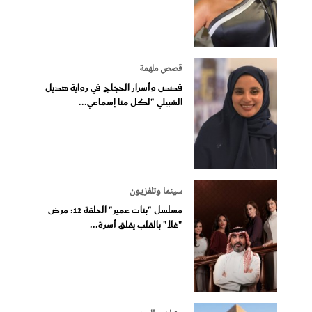
قصص ملهمة
قصص وأسرار الحجاج في رواية هديل
الشبيلي "لكل منا إسماعي...
سينما وتلفزيون
مسلسل "بنات عمير" الحلقة 12: مرض
"غلا" بالقلب يقلق أسرة...