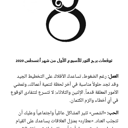
توقعات برج الثور للأسبوع الأول من شهر أغسطس 2020
العمل:
رغم الضغوط، تساعدك الأفلاك على التخطيط الجيد
وقد تجد حلولاً مناسبة في آخر لحظة لتنمية أعمالك، وتمضي
الأمور المعلقة قدماً. الإثنين والثلاثاء: لا تتسرع لتتفادى الوقوع
في أي أخطاء والزم الكتمان.
الحب:
«الشمس» تثير المشاكل عائلياً واجتماعياً وعليك أن
تتجنّب العناد. «عطارد» بمنزل العلاقات يساعدك على القيام