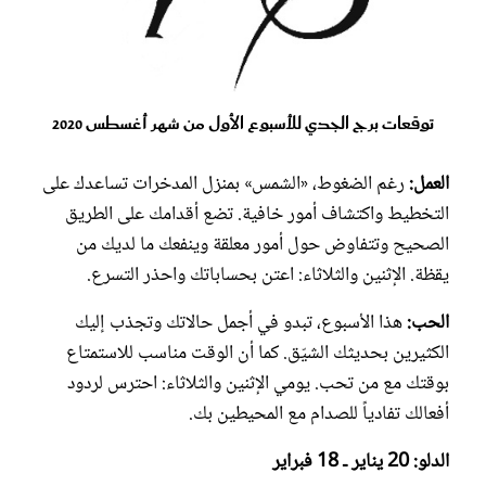
توقعات برج الجدي للأسبوع الأول من شهر أغسطس 2020
العمل:
رغم الضغوط، «الشمس» بمنزل المدخرات تساعدك على
التخطيط واكتشاف أمور خافية. تضع أقدامك على الطريق
الصحيح وتتفاوض حول أمور معلقة وينفعك ما لديك من
يقظة. الإثنين والثلاثاء: اعتن بحساباتك واحذر التسرع.
الحب:
هذا الأسبوع، تبدو في أجمل حالاتك وتجذب إليك
الكثيرين بحديثك الشيّق. كما أن الوقت مناسب للاستمتاع
بوقتك مع من تحب. يومي الإثنين والثلاثاء: احترس لردود
أفعالك تفادياً للصدام مع المحيطين بك.
الدلو: 20 يناير ـ 18 فبراير