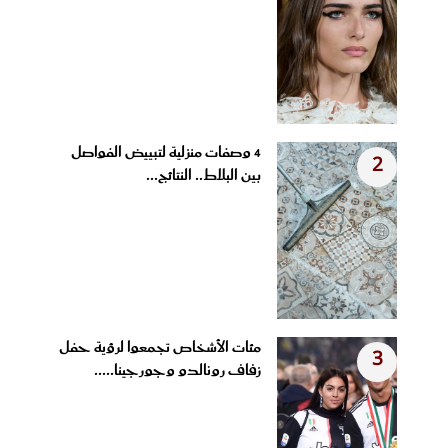
4 وصفات منزلية لتبييض الفواصل
2
بين البلاط.. النتائج...
مئات الأشخاص تجمعوا لرؤية حفل
3
زفاف رونالدو وجورجينا.....