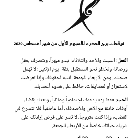
توقعات برج العذراء للأسبوع الأول من شهر أغسطس 2020
العمل
: السبت والأحد والثلاثاء: تبدو مبهراً، وتتصرف بعقل
ورصانة وتخطو نحو المستقبل بثقة. يوم الإثنين: لا تهمل
صحتك، ومن الأربعاء للجمعة: انتبه لحقوقك وإذا تعرضت
لاستفزاز أو لمضايقات، حافظ على هدوء أعصابك.
الحب
: «عطارد» يدعمك اجتماعياً وعائلياً، ويعدك بقضاء
أوقات هانئة مع الأهل والأصدقاء، أما عاطفياً فلا تتسرع في
الغضب، وإذا كنت متزوجاً، لا تصر على فرض إرادتك على
شريك حياتك خاصةً من الأربعاء للجمعة.