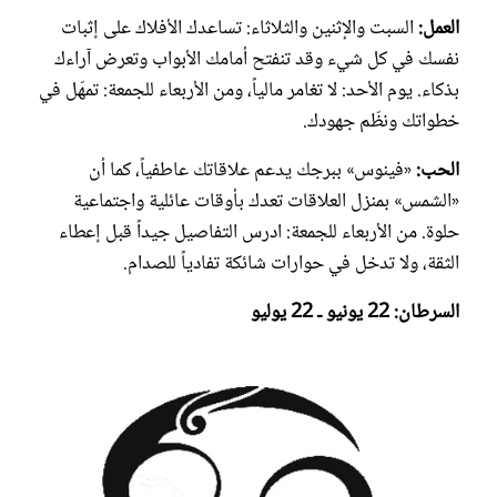
العمل:
السبت والإثنين والثلاثاء: تساعدك الأفلاك على إثبات
نفسك في كل شيء وقد تنفتح أمامك الأبواب وتعرض آراءك
بذكاء. يوم الأحد: لا تغامر مالياً، ومن الأربعاء للجمعة: تمهّل في
خطواتك ونظّم جهودك.
الحب:
«فينوس» ببرجك يدعم علاقاتك عاطفياً، كما أن
«الشمس» بمنزل العلاقات تعدك بأوقات عائلية واجتماعية
حلوة. من الأربعاء للجمعة: ادرس التفاصيل جيداً قبل إعطاء
الثقة، ولا تدخل في حوارات شائكة تفادياً للصدام.
السرطان: 22 يونيو ـ 22 يوليو