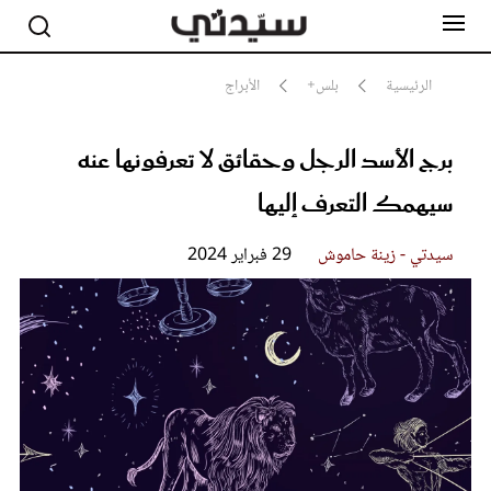
الرئيسية
بلس+
الأبراج
برج الأسد الرجل وحقائق لا تعرفونها عنه
مشاهير
أناقة
سيهمك التعرف إليها
جمال
صحة ورشاقة
سيدتي وطفلك
سيدتي - زينة حاموش
29 فبراير 2024
لايف ستايل
بلس+
فيديو
مطبخ سيدتي
مقالات الرأي
ستايل
تقارير