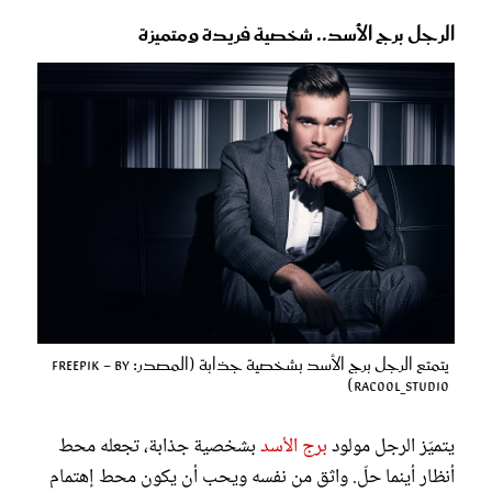
الرجل برج الأسد.. شخصية فريدة ومتميزة
يتمتع الرجل برج الأسد بشخصية جذابة (المصدر: Freepik - by
Racool_studio)
يتميّز الرجل مولود
برج الأسد
بشخصية جذابة، تجعله محط
أنظار أينما حلّ. واثق من نفسه ويحب أن يكون محط إهتمام