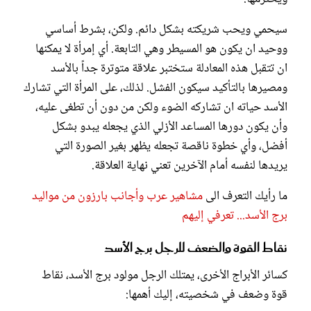
سيحمي ويحب شريكته بشكل دائم. ولكن، بشرط أساسي
ووحيد ان يكون هو المسيطر وهي التابعة. أي إمرأة لا يمكنها
ان تتقبل هذه المعادلة ستختبر علاقة متوترة جداً بالأسد
ومصيرها بالتأكيد سيكون الفشل. لذلك، على المرأة التي تشارك
الأسد حياته ان تشاركه الضوء ولكن من دون أن تطغى عليه،
وأن يكون دورها المساعد الأزلي الذي يجعله يبدو بشكل
أفضل، وأي خطوة ناقصة تجعله يظهر بغير الصورة التي
يريدها لنفسه أمام الآخرين تعني نهاية العلاقة.
ما رأيك التعرف الى
مشاهير عرب وأجانب بارزون من مواليد
برج الأسد... تعرفي إليهم
نقاط القوة والضعف للرجل برج الأسد
كسائر الأبراج الأخرى، يمتلك الرجل مولود برج الأسد، نقاط
قوة وضعف في شخصيته، إليك أهمها: