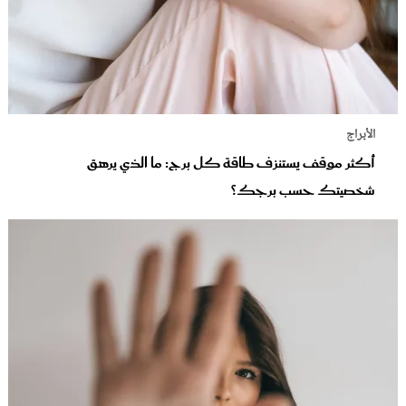
الأبراج
أكثر موقف يستنزف طاقة كل برج: ما الذي يرهق
شخصيتك حسب برجك؟