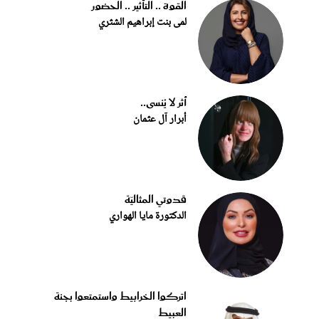
القوة .. التأثير .. الحضور
لمى بنت إبراهيم الشثري
أثر لا يُنسى..
أبرار آل عثمان
قدوتي المثاليّة
الدكتورة مايا الهواري
اتركوا الخرابيط واستمتعوا بجنة
العبيط