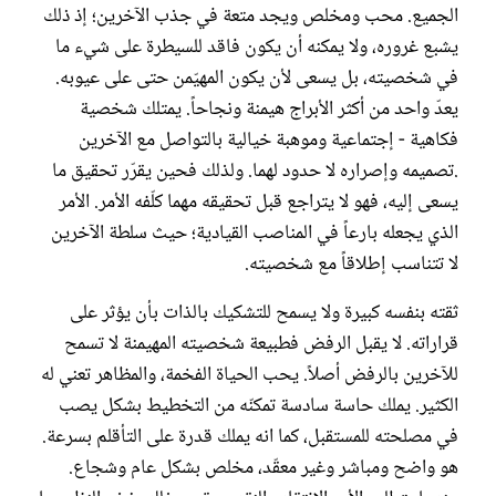
الجميع. محب ومخلص ويجد متعة في جذب الآخرين؛ إذ ذلك
يشبع غروره، ولا يمكنه أن يكون فاقد للسيطرة على شيء ما
في شخصيته، بل يسعى لأن يكون المهيّمن حتى على عيوبه.
يعدّ واحد من أكثر الأبراج هيمنة ونجاحاً. يمتلك شخصية
فكاهية - إجتماعية وموهبة خيالية بالتواصل مع الآخرين
.تصميمه وإصراره لا حدود لهما. ولذلك فحين يقرّر تحقيق ما
يسعى إليه، فهو لا يتراجع قبل تحقيقه مهما كلّفه الأمر. الأمر
الذي يجعله بارعاً في المناصب القيادية؛ حيث سلطة الآخرين
لا تتناسب إطلاقاً مع شخصيته.
ثقته بنفسه كبيرة ولا يسمح للتشكيك بالذات بأن يؤثر على
قراراته. لا يقبل الرفض فطبيعة شخصيته المهيمنة لا تسمح
للآخرين بالرفض أصلاً. يحب الحياة الفخمة، والمظاهر تعني له
الكثير. يملك حاسة سادسة تمكنّه من التخطيط بشكل يصب
في مصلحته للمستقبل، كما انه يملك قدرة على التأقلم بسرعة.
هو واضح ومباشر وغير معقّد، مخلص بشكل عام وشجاع.