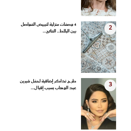
4 وصفات منزلية لتبييض الفواصل
2
بين البلاط.. النتائج...
طرح تذاكر إضافية لحفل شيرين
3
عبد الوهاب بسبب إقبال...