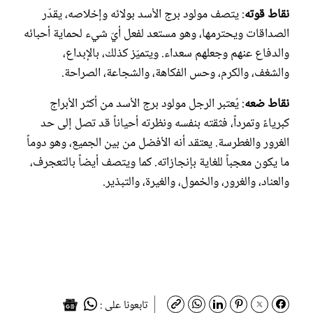
نقاط قوته
: يتصف مولود برج الأسد بولائه وإخلاصه، يقدّر
الصداقات ويحترمها، وهو مستعد لفعل أيّ شيء لحماية أحبائه
والدفاع عنهم وجعلهم سعداء. ويتميّز كذلك، بالإبداع،
والشغف، والكرم، وحس الفكاهة، والشجاعة، الصراحة.
نقاط ضعه
: يُعتبر الرجل مولود برج الأسد من أكثر الأبراج
كبرياءً وتمرداً، فثقته بنفسه ونظرته أحياناً قد تصل إلى حد
الغرور والغطرسة. يعتقد أنه الأفضل من بين الجميع، وهو دوماً
ما يكون معجباً للغاية بإنجازاته. كما ويتصف أيضاً بالتعجرف،
والعناد، والغرور، والخمول، والغيرة، والتبذير.
تابعونا على :