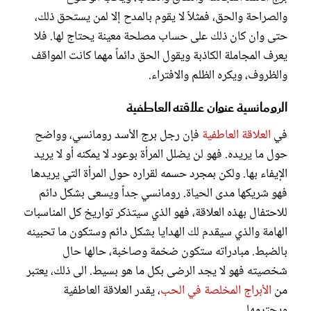
والصراحة والحق، فمثلاً لا يقوم بالمدح إلا لمن يستحق ذلك،
حتى وان كان ذلك على حساب مصلحة معينة يحتاج لها. فلا
يعرف المجاملة الكاذبة ويقول الحق دائماً مهما كانت المواقف
والظروف، ويكره الظلم والافتراء.
الرومانسية عنوان علاقته العاطفية
في
العلاقة العاطفية
فإن رجل برج الأسد رومانسي، وواضح
حول ما يريده. فهو لن يضلل المرأة بوعود لا يمكنه أو لا يريد
الإيفاء بها. ولكن بمجرد حسمه لقراره حول المرأة التي يريدها
فهو شريكها مدى الحياة. رومانسي جداً ويسعى بشكل دائم
للاحتفال بهذه العلاقة، فهو الذي سيتذكر تواريخ كل المناسبات
الهامة والذي سيقدم لك الهدايا بشكل دائم وستكون ما تحبينه
بالضبط. مبادراته ستكون ضخمة وصاخبة، حالها حال
شخصيته فهو لا يجد الرضى بكل ما هو بسيط. الى ذلك، يعتبر
من
الأبراج المخلصة في الحب
، يقدر العلاقة العاطفية
ويحترمها.