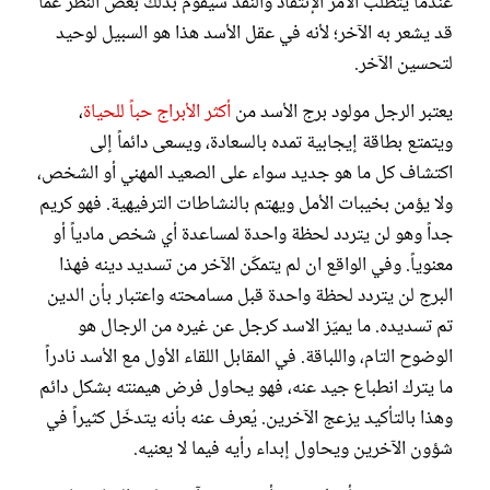
عندما يتطلب الأمر الإنتقاد والنقد سيقوم بذلك بغض النظر عما
قد يشعر به الآخر؛ لأنه في عقل الأسد هذا هو السبيل لوحيد
لتحسين الآخر.
يعتبر الرجل مولود برج الأسد من
أكثر الأبراج حباً للحياة
،
ويتمتع بطاقة إيجابية تمده بالسعادة، ويسعى دائماً إلى
اكتشاف كل ما هو جديد سواء على الصعيد المهني أو الشخص،
ولا يؤمن بخيبات الأمل ويهتم بالنشاطات الترفيهية. فهو كريم
جداً وهو لن يتردد لحظة واحدة لمساعدة أي شخص مادياً أو
معنوياً. وفي الواقع ان لم يتمكّن الآخر من تسديد دينه فهذا
البرج لن يتردد لحظة واحدة قبل مسامحته واعتبار بأن الدين
تم تسديده. ما يميّز الاسد كرجل عن غيره من الرجال هو
الوضوح التام، واللباقة. في المقابل اللقاء الأول مع الأسد نادراً
ما يترك انطباع جيد عنه، فهو يحاول فرض هيمنته بشكل دائم
وهذا بالتأكيد يزعج الآخرين. يُعرف عنه بأنه يتدخّل كثيراً في
شؤون الآخرين ويحاول إبداء رأيه فيما لا يعنيه.