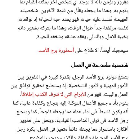
مغرور ويؤمن بأنه لا يوجد أي شخص آخر يمكنه القيام بما
يقوم به. وهذا ما يجعله يقلّل من قيمة الآخرين. شخصيته
المهيمنة تُفسد عليه حياته فهو يفقد حبه للحياة؛ إذ توقعاته
لنفسه مرتفعة جداً طوال الوقت، وهذا ما يتركه بشعور دائم
بخيبة الامل. وبالتالي، يفقد عشقه وشغفه للحياة.
سيعجبك أيضاً، الاطلاع على
أسطورة برج الأسد
شخصية طموحة في العمل
يتمتعّ مولود برج الأسد الرجل، بقدرة كبيرة في التفريق بين
الأمور المهنية والأمور الشخصية؛ إذ يستطيع تحقيق توافق بين
العمل والبيت. فهو من
الأبراج التي لا تعرف الكذب إطلاقاً
،
يقوم بأداء جميع الأعمال الموكلة إليه بنجاح وكفاءة عالية، كما
أنه يكون نشيطاً فى أداء عمله مما يجعله ناجحاً. كما وينجح
رجل الأسد في تولي المناصب القيادية، ويعمل على تطوير
أفكاره باستمرار مما يجعله دائماً متميز فى العمل. يكره رجل
برج الأسد المجاملة والنفاق والكذب، ويحب الوضوح