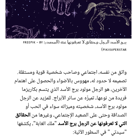
عروس سيدتي
برج الأسد الرجل وحقائق لا تعرفونها عنه (المصدر: Freepik - by
pikisuperstar)
واثق من نفسه، اجتماعي وصاحب شخصية قوية ومستقلة.
تصميمه لا حدود له، مهووس بالأضواء والحصول على اهتمام
الآخرين، هو الرجل مولود برج الأسد الذي يتسم بكاريزما
مجلة سيدتي
فريدة من نوعها، تميزّه عن سائر الأبراج. للمزيد عن الرجل
مولود برج الأسد، شخصيته وميزاته سواء في الحب أو
غلاف رفمي
الصداقة وحتى على الصعيد الإجتماعي، وغيرها من
الحقائق
التي لا تعرفونها عن الرجل برج الأسد
"ملك الغابة"، يكشفها
"سيدتي " في السطور الآتية: