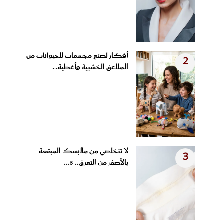
أفكار لصنع مجسمات للحيوانات من
2
الملاعق الخشبية وأغطية...
لا تتخلصي من ملابسك المبقعة
3
بالأصفر من التعرق.. 5...