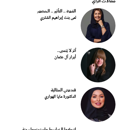
مقالات الرأي
القوة .. التأثير .. الحضور
لمى بنت إبراهيم الشثري
أثر لا يُنسى..
أبرار آل عثمان
قدوتي المثاليّة
الدكتورة مايا الهواري
اتركوا الخرابيط واستمتعوا بجنة