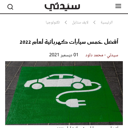
الرئيسية
لايف ستايل
تكنولوجيا
أفضل خمس سيارات كهربائية لعام 2022
مشاهير
أناقة
جمال
سيدتي - محمد داود
01 ديسمبر 2021
صحة ورشاقة
سيدتي وطفلك
لايف ستايل
بلس+
فيديو
مطبخ سيدتي
مقالات الرأي
ستايل
تقارير