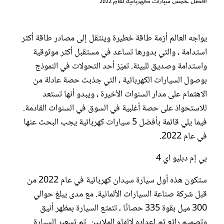
أفضل خمس سيارات كهربائية لعام 2022
عروس سيدتي
يواجه العالم أزمة طاقة خطيرة وينتقل إلى مصادر طاقة أكثر
استدامة ، والتي بدورها تساعد في مستقبل أكثر موثوقية
واستدامة وصديق للبيئة. تميّز أحد التحولات في النموذج
بوصول السيارات الكهربائية ، التي جذبت حصة عادلة من
الاهتمام على مدار السنوات الأخيرة ، ويبدو أنها تستعد
للاستحواذ على حصة أغلبية في السوق في السنوات القادمة.
فيما يلي قائمة بأفضل 5 سيارات كهربائية يجب البحث عنها
في عام 2022.
مجلة سيدتي
بي إم دبليو اي 4
غلاف رفمي
ستكون هذه أول سيارة سيدان كهربائية في عام 2022 من
قبل شركة صناعة السيارات الألمانية. مع مدى يبلغ حوالي
300 ميل بقوة 335 حصانًا ، تتمتع السيارة بمظهر أنيق
وتصميم رائع تم إعداده لإلهام الملايين. تم تسعير السيارة