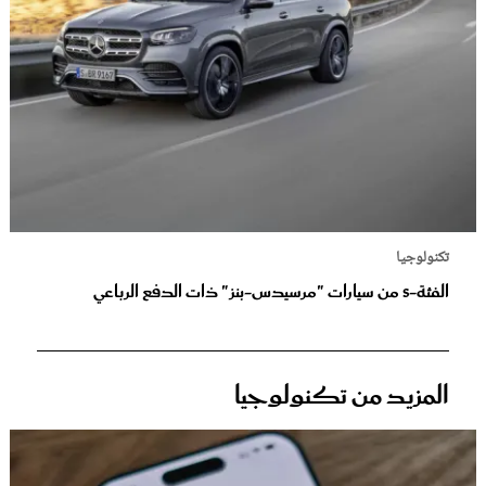
تكنولوجيا
الفئة-S من سيارات "مرسيدس-بنز" ذات الدفع الرباعي
المزيد من تكنولوجيا