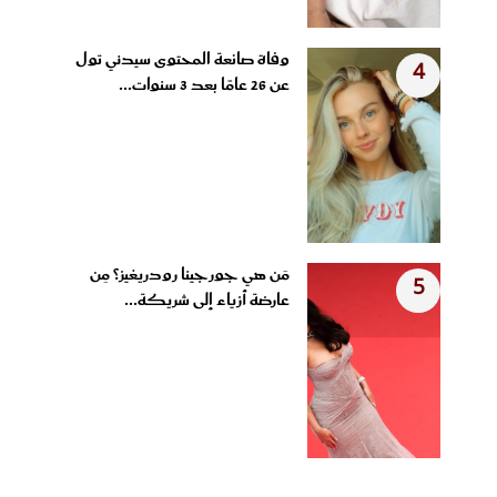
وفاة صانعة المحتوى سيدني تول
4
عن 26 عامًا بعد 3 سنوات...
مَن هي جورجينا رودريغيز؟ مِن
5
عارضة أزياء إلى شريكة...