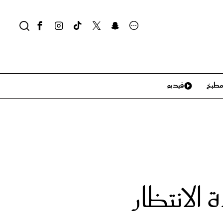
طبخ
فيديو
لايف ستايل
سياحة وسفر
منزل وديكور
تكنولوجيا
الانتظار