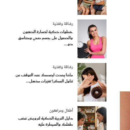
رشاقة وتغذية
خطوات ذكية لخسارة الدهون
والحصول على جسم صحي ومتناسق
دو...
رشاقة وتغذية
ماذا يحدث لجسمك عند التوقف عن
تناول السكر؟ تغيّرات مذهل...
أطفال ومراهقون
دليل التربية الذكية لترويض غضب
طفلكِ والسيطرة عليه