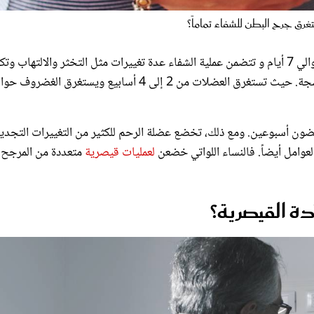
ق جرح البطن للشفاء تماماً؟
يستغرق أي جرح في الجسم بعض الوقت للشفاء. وعادةً ما يكون حوالي 7 أيام و تتضمن عملية الشفاء عدة تغييرات مثل التخثر والالتهاب
الكولاجين وتليف الأنسجة. كما يختلف وقت الشفاء حسب نوع الأنسجة. حيث تستغرق العضلات من 2 إلى 4 أسابيع ويستغرق الغضر
ي غضون أسبوعين. ومع ذلك، تخضع عضلة الرحم للكثير من التغييرات التجدي
عوامل أيضاً. فالنساء اللواتي خضعن
لعمليات قيصرية
متعددة من المرجح 
دة القيصرية؟