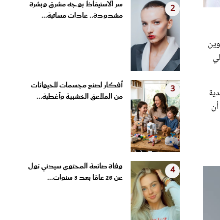
مشدودة.. عادات مسائية...
 وتكوين
وف حوالي
أفكار لصنع مجسمات للحيوانات
3
دية
من الملاعق الخشبية وأغطية...
أن
وفاة صانعة المحتوى سيدني تول
4
عن 26 عامًا بعد 3 سنوات...