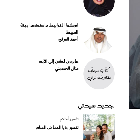
اتركوا الخرابيط واستمتعوا بجنة
العبيط
أحمد العرفج
عابرون لكن إلى الأبد
منال الحصيني
جديد سيدتي
تفسير أحلام
تفسير رؤيا الحما في المنام