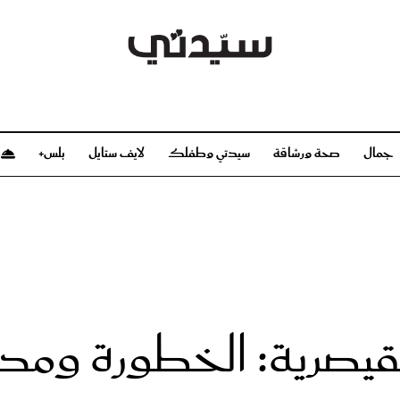
جمال
صحة ورشاقة
سيدتي وطفلك
لايف ستايل
بلس+
م
صحة ورشاقة
سيدتي وطفلك
بشرة
صحة
الحمل والولادة
ريحات
رشاقة و تغذية
مولودك
وعطور
أطفال ومراهقون
صحة الطفل
قيصرية: الخطورة ومدة 
مجلة سيدتي
مناسبات X سيدتي
ديو
عن سيدتي
بخ سيدتي
فريق سيدتي