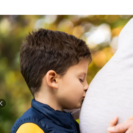
الات الرأي
تطبيقات سيدتي
ايل
دليل السفر
ارير
آخر الأخبار
وس سيدتي
مجلة سيد
غلاف رف