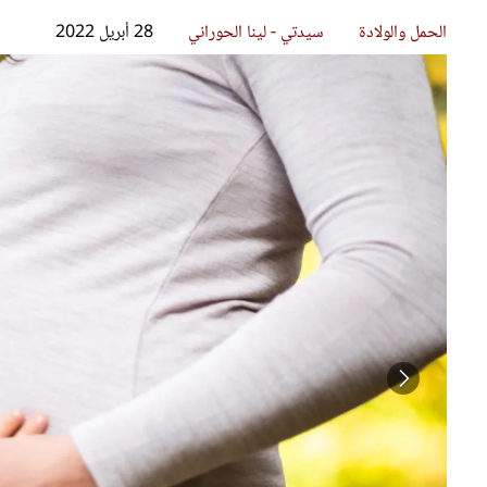
قصص ملهمة
مق
شباب وبنات
ست
علاقات زوجية
تق
عر