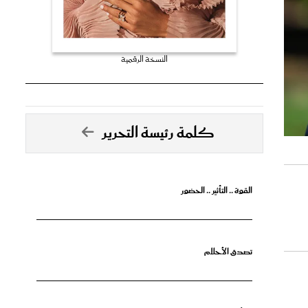
النسخة الرقمية
كلمة رئيسة التحرير
القوة .. التأثير .. الحضور
تصدق الأحلام
جرأة البدايات