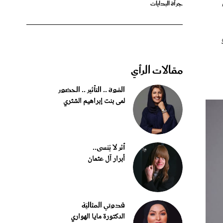
مقالات الرأي
القوة .. التأثير .. الحضور
لمى بنت إبراهيم الشثري
أثر لا يُنسى..
أبرار آل عثمان
قدوتي المثاليّة
الدكتورة مايا الهواري