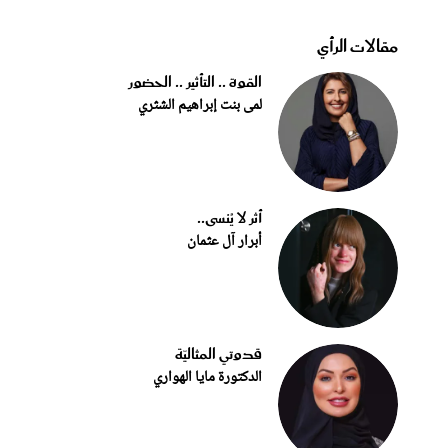
مقالات الرأي
القوة .. التأثير .. الحضور
لمى بنت إبراهيم الشثري
أثر لا يُنسى..
أبرار آل عثمان
قدوتي المثاليّة
الدكتورة مايا الهواري