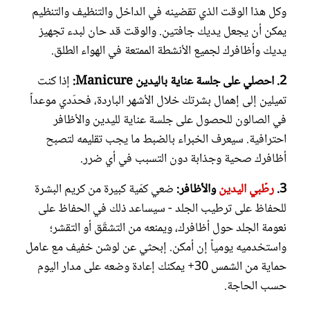
وكل هذا الوقت الذي تقضينه في الداخل والتنظيف والتنظيم
يمكن أن يجعل يديك جافتين. والوقت قد حان لبدء تجهيز
يديك وأظافرك لجميع الأنشطة الممتعة في الهواء الطلق.
2. احصلي على جلسة عناية باليدين Manicure:
إذا كنت
تميلين إلى إهمال بشرتك خلال الأشهر الباردة، فحدّدي موعداً
في الصالون للحصول على جلسة عناية لليدين والأظافر
احترافية. سيعرف الخبراء بالضبط ما يجب تقليمه لتصبح
أظافرك صحية وجذابة دون التسبب في أي ضرر.
3.
رطّبي اليدين
والأظافر:
ضعي كمّية كبيرة من كريم البشرة
للحفاظ على ترطيب الجلد - سيساعد ذلك في الحفاظ على
نعومة الجلد حول أظافرك، ويمنعه من التشقّق أو التقشر؛
واستخدميه يومياً إن أمكن. إبحثي عن لوشن خفيف مع عامل
حماية من الشمس 30+ يمكنك إعادة وضعه على مدار اليوم
حسب الحاجة.