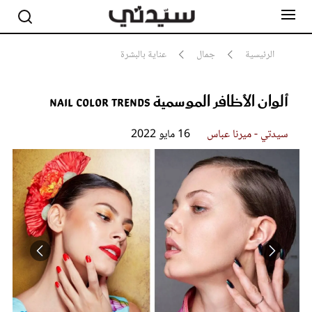
الرئيسية
جمال
عناية بالبشرة
ألوان الأظافر الموسمية Nail Color Trends
مشاهير
أناقة
جمال
سيدتي - ميرنا عباس
16 مايو 2022
صحة ورشاقة
سيدتي وطفلك
لايف ستايل
بلس+
فيديو
مطبخ سيدتي
مقالات الرأي
ستايل
تقارير