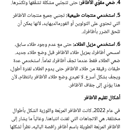
4
.
ضعي مقوّي الأظافر:
حتى تتجنّبي مشكلة تشقّقها وتكسّرها.
5. استخدمي منتجات طبيعية:
تجنبي جميع منتجات الأظافر
التي تحتوي على التولوين أو الفورمالديهايد، لأنها يمكن أن
تلحق الضرر بأظافرك.
6. استخدمي مزيل الطلاء:
حتى مع عدم وجود طلاء سابق،
امسحي أظافرك بمزيل طلاء الأظافر قبل وضع طلاء جديد.
ضعي الطلاء فقط عندما تجفّ أظافرك تماماً. استخدمي عدة
طبقات رقيقة من طلاء الأظافر حتى يدوم الطلاء لفترة أطول،
ويجفّ بشكل أسرع. لا تعيدي وضع طلاء الأظافر بانتظام، لأن
هذا يؤدّي إلى جفاف الأظافر.
أشكال تقليم الأظافر
في عام 2022، كانت الأظافر المربّعة واللوزية الشكل بأطوال
مختلفة، هي الاتجاهات التي لفتت انتباهنا. وغالباً ما يشار إلى
الأظافر المربّعة الطويلة باسم أظافر راقصة الباليه، نظراً لشكلها