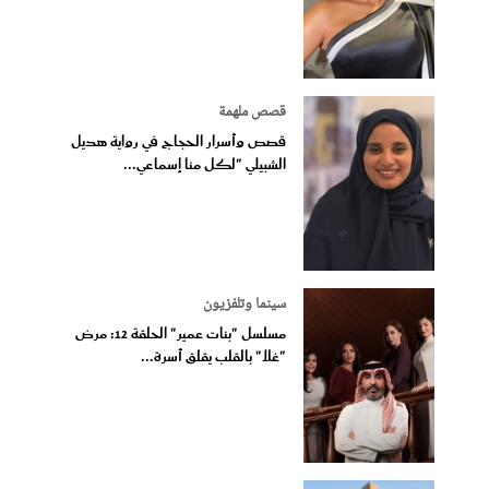
قصص ملهمة
قصص وأسرار الحجاج في رواية هديل
الشبيلي "لكل منا إسماعي...
سينما وتلفزيون
مسلسل "بنات عمير" الحلقة 12: مرض
"غلا" بالقلب يقلق أسرة...