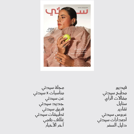
فيديو
مجلة سيدتي
مطبخ سيدتي
مناسبات X سيدتي
مقالات الرأي
عن سيدتي
ستايل
جديد سيدتي
تقارير
فريق سيدتي
عروس سيدتي
تطبيقات سيدتي
اصدارات سيدتي
غلاف رقمي
دليل السفر
آخر الأخبار