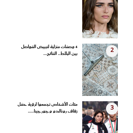
4 وصفات منزلية لتبييض الفواصل
2
بين البلاط.. النتائج...
مئات الأشخاص تجمعوا لرؤية حفل
3
زفاف رونالدو وجورجينا.....