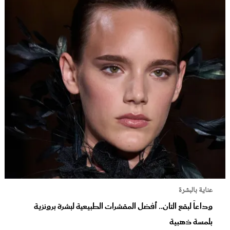
عناية بالبشرة
وداعاً لبقع التان.. أفضل المقشرات الطبيعية لبشرة برونزية
بلمسة ذهبية