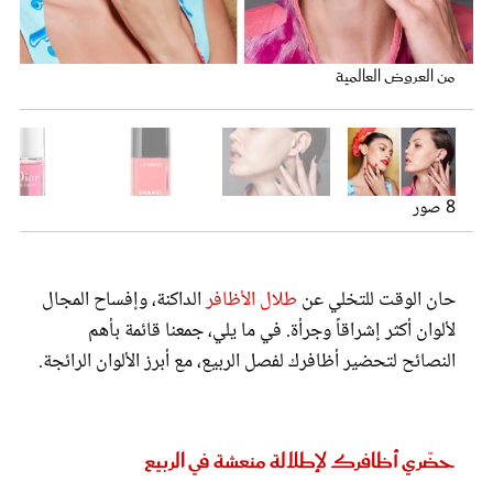
عروس سيدتي
من العروض العالمية
8 صور
طلاء أظافرDeborah Lippmann
طلاء اظافر منdior
طلاء أظافر منSmith & Cult
طلاء أظافر من chanel
طلاء أظافر منHermès
حان الوقت للتخلي عن
طلال الأظافر
الداكنة، وإفساح المجال
مجلة سيدتي
لألوان أكثر إشراقاً وجرأة. في ما يلي، جمعنا قائمة بأهم
النصائح لتحضير أظافرك لفصل الربيع، مع أبرز الألوان الرائجة.
غلاف رفمي
من عروضKronthaler Westwood
من عروضNaeem Khan
حضّري أظافرك لإطلالة منعشة في الربيع