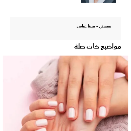
سيدتي - ميرنا عباس
مواضيع ذات صلة