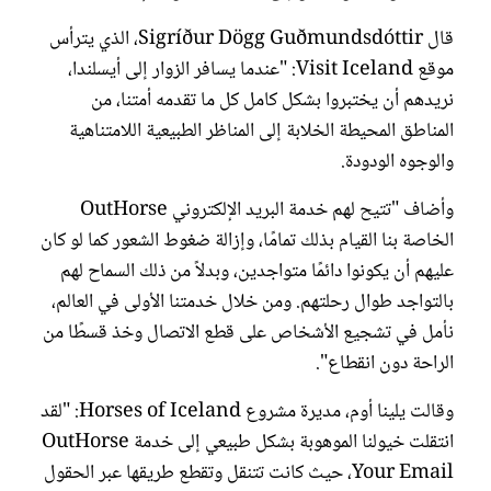
قال Sigríður Dögg Guðmundsdóttir، الذي يترأس
موقع Visit Iceland: "عندما يسافر الزوار إلى أيسلندا،
نريدهم أن يختبروا بشكل كامل كل ما تقدمه أمتنا، من
المناطق المحيطة الخلابة إلى المناظر الطبيعية اللامتناهية
والوجوه الودودة.
وأضاف "تتيح لهم خدمة البريد الإلكتروني OutHorse
الخاصة بنا القيام بذلك تمامًا، وإزالة ضغوط الشعور كما لو كان
عليهم أن يكونوا دائمًا متواجدين، وبدلاً من ذلك السماح لهم
بالتواجد طوال رحلتهم. ومن خلال خدمتنا الأولى في العالم،
نأمل في تشجيع الأشخاص على قطع الاتصال وخذ قسطًا من
الراحة دون انقطاع".
وقالت يلينا أوم، مديرة مشروع Horses of Iceland: "لقد
انتقلت خيولنا الموهوبة بشكل طبيعي إلى خدمة OutHorse
Your Email، حيث كانت تتنقل وتقطع طريقها عبر الحقول