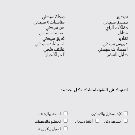
فيديو
مجلة سيدتي
مطبخ سيدتي
مناسبات X سيدتي
مقالات الرأي
عن سيدتي
ستايل
جديد سيدتي
تقارير
فريق سيدتي
عروس سيدتي
تطبيقات سيدتي
اصدارات سيدتي
غلاف رقمي
دليل السفر
آخر الأخبار
اشترك في النشرة ليصلك كل جديد
لايف ستايل والتمكين
الصحة والرشاقة
مشاهير وفن
أناقة وجمال
المطبخ والوصفات
الحمل والأمومة