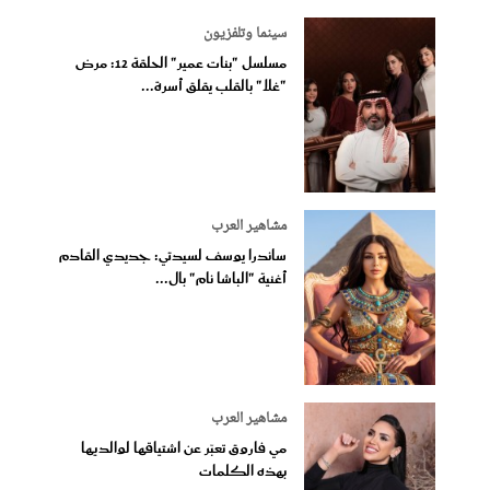
سينما وتلفزيون
مسلسل "بنات عمير" الحلقة 12: مرض
"غلا" بالقلب يقلق أسرة...
مشاهير العرب
ساندرا يوسف لسيدتي: جديدي القادم
أغنية "الباشا نام" بال...
مشاهير العرب
مي فاروق تعبّر عن اشتياقها لوالديها
بهذه الكلمات