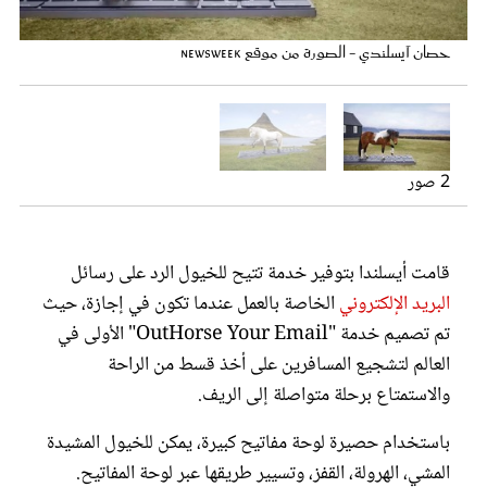
عروس سيدتي
حصان آيسلندي - الصورة من موقع newsweek
حصان آيسلندي على لوحة المفاتيح - الصورة من موقع newsweek
2 صور
قامت أيسلندا بتوفير خدمة تتيح للخيول الرد على رسائل
البريد الإلكتروني
الخاصة بالعمل عندما تكون في إجازة، حيث
مجلة سيدتي
تم تصميم خدمة "OutHorse Your Email" الأولى في
العالم لتشجيع المسافرين على أخذ قسط من الراحة
غلاف رفمي
والاستمتاع برحلة متواصلة إلى الريف.
باستخدام حصيرة لوحة مفاتيح كبيرة، يمكن للخيول المشيدة
المشي، الهرولة، القفز، وتسيير طريقها عبر لوحة المفاتيح.