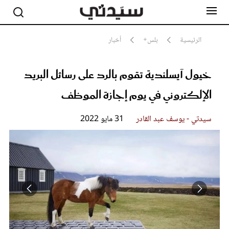
الرئيسية
بلس+
أخبار
خيول آيسلندية تقوم بالرد على رسائل البريد
مشاهير
أناقة
الإلكتروني في يوم إجازة الموظف
جمال
صحة ورشاقة
سيدتي وطفلك
سيدتي - يوسف عبد القادر
31 مايو 2022
لايف ستايل
بلس+
فيديو
مطبخ سيدتي
مقالات الرأي
ستايل
تقارير