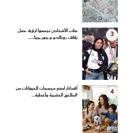
مئات الأشخاص تجمعوا لرؤية حفل
3
زفاف رونالدو وجورجينا.....
أفكار لصنع مجسمات للحيوانات من
4
الملاعق الخشبية وأغطية...