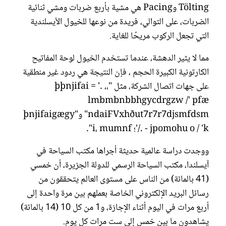
Tölting وPacing هي مشية بأربع ضربات ومشي ثنائية
الضربات، على التوالي، فريدة من نوعها للخيول الأيسلندية
التي تجعل الركوب مريحًا للغاية.
مما لا يثير الدهشة، عندما تستخدم الخيول لوحة المفاتيح
الكارتونية الكبيرة الحجم ، فإن النتيجة هي ردود غير منطقية
على جهات اتصال الشركة، مثل "þþnjifai = '. ،،
lmbmbnbbhgycdrgzw /' pfæ
ndaiFVxhðut7r7r7djsmfdsm" و"þnjifaigægy
'/. - jpomohu o / 'k؛ i، mumnf".
ووجدت دراسة عالمية حديثة أجراها مكتب السياحة في
آيسلندا، مكتب السياحة الرسمي للدولة الجزيرة، أن خمسي
(41 بالمائة) من الناس على مستوى العالم يتحققون من
رسائل البريد الإلكتروني الخاصة بعملهم بين مرة واحدة إلى
أربع مرات في اليوم أثناء الإجازة، و1 من كل 10 (14 بالمائة)
يشاهدون ما بين خمس إلى ست مرات كل يوم.