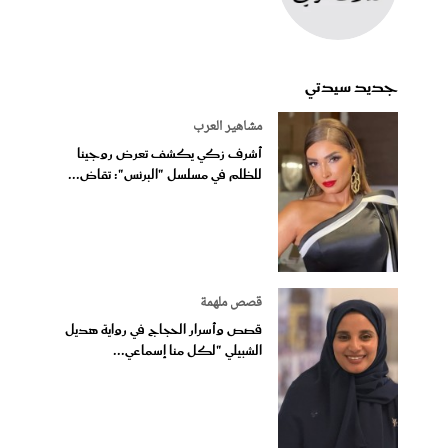
جديد سيدتي
مشاهير العرب
أشرف زكي يكشف تعرض روجينا
للظلم في مسلسل "البرنس": تقاض...
قصص ملهمة
قصص وأسرار الحجاج في رواية هديل
الشبيلي "لكل منا إسماعي...