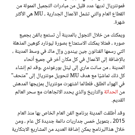
فمونتريال لديها عدد قليل من مبادرات التجميل الممولة من
القطاع العام والتي تشمل الأعمال الجدارية ، MU هي الأكثر
شهرة.
ويمكنك من خلال التجول بالمدينة أن تستمع بالفن بجميع
صوره ، فمثلا يمكنك الاستمتاع بصورة ليونارد كوهين المذهلة
التي رسمها الفنانون جين بيندون وإل ماك في وسط المدينة ،
بالإضافة إلى الأعمال في كل مكان آخر في جميع أنحاء
المدينة ، من سانت ماري إلى ليتل بورغوندي ،وقد تم إنشاء
كل ذلك تماشيًا مع هدف MU لتحويل مونتريال إلى "متحف"
في الهواء الطلق، فلطالما اشتهرت مونتريال بمزيجها المدهش
من
الحداثة
والتاريخ والذي يحدد الاتجاهات مع سحر العالم
القديم.
وقد أطلقت المدينة برنامج الفن العام الخاص بها منذ العام
2015 ، بتمويل خمس جداريات دائمة جديدة كل عام ، ومن
خلال هذاالبرنامج يمكن إضافة العديد من المشاريع الابتكارية