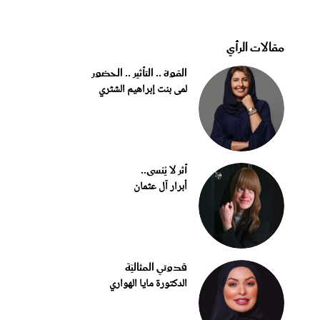
مقالات الرأي
القوة .. التأثير .. الحضور
لمى بنت إبراهيم الشثري
أثر لا يُنسى..
أبرار آل عثمان
قدوتي المثاليّة
الدكتورة مايا الهواري