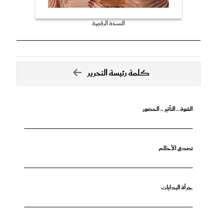
النسخة الرقمية
كلمة رئيسة التحرير
القوة .. التأثير .. الحضور
تصدق الأحلام
جرأة البدايات