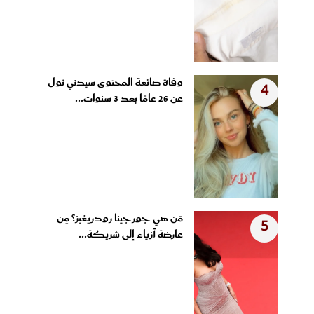
وفاة صانعة المحتوى سيدني تول
4
عن 26 عامًا بعد 3 سنوات...
مَن هي جورجينا رودريغيز؟ مِن
5
عارضة أزياء إلى شريكة...