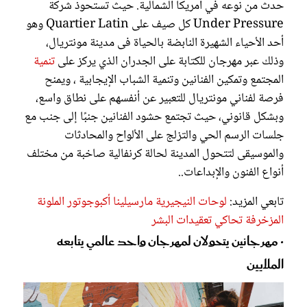
حدث من نوعه في أمريكا الشمالية. حيث تستحوذ شركة
Under Pressure كل صيف على Quartier Latin وهو
أحد الأحياء الشهيرة النابضة بالحياة فى مدينة مونتريال،
وذلك عبر مهرجان للكتابة على الجدران الذي يركز على
تنمية
المجتمع وتمكين الفنانين وتنمية الشباب الإيجابية ، ويمنح
فرصة لفناني مونتريال للتعبير عن أنفسهم على نطاق واسع،
وبشكل قانوني، حيث تجتمع حشود الفنانين جنبًا إلى جنب مع
جلسات الرسم الحي والتزلج على الألواح والمحادثات
والموسيقى لتتحول المدينة لحالة كرنفالية صاخبة من مختلف
أنواع الفنون والإبداعات..
تابعي المزيد:
لوحات النيجيرية مارسيلينا أكبوجوتور الملونة
المزخرفة تحاكي تعقيدات البشر
• مهرجانين يتحولان لمهرجان واحد عالمي يتابعه
الملايين