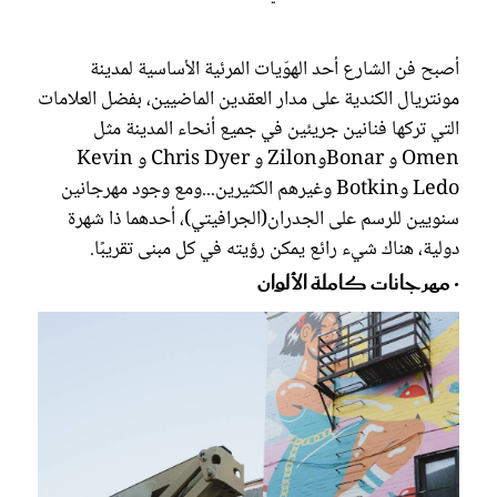
أصبح فن الشارع أحد الهوّيات المرئية الأساسية لمدينة
مونتريال الكندية على مدار العقدين الماضيين، بفضل العلامات
التي تركها فنانين جريئين في جميع أنحاء المدينة مثل
Omen و BonarوZilon و Chris Dyer و Kevin
Ledo وBotkin وغيرهم الكثيرين...ومع وجود مهرجانين
سنويين للرسم على الجدران(الجرافيتي)، أحدهما ذا شهرة
دولية، هناك شيء رائع يمكن رؤيته في كل مبنى تقريبًا.
• مهرجانات كاملة الألوان