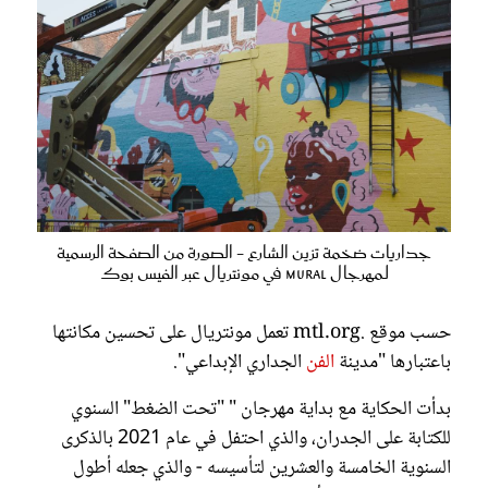
جداريات ضخمة تزين الشارع - الصورة من الصفحة الرسمية
لـمهرجال MURAL في مونتريال عبر الفيس بوك
حسب موقع .mtl.org تعمل مونتريال على تحسين مكانتها
باعتبارها "مدينة
الفن
الجداري الإبداعي".
بدأت الحكاية مع بداية مهرجان " "تحت الضغط" السنوي
للكتابة على الجدران، والذي احتفل في عام 2021 بالذكرى
السنوية الخامسة والعشرين لتأسيسه - والذي جعله أطول