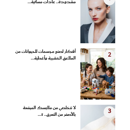
مشدودة.. عادات مسائية...
أفكار لصنع مجسمات للحيوانات من
2
الملاعق الخشبية وأغطية...
لا تتخلصي من ملابسك المبقعة
3
بالأصفر من التعرق.. 5...