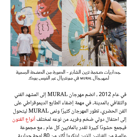
جداريات ضخمة تزين الشارع - الصورة من الصفحة الرسمية
لـمهرجال MURAL في مونتريال عبر الفيس بوك
في عام 2012 ، انضم مهرجان MURAL إلى المشهد الفني
والثقافي بالمدينة، في مهمة إضفاء الطابع الديموقراطي على
الفن الحضري، تطور المهرجان كثيرًا ونمى MURAL ليتحول
إلى احتفال دولي ضخم وفريد من نوعه لمختلف
أنواع الفنون
فيجمع حشودًا كبيرة تقدر بالملايين كل عام ، مع مجموعة
عالمية من الفنانين الذين ابتكروا أكثر من 80 لوحة جدارية