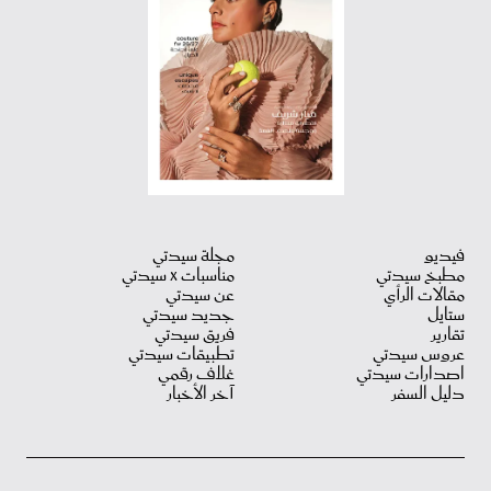
فيديو
مجلة سيدتي
مطبخ سيدتي
مناسبات X سيدتي
مقالات الرأي
عن سيدتي
ستايل
جديد سيدتي
تقارير
فريق سيدتي
عروس سيدتي
تطبيقات سيدتي
اصدارات سيدتي
غلاف رقمي
دليل السفر
آخر الأخبار