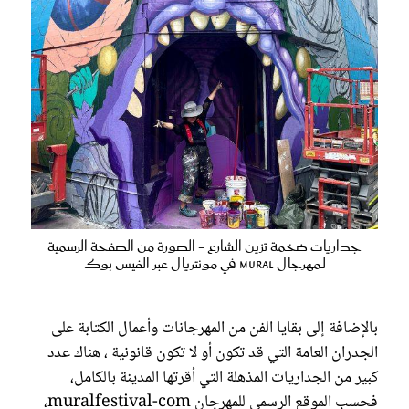
جداريات ضخمة تزين الشارع - الصورة من الصفحة الرسمية
لـمهرجال MURAL في مونتريال عبر الفيس بوك
بالإضافة إلى بقايا الفن من المهرجانات وأعمال الكتابة على
الجدران العامة التي قد تكون أو لا تكون قانونية ، هناك عدد
كبير من الجداريات المذهلة التي أقرتها المدينة بالكامل،
فحسب الموقع الرسمي للمهرجان muralfestival-com،