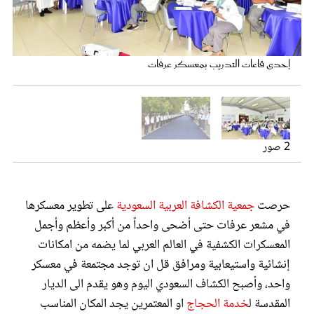
عروس سيدتي
الممر الخارجي لمعسكر عرفات
إحدى قاعات التدريب بمعسكر عرفات
2 صور
حرصت
جمعية الكشافة العربية السعودية
على تطوير معسكرها
مجلة سيدتي
في مشعر عرفات حتى أضحى واحداً من أكبر وأعظم وأجمل
المعسكرات الكشفية في العالم العربي لما يضمه من امكانات
غلاف رفمي
إنشائية واستيعابية ومرافق قل ان توجد مجتمعة في معسكر
واحد، وأصبح الكشاف السعودي اليوم وهو يقدم الى الديار
المقدسة ل
خدمة الحجاج
او المعتمرين يجد المكان المناسب