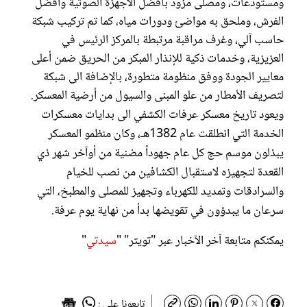
ومستودعات، ومصلى مزود بأفضل الأجهزة الصوتية وافضل
الفرش، وملحق به مواضئ ودورات مياه، كما تم تركيب شبكة
حاسب آلي، وغرف مراقبة مرتبطة بالمركز الرئيس في
العزيزية، وخدمات ذكية للإنذار المبكر من الحريق ضمن أعلى
معايير الجودة ووفق منظومة متطورة، بالإضافة الى شبكة
لتصريف الأمطار من علو المبنى والسيول من أرضية المعسكر.
ويعود تاريخ معسكر عرفات الكشفي الى بدايات معسكرات
الخدمة التي انطلقت عام 1382هـ، وكان منظمو المعسكر
يبذلون موسم حج كل عام جهوداً مضنية من أوآخر شهر ذي
القعدة لتجهيزه لاستقبال الكشافين من نصب للخيام
والسرادقات وتمديد للكهرباء وتجهيز للمصلى والمطبخ، التي
سرعان ما يبدؤون في تقويضها بدأ من نهاية يوم عرفة.
يمكنكم متابعة آخر الآخبار عبر "تويتر" "
سيدتي
"
تابعونا على :