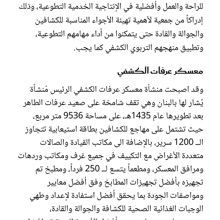
للراحة والعمل وأفضلية في الإنتاجية الخدمية التطوعية، وذلك
إدراكاً من جمعية لأهمية تهيئة الأجواء المناسبة للكشافين
والجوالة والقادة حتى يتمكنوا من أداء مهامهم التطوعية،
وتطبيق منهجهم التربوي الكشفي كما يجب.
معسكر عرفات الكشفي
وقد اصبحت منشأة معسكر عرفات الكشفي الرئيس مُنشأة
يًشار لها بالبنان وهي تقف شامخة على صعيد عرفات الطاهر
بعد تطويرها عام 1435هـ، على مساحة 9536 متر مربع،
حيث تشتمل على مهاجع للكشافين بطاقة استيعابية تتجاوز
الــ 1200 سرير، بالإضافة الى مكاتب القيادة والصالات
متعددة الأغراض مع التكييف في جميع غرف ومكاتب وردهات
ومرافق المعسكر، ومطعماً يتسع لــ 250 فرداً، ومطبخ تم
تجهيزه بأفضل تجهيزات المطابخ وفق أفضل معايير
ومواصفات الجودة بما يحقق أفضل استفادة لإعداد وطهي
الوجبات الغذائية الصحية للكشافة والجوالة والقادة،