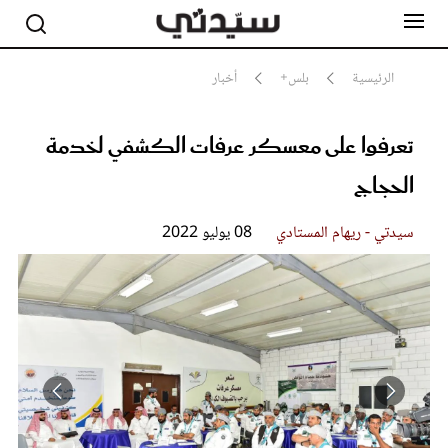
الرئيسية
بلس+
أخبار
تعرفوا على معسكر عرفات الكشفي لخدمة
مشاهير
أناقة
الحجاج
جمال
صحة ورشاقة
سيدتي وطفلك
سيدتي - ريهام المستادي
08 يوليو 2022
لايف ستايل
بلس+
فيديو
مطبخ سيدتي
مقالات الرأي
ستايل
تقارير