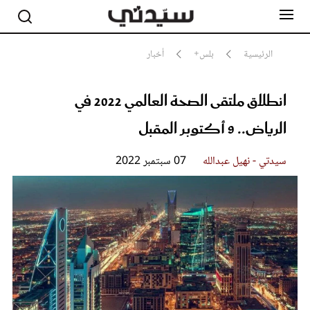
الرئيسية
بلس+
أخبار
انطلاق ملتقى الصحة العالمي 2022 في
مشاهير
أناقة
الرياض.. 9 أكتوبر المقبل
جمال
صحة ورشاقة
سيدتي وطفلك
سيدتي - نهيل عبدالله
07 سبتمبر 2022
لايف ستايل
بلس+
فيديو
مطبخ سيدتي
مقالات الرأي
ستايل
تقارير