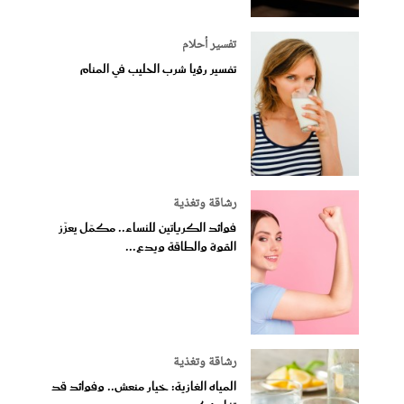
تفسير أحلام
تفسير رؤيا شرب الحليب في المنام
رشاقة وتغذية
فوائد الكرياتين للنساء.. مكمّل يعزّز
القوة والطاقة ويدع...
رشاقة وتغذية
المياه الغازية: خيار منعش.. وفوائد قد