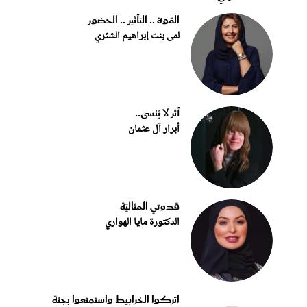
القوة .. التأثير .. الحضور
لمى بنت إبراهيم الشثري
أثر لا يُنسى..
أبرار آل عثمان
قدوتي المثاليّة
الدكتورة مايا الهواري
اتركوا الخرابيط واستمتعوا بجنة