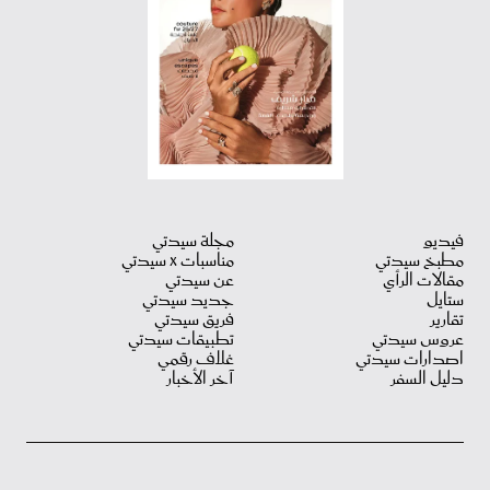
فيديو
مجلة سيدتي
مطبخ سيدتي
مناسبات X سيدتي
مقالات الرأي
عن سيدتي
ستايل
جديد سيدتي
تقارير
فريق سيدتي
عروس سيدتي
تطبيقات سيدتي
اصدارات سيدتي
غلاف رقمي
دليل السفر
آخر الأخبار