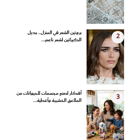
بروتين الشعر في المنزل.. بديل
2
الكيراتين لشعر ناعم...
أفكار لصنع مجسمات للحيوانات من
3
الملاعق الخشبية وأغطية...