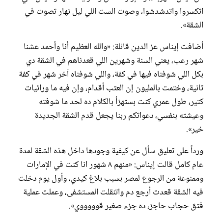
اتكسروا واتدشدشوا، وصوت الست اللي ليل نهار تصوت في
الشقة».
أضافت إيناس عز الدين قائلة: «والله العظيم أنا وأحمد عشنا
شهر رعب، يعني السنة وشهرين اللي قعدناهم في الشقة دي
بكل اللي شوفناه فيها في كفة، واللي شوفناه آخر شهر في كفة
تانية، وختمت بالمليون إن العتب أقدام، وإن فيه ما ورائيات
كتير، طول عمري كنت بستهزأ بالكلام ده لحد ما شوفته
وعيشته بنفسي، دعواتكم ربنا يجعل قدم الشقة الجديدة
خير».
ورداً على تعليق سأل عن كيفية وجودها داخل هذه الشقة لمدة
عام كامل قالت إيناس: «منهم ٨ شهور انا كنت في الإمارات
وممنوعة من الرجوع لمصر بسبب بلاغ كيدي، وأول يوم دخلت
فيه الشقة قعدت أرجع دم واتنقلت المستشفى، وعملت عملية
فتق حجاب حاجز، ده جزء صغير قوووووي».