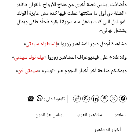
وأضافت إيناس قصة أخرى عن علاج الأرواح بالقرآن قائلة:
«الشقة دي أول ما سكنتها عملت فيها كده مش عايزة أقولك
الموبايل اللي كنت بشغل منه سورة البقرة فجأة طفى وبطل
يشتغل نهائي».
مشاهدة أجمل صور المشاهير زوروا «
إنستغرام سيدتي
»
وللاطلاع على فيديوغراف المشاهير زوروا «
تيك توك سيدتي
»
ويمكنكم متابعة آخر أخبار النجوم عبر «تويتر» «
سيدتي فن
»
تابعونا على :
مشاهير العرب
إيناس عز الدين
سمات:
أخبار المشاهير