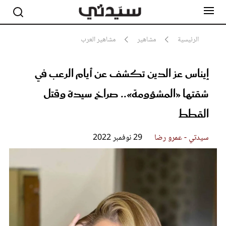
الرئيسية
مشاهير
مشاهير العرب
إيناس عز الدين تكشف عن أيام الرعب في
مشاهير
أناقة
شقتها «المشؤومة».. صراخ سيدة وقتل
جمال
صحة ورشاقة
القطط
سيدتي وطفلك
لايف ستايل
سيدتي - عمرو رضا
29 نوفمبر 2022
بلس+
فيديو
مطبخ سيدتي
مقالات الرأي
ستايل
تقارير