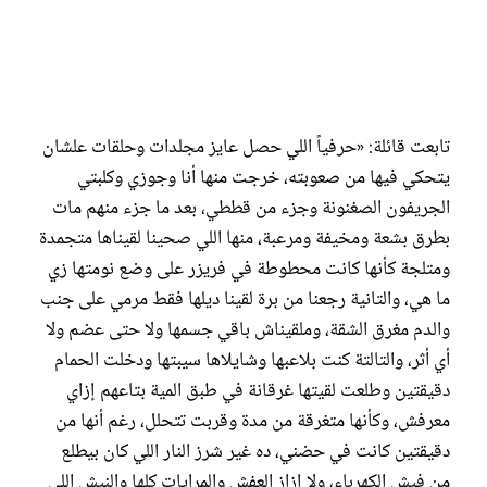
تابعت قائلة: «حرفياً اللي حصل عايز مجلدات وحلقات علشان
يتحكي فيها من صعوبته، خرجت منها أنا وجوزي وكلبتي
الجريفون الصغنونة وجزء من قططي، بعد ما جزء منهم مات
بطرق بشعة ومخيفة ومرعبة، منها اللي صحينا لقيناها متجمدة
ومتلجة كأنها كانت محطوطة في فريزر على وضع نومتها زي
ما هي، والتانية رجعنا من برة لقينا ديلها فقط مرمي على جنب
والدم مغرق الشقة، وملقيناش باقي جسمها ولا حتى عضم ولا
أي أثر، والتالتة كنت بلاعبها وشايلاها سيبتها ودخلت الحمام
دقيقتين وطلعت لقيتها غرقانة في طبق المية بتاعهم إزاي
معرفش، وكأنها متغرقة من مدة وقربت تتحلل، رغم أنها من
دقيقتين كانت في حضني، ده غير شرز النار اللي كان بيطلع
من فيش الكهرباء، ولا إزاز العفش والمرايات كلها والنيش اللي