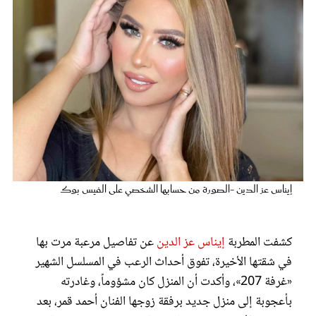
عروس سيدتي
إيناس عز الدين -الصورة من حسابها الشخصي على الفيس بوك
مجلة سيدتي
كشفت المطربة
إيناس عز الدين
عن تفاصيل مرعبة مرت بها
غلاف رفمي
في شقتها الأخيرة، تفوق أحداث الرعب في المسلسل الشهير
«غرفة 207»، وأكدت أن المنزل كان مشؤوماً، وغادرته
بأعجوبة إلى منزل جديد برفقة زوجها الفنان أحمد قمر، بعد