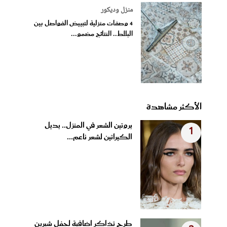
منزل وديكور
4 وصفات منزلية لتبييض الفواصل بين
البلاط.. النتائج مضمو...
الأكثر مشاهدة
بروتين الشعر في المنزل.. بديل
1
الكيراتين لشعر ناعم...
طرح تذاكر إضافية لحفل شيرين