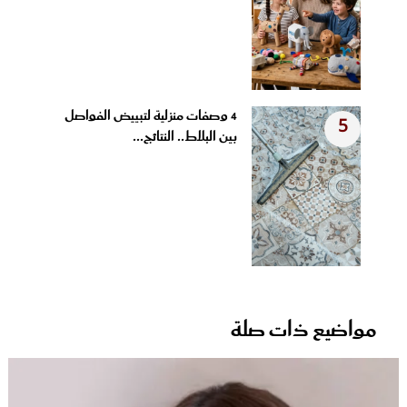
4 وصفات منزلية لتبييض الفواصل
5
بين البلاط.. النتائج...
مواضيع ذات صلة