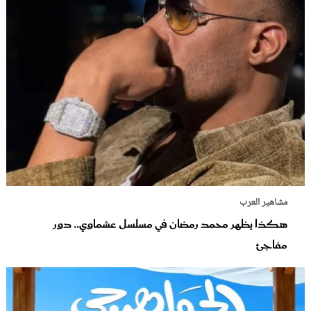
مشاهير العرب
هكذا يظهر محمد رمضان في مسلسل عشماوي.. دور
مفاجئ