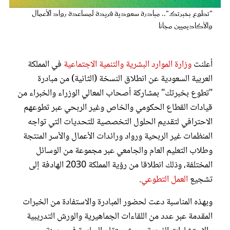
عروس سيدتي
"تطوع بخبرتك".. مبادرة سعودية فريدة لمساعدة رواد الأعمال
والأكاديميين مجانا
أعلنت
وزارة الموارد البشرية والتنمية الاجتماعية
في المملكة
العربية السعودية عن انطلاق النسخة (الثانية) من مبادرة
"تطوع بخبرتك" بمشاركة أصحاب المعالي الوزراء والخبراء من
قيادات القطاع الحكومي والخاص وغير الربحي عبر تطوعهم
الاحترافي لتقديم الحلول التخصصية للتحديات التي تواجه
المنظمات غير الربحية ورواد ورائدات الأعمال والأسر المنتجة
وطلاب التعليم العام والجامعي عبر مجموعة من الوسائل
مجلة سيدتي
المختلفة، وذلك انطلاقا من رؤية المملكة 2030 الهادفة إلى
تشجيع
العمل التطوعي
.
غلاف رفمي
وبهذه المناسبة دعت لحضور المبادرة والاستفادة من الخبرات
المقدمة عبر عدد من اللقاءات الجماهيرية والورش التدريبية