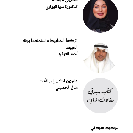
قدوتي المثاليّة
الدكتورة مايا الهواري
اتركوا الخرابيط واستمتعوا بجنة
العبيط
أحمد العرفج
عابرون لكن إلى الأبد
منال الحصيني
جديد سيدتي