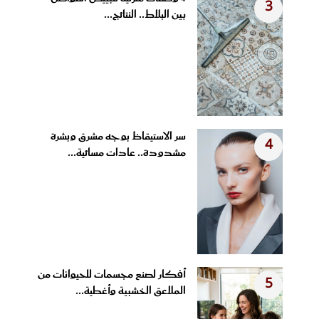
3
بين البلاط.. النتائج...
سر الاستيقاظ بوجه مشرق وبشرة
4
مشدودة.. عادات مسائية...
أفكار لصنع مجسمات للحيوانات من
5
الملاعق الخشبية وأغطية...