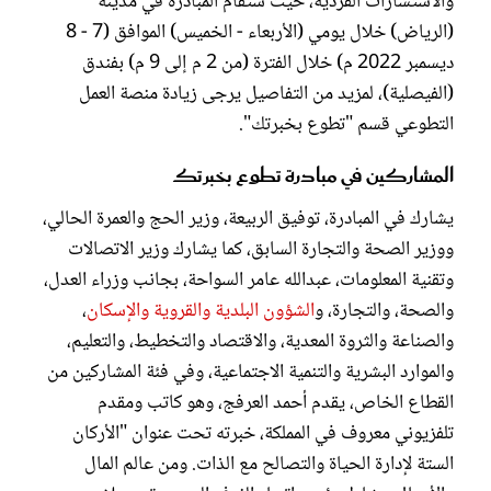
والاستشارات الفردية، حيث ستقام المبادرة في مدينة
(الرياض) خلال يومي (الأربعاء - الخميس) الموافق (7 - 8
ديسمبر 2022 م) خلال الفترة (من 2 م إلى 9 م) بفندق
(الفيصلية)، لمزيد من التفاصيل يرجى زيادة منصة العمل
التطوعي قسم "تطوع بخبرتك".
المشاركين في مبادرة تطوع بخبرتك
يشارك في المبادرة، توفيق الربيعة، وزير الحج والعمرة الحالي،
ووزير الصحة والتجارة السابق، كما يشارك وزير الاتصالات
وتقنية المعلومات، عبدالله عامر السواحة، بجانب وزراء العدل،
والصحة، والتجارة، و
الشؤون البلدية والقروية والإسكان
،
والصناعة والثروة المعدية، والاقتصاد والتخطيط، والتعليم،
والموارد البشرية والتنمية الاجتماعية، وفي فئة المشاركين من
القطاع الخاص، يقدم أحمد العرفج، وهو كاتب ومقدم
تلفزيوني معروف في المملكة، خبرته تحت عنوان "الأركان
الستة لإدارة الحياة والتصالح مع الذات. ومن عالم المال