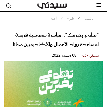
الرئيسية
بلس+
أخبار
"تطوع بخبرتك".. مبادرة سعودية فريدة
مشاهير
أناقة
لمساعدة رواد الأعمال والأكاديميين مجانا
جمال
صحة ورشاقة
سيدتي وطفلك
سيدتي - نت
08 ديسمبر 2022
لايف ستايل
بلس+
فيديو
مطبخ سيدتي
مقالات الرأي
ستايل
تقارير