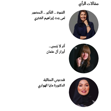
مقالات الرأي
القوة .. التأثير .. الحضور
لمى بنت إبراهيم الشثري
أثر لا يُنسى..
أبرار آل عثمان
قدوتي المثاليّة
الدكتورة مايا الهواري