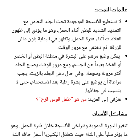
‫علامات التمدد
‫لا تستطيع الأنسجة الموجودة تحت الجلد التعامل مع
التمديد الشديد للبطن ‫أثناء الحمل، وهو ما يؤدي إلى ظهور
العلامات أثناء ‫فترة الحمل، وتظهر في البداية بلون مائل
للزرقة، ثم تختفي ‫مع مرور الوقت.
‫ ‫يمكن وضع مرهم على ‫البشرة في منطقة البطن أو الخصر
أو الفخذ بعيداً عن ‫الجسم، ومع مرور الوقت يصبح الجلد
أكثر مرونة ونعومة...وفي حال ‫دهن الجلد بالزيت، يجب
مراعاة أن يوضع على بشرة ‫رطبة بعد الاستحمام، حتى لا
يتسبب في جفافها.
تعرّفي إلى المزيد:
من هو "طفل قوس قزح"؟
‫‫مشاكل الأسنان
‫تتغير الدورة ‫الدموية وتتراخى الأنسجة خلال فترة الحمل، وهو
ما يؤثر سلباً على اللثة؛ حيث تتغلغل ‫البكتيريا أسفل حافة اللثة