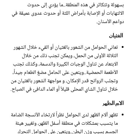
بسهولة وتتكاثر في هذه المنطقة..ما يؤدي إلى ‫حدوث
الالتهابات أو الإصابة بأمراض اللثة أو حدوث عدوى عميقة في
دواعم ‫الأسنان.
‫ الغثيان
‫تعاني الحوامل من الشعور بالغثيان أو القيء خلال الشهور
‫الثلاثة الأولى من الحمل، ويمكن تجنب ذلك من ‫خلال
الابتعاد عن تناول الوجبات الكبيرة والدسمة، وكذلك تجنب
الأطعمة الحمضية..ويتعين على الحامل مضغ الطعام جيداً،
وتجنّب ‫الروائح قدر الإمكان، و مواجهة الشعور بالغثيان من
خلال تناول ‫الشاي المحلى قليلاً أو الماء الدافئ في الصباح.
‫آلام الظهر
‫تظهر آلام الظهر لدى الحوامل نظراً لارتخاء الأنسجة ‫الضامة
ما يتسبب بمشكلات ‫في منطقة أسفل الظهر، وتغيير هيئة
الجسم بسبب ‫وزن البطن..ويتعين على ‫الحوامل التحرك