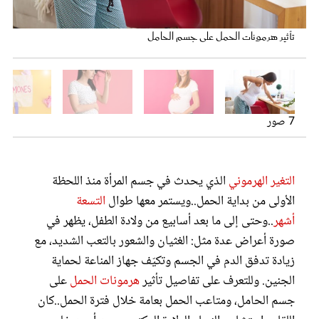
عروس سيدتي
تأثير هرمونات الحمل على جسم الحامل
7 صور
حامل في شهورها الأخيرة
تأثير الهرمونات على جسم الحامل
تأثير الهرمونات على جسم الحامل
سوء التغذية سبب لتساقط الشعر
تعب وإرهاق الحامل لنقص الحديد
تعب وإرهاق الحامل لنقص اليود والحديد
التغير الهرموني
الذي يحدث في جسم المرأة منذ اللحظة
الأولى من بداية الحمل..ويستمر معها طوال
التسعة
مجلة سيدتي
أشهر
..وحتى إلى ما بعد أسابيع من ولادة الطفل، يظهر في
صورة أعراض عدة مثل: الغثيان والشعور بالتعب الشديد، مع
غلاف رفمي
زيادة تدفق الدم في الجسم وتكيّف جهاز المناعة لحماية
الجنين. وللتعرف على تفاصيل تأثير
هرمونات الحمل
على
جسم الحامل، ومتاعب الحمل بعامة خلال فترة الحمل..كان