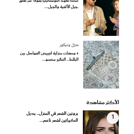
لماذا تعود النوستالجيا بقوة؟ سر تعلق
جيل الألفية والجيل...
منزل وديكور
4 وصفات منزلية لتبييض الفواصل بين
البلاط.. النتائج مضمو...
الأكثر مشاهدة
بروتين الشعر في المنزل.. بديل
1
الكيراتين لشعر ناعم...