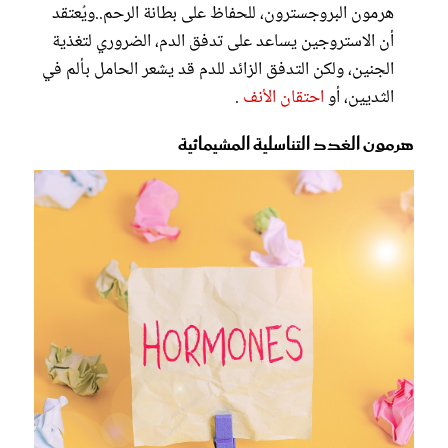
هرمون البروجسترون، للحفاظ على بطانة الرحم..ويُعتقد
أن الاستروجين يساعد على تدفق الدم، الضروري لتغذية
الجنين، ولكن التدفق الزائد للدم قد يشعر الحامل بألم في
الثديين، أو
احتقان الأنف
.
هرمون الغدد التناسلية المشيمائية