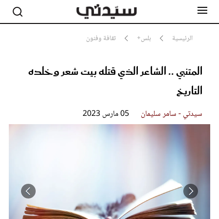
الرئيسية
بلس+
ثقافة وفنون
المتنبي .. الشاعر الذي قتله بيت شعر وخلده
مشاهير
أناقة
التاريخ
جمال
صحة ورشاقة
سيدتي وطفلك
سيدتي - سامر سليمان
05 مارس 2023
لايف ستايل
بلس+
فيديو
مطبخ سيدتي
مقالات الرأي
ستايل
تقارير