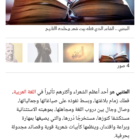
عروس سيدتي
المتنبي - الصورة من سيدتي
المتنبي .. الشاعر الذي قتله بيت شعر وخلده االتاريخ
المتنبي - الصورة من سيدتي
4 صور
المتنبي
هو أحد أعظم الشعراء وأكثرهم تأثيراً في
اللغة العربية
،
مجلة سيدتي
فملك زمام بلاغتها، وبسط نفوذه على صياغاتها وجمالياتها،
وصال وجال بين دروب اللغة ومجاهلها، بموهبته الاستثنائية
غلاف رفمي
مستكشفا كنوزها، مستخرجًا دُررها، والتي يصيغها بمهارة
وبراعة واقتدار، وينظمها كأبيات شعرية قوية وقصائد مجدولة
بحرفية.