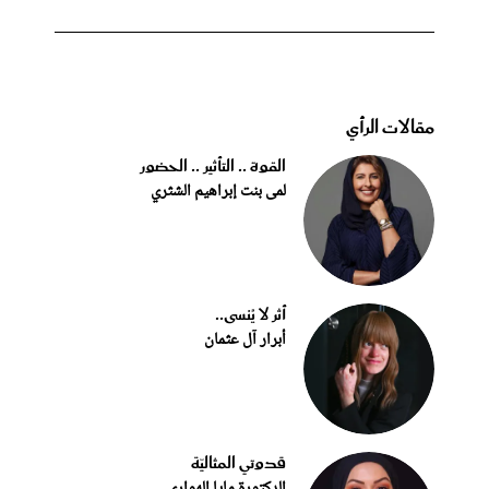
مقالات الرأي
القوة .. التأثير .. الحضور
لمى بنت إبراهيم الشثري
أثر لا يُنسى..
أبرار آل عثمان
قدوتي المثاليّة