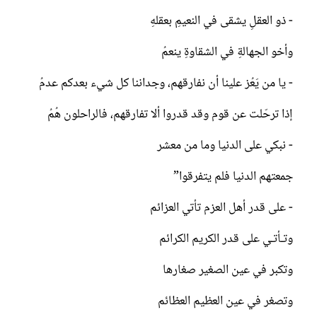
- ذو العقلِ يشقى في النعيمِ بعقلهِ
وأخو الجهالةِ في الشقاوةِ ينعمُ
- يا من يَعُز علينا أن نفارقهم، وجداننا كل شيء بعدكم عدمُ
إذا ترحّلت عن قوم وقد قدروا ألا تفارقهم، فالراحلون هُمُ
- نبكي على الدنيا وما من معشر
جمعتهم الدنيا فلم يتفرقوا”
- على قدر أهل العزم تأتي العزائم
وتـأتـي على قدر الكريم الكرائم
وتكبر في عين الصغير صغارها
وتصغر في عين العظيم العظائم