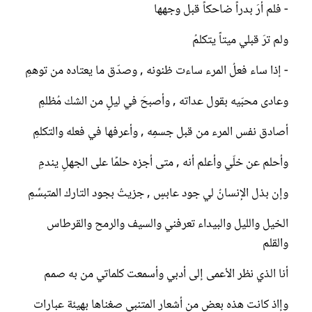
- فلم أرَ بدراً ضاحكاً قبل وجهها
ولم ترَ قبلي ميتاً يتكلمُ
- إذا ساء فعلُ المرء ساءت ظنونه , وصدّق ما يعتاده من توهمِ
وعادى محبّيه بقول عداته , وأصبحَ في ليلٍ من الشك مُظلمِ
أصادق نفس المرء من قبل جسمِه , وأعرفها في فعله والتكلمِ
وأحلم عن خلّي وأعلم أنه , متى أجزه حلمًا على الجهلِ يندمِ
وإن بذل الإنسانُ لي جود عابسٍ , جزيتُ بجود التارك المتبسِّمِ
الخيل والليل والبيداء تعرفني والسيف والرمح والقرطاس
والقلم
أنا الذي نظر الأعمى إلى أدبي وأسمعت كلماتي من به صمم
وإاذ كانت هذه بعض من أشعار المتنبي صغناها بهيئة عبارات