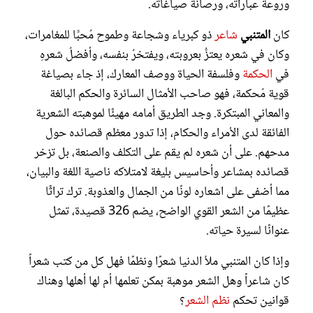
وروعة عباراته، ورصانة صياغاته.
كان
المتنبي
شاعر
ذو كبرياء وشجاعة وطموح مُحبًّا للمغامرات،
وكان في شعره يعتزُّ بعروبته، ويفتخرُ بنفسه، وأفضلُ شعرهِ
في
الحكمة
وفلسفة الحياة ووصف المعارك، إذ جاء بصياغة
قوية مُحكمة، فهو صاحب الأمثال السائرة والحكم البالغة
والمعاني المبتكرة. وجد الطريق أمامه مهيئًا لموهبته الشعرية
الفائقة لدى الأمراء والحكام، إذا تدور معظم قصائده حول
مدحهم. على أن شعره لم يقم على التكلف والصنعة، بل تزخر
قصائده بمشاعر وأحاسيس بليغة لامتلاكه ناصية اللغة والبيان،
مما أضفى على اشعاره لونًا من الجمال والعذوبة. ترك تراثًا
عظيمًا من الشعر القوي الواضح، يضم 326 قصيدة، تمثل
عنوانًا لسيرة حياته.
وإذا كان المتنبي ملأ الدنيا شعرًا ونظمًا فهل كل من كتب شعراً
كان شاعراً وهل الشعر موهبة بمكن تعلمها أم لها أهلها وهناك
قوانين تحكم
نظم الشعر
؟