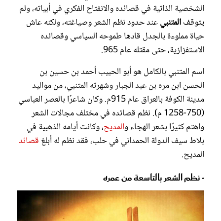
الشخصية الذاتية في قصائده والانفتاح الفكري في أبياته، ولم
يتوقف
المتنبي
عند حدود نظم الشعر وصياغته، ولكنه عاش
حياة مملوءة بالجدل قادها طموحه السياسي وقصائده
الاستفزازية، حتى مقتله عام 965.
اسم المتنبي بالكامل هو أبو الحبيب أحمد بن حسين بن
الحسن ابن مره بن عبد الجبار وشهرته المتنبي، من مواليد
مدينة الكوفة بالعراق عام 915م. وكان شاعرًا بالعصر العباسي
(750-1258 م). نظم قصائده في مختلف مجالات الشعر
واهتم كثيرًا بشعر الهجاء و
المديح
، وكانت أيامه الذهبية في
بلاط سيف الدولة الحمداني في حلب، فقد نظم له أبلغ
قصائد
المديح.
• نظم الشعر بالتاسعة من عمره