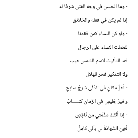
- وما الحسن في وجه الفتى شرفا له
إذا لم يكن في فعله والخلائق
- ولو كن النساء كمن فقدنا
لفضلت النساء على الرجال
فما التأنيث لاسم الشمس عيب
ولا التذكير فخر للهلال
- أَعَزُّ مَكانٍ في الدُنَى سَرجُ سابِحٍ
وخَيرُ جَليسٍ في الزَمانِ كتـــــابُ
- إذا أتَتْكَ مَذَمّتي من نَاقِصٍ
فَهيَ الشّهادَةُ لي بأنّي كامِلُ