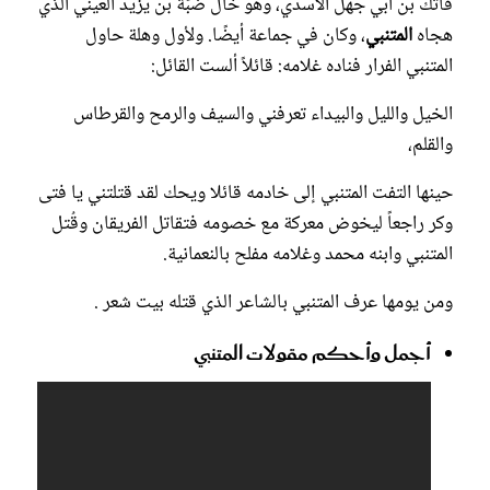
فاتك بن أبي جهل الأسدي، وهو خال ضبّة بن يزيد العيني الذي
هجاه
المتنبي
، وكان في جماعة أيضًا. ولأول وهلة حاول
المتنبي الفرار فناده غلامه: قائلاً ألست القائل:
الخيل والليل والبيداء تعرفني والسيف والرمح والقرطاس
والقلم،
حينها التفت المتنبي إلى خادمه قائلا ويحك لقد قتلتني يا فتى
وكر راجعاً ليخوض معركة مع خصومه فتقاتل الفريقان وقُتل
المتنبي وابنه محمد وغلامه مفلح بالنعمانية.
ومن يومها عرف المتنبي بالشاعر الذي قتله بيت شعر .
أجمل وأحكم مقولات المتنبي