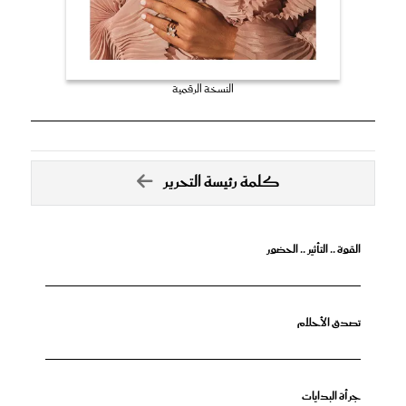
النسخة الرقمية
كلمة رئيسة التحرير
القوة .. التأثير .. الحضور
تصدق الأحلام
جرأة البدايات