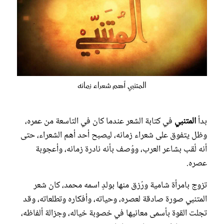
المتنبي أهم شعراء زمانه
بدأ
المتنبي
في كتابة الشعر عندما كان في التاسعة من عمره،
وظل يتفوق على شعراء زمانه، ليصبح أحد أهم الشعراء، حتى
أنه لُقب بشاعر العرب، ووُصف بأنه نادرة زمانه، وأعجوبة
عصره.
تزوج بامرأة شامية ورُزق منها بولدٍ اسمه محمد، كان شعر
المتنبي صورة صادقة لعصره، وحياته، وأفكاره وتطلعاته، وقد
تجلت القوة بأسمى معانيها في خصوبة خياله، وجزالة ألفاظه،