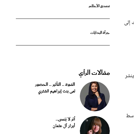
 إلى
جرأة البدايات
مقالات الرأي
ينشر
القوة .. التأثير .. الحضور
لمى بنت إبراهيم الشثري
وسط
أثر لا يُنسى..
أبرار آل عثمان