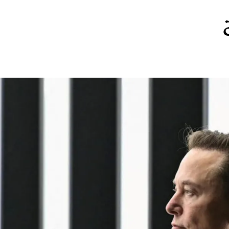
الات الرأي
تطبيقات سيدتي
ايل
دليل السفر
ارير
آخر الأخبار
وس سيدتي
مجلة سيد
غلاف رف