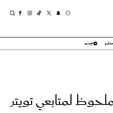
طبخ
فيديو
لايف ستايل
سياحة وسفر
منزل وديكور
تكنولوجيا
حوظ لمتابعي تويتر