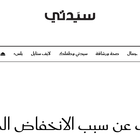
جمال
صحة ورشاقة
سيدتي وطفلك
لايف ستايل
بلس+
م
صحة ورشاقة
سيدتي وطفلك
بشرة
صحة
الحمل والولادة
ريحات
رشاقة و تغذية
مولودك
وعطور
أطفال ومراهقون
صحة الطفل
 سبب الانخفاض المل
مجلة سيدتي
مناسبات X سيدتي
ديو
عن سيدتي
بخ سيدتي
فريق سيدتي