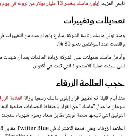
تعديلات وتغييرات
ومنذ تولى ماسك رئاسة الشركة، سارع بإجراء عدد من التغييرات ف
وقلصت عدد الموظفين بنحو 80 %.
وأدخل ماسك تعديلات على الشركة لزيادة العائدات بعد أن شهدت منص
التي سبقت عملية الاستحواذ التي تمت في أكتوبر.
حجب العلامة الزرقاء
منذ أيام قليلة تم تطبيق قرار إيلون ماسك رسميا بإزالة
العلامة الزرق
سرعان ما عدل "ماسك" عن القرار باحتفاظ الحسابات صاحبة التفاعل ا
التوثيق التي تتيحها منصة تويتر مقابل سداد رسوم شهرية، سنجد:
ا
وتعديل التغريدة عقب نشرها، وأولوية الظهور في الـTimeline.