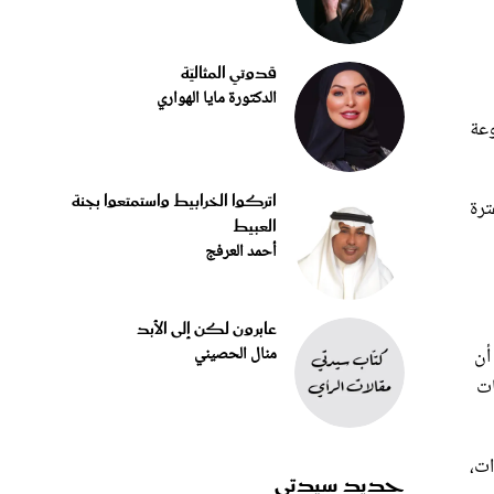
قدوتي المثاليّة
الدكتورة مايا الهواري
وعة
اتركوا الخرابيط واستمتعوا بجنة
ترة
العبيط
أحمد العرفج
عابرون لكن إلى الأبد
منال الحصيني
 أن
ات
ريدات،
جديد سيدتي