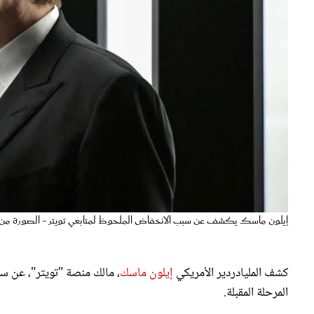
إيلون ماسك يكشف عن سبب الانخفاض الملحوظ لمتابعي تويتر - الصورة من ر
كشف المليادردير الأمريكي
إيلون ماسك
، مالك منصة "تويتر"، عن س
المرحلة المقبلة.
سبب انخفاض عدد متابعي تويتر