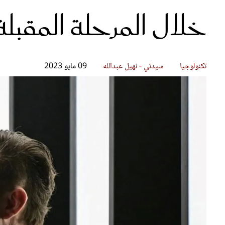
خلال المرحلة المقبلة
قصص ملهمة
مق
شباب وبنات
ست
علاقات زوجية
تق
عر
تكنولوجيا
سيدتي - نهيل عبدالله
09 مايو 2023