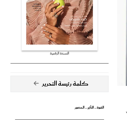
النسخة الرقمية
كلمة رئيسة التحرير
القوة .. التأثير .. الحضور
تصدق الأحلام