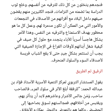
عروس سيدتي
فنجدهم يتخلون عن كل ذلك للترفيه عن أنفسهم، وخلع ثوب
الدراسة بما تضمنه من التزامات، فنجد الكثيرين منهم يقضون
صيفهم داخل البلاد مع أقرانهم من الأصدقاء في التجمعات
والأمور التي من الممكن أن تكون مدمرة لهم، وعمل كل ما هو
محظور بهدف الاستمتاع والترفيه عن النفس، وهذا الأمر
يشكل هاجساً أسرياً للآباء يتجدد مع حلول كل صيف في
كيفية شغل أبنائهم لأوقات الفراغ في الإجازة الصيفية التي
يجب أن تستثمر بشكلٍ جيدٍ حتى لا يقع الشباب فريسة
لأصدقاء السوء والسلوك المنحرف.
الرفيق ثم الطريق
مجلة سيدتي
يقول المستشار التربوي لمركز التنمية الأسرية الأستاذ فؤاد بن
غلاف رفمي
عبدالله الحمد: "للرفقة أبلغ الأثر في سلوك المرء، فالصاحب
ساحب، وَمَنْ جالس الأشرار وعاشرهم لابد أَن يتأثر بهم،
ويقتبس من أخلاقهم، فمجالستهم تسوق بصاحبها إلى
الحضيض، وكلما هم بالنهوض والتحلي بمكارم الأخلاق،