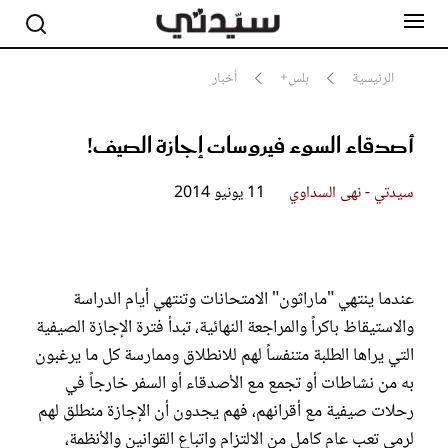
الرئيسية
بلس+
أخبار
أصدقاء السوء فيروسات إجازة الصيف!
مشاهير
أناقة
جمال
سيدتي - نهى السداوي
11 يونيو 2014
صحة ورشاقة
سيدتي وطفلك
لايف ستايل
بلس+
عندما ينتهي "ماراثون" الامتحانات وتنتهي أيام الدراسة
والاستيقاظ باكراً والمراجعة النهائية، تبدأ فترة الإجازة الصيفية
فيديو
التي يراها الطلبة متنفساً لهم للانطلاق وممارسة كل ما يرغبون
مطبخ سيدتي
به من نشاطات أو تجمع مع الأصدقاء أو السفر خارجاً في
مقالات الرأي
ستايل
رحلات صيفية مع أقرانهم، فهم يجدون أن الإجازة منطلق لهم
تقارير
لرمي تعب عام كامل من الالتزام واتباع القوانين والأنظمة،