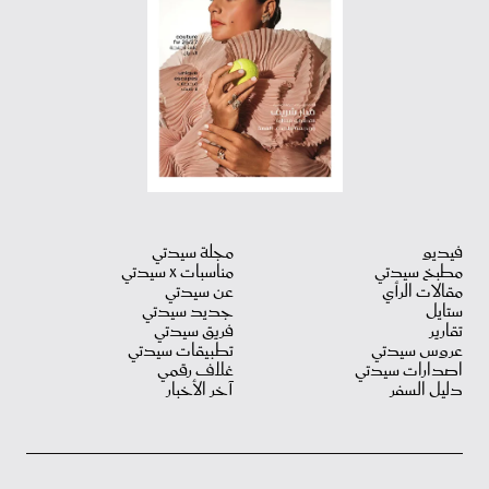
فيديو
مجلة سيدتي
مطبخ سيدتي
مناسبات X سيدتي
مقالات الرأي
عن سيدتي
ستايل
جديد سيدتي
تقارير
فريق سيدتي
عروس سيدتي
تطبيقات سيدتي
اصدارات سيدتي
غلاف رقمي
دليل السفر
آخر الأخبار