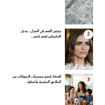
بروتين الشعر في المنزل.. بديل
2
الكيراتين لشعر ناعم...
أفكار لصنع مجسمات للحيوانات من
3
الملاعق الخشبية وأغطية...