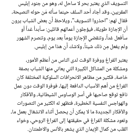
التسويف الذي يعتبر بحر لا ساحل له، وهو من جنود إبليس
المقربين، وقد أجاد أحد السلف حينما سأله مَن حوله النصيحة،
فقال لهم: "احذروا التسويف"، ويلاحظ أَن بعض الشباب يرون
أن الإجازة طويلة، فيؤجلون أعمالهم قائلين: سأبدأ غداً أو
سأفعل غداً، وتنقضي الإجازة يوماً بعد يوم، وتنصرم الشهور
ولم يفعل مِن ذلك شيئاً، ولاشك أَن هذا من إبليس.
يعتبر الفراغ ووفرة الوقت لدى الناس من أعظم الأمور،
ومشكلة من المشاكل الكبيرة التي يعاني منها الشباب بصفة
خاصة، فكثير من مظاهر الانحرافات السلوكية المختلفة كان
الفراغ من أهم الأسباب الدافعة إليها، فوفرة الوقت دون عمل
نافع توقع صاحبها في أسر الوساوس الشيطانية، والأفكار
والهواجس النفسية الخطيرة، فتظهر له الكثير من التصورات
والأفكار الجديدة ما لا يمكن أن يحصل أثناء الانشغال بعمل ما،
وتعود مشكلة الفراغ في حقيقتها إلى الفراغ الروحي، وخواء
القلب من كمال الإيمان الذي يشعر بالأنس والاطمئنان.