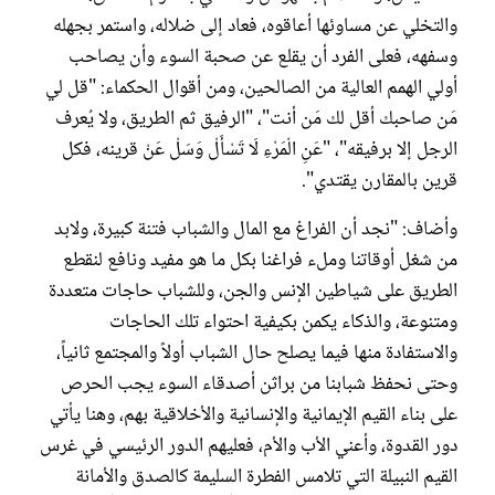
والتخلي عن مساوئها أعاقوه، فعاد إلى ضلاله، واستمر بجهله
وسفهه، فعلى الفرد أن يقلع عن صحبة السوء وأن يصاحب
أولي الهمم العالية من الصالحين، ومن أقوال الحكماء: "قل لي
مَن صاحبك أقل لك مَن أنت"، "الرفيق ثم الطريق، ولا يُعرف
الرجل إلا برفيقه"، "عَنِ الْمَرْءِ لَا تَسْأَلْ وَسَلْ عَنْ قرينه، فكل
قرين بالمقارن يقتدي".
وأضاف: "نجد أن الفراغ مع المال والشباب فتنة كبيرة، ولابد
من شغل أوقاتنا وملء فراغنا بكل ما هو مفيد ونافع لنقطع
الطريق على شياطين الإنس والجن، وللشباب حاجات متعددة
ومتنوعة، والذكاء يكمن بكيفية احتواء تلك الحاجات
والاستفادة منها فيما يصلح حال الشباب أولاً والمجتمع ثانياً،
وحتى نحفظ شبابنا من براثن أصدقاء السوء يجب الحرص
على بناء القيم الإيمانية والإنسانية والأخلاقية بهم، وهنا يأتي
دور القدوة، وأعني الأب والأم، فعليهم الدور الرئيسي في غرس
القيم النبيلة التي تلامس الفطرة السليمة كالصدق والأمانة