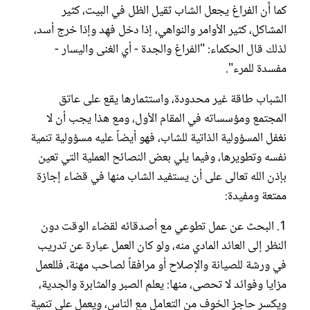
كما أَن الفراغ يجعل الشاب ثقيل الظل في البيت، كثير
المشاكل، كثير الأوامر والنواهي، إذا دخل فهِد وإذا خرج أسد،
لذلك قال الحكماء: "الفراغ والجدة - أي الغنى واليسار -
مفسدة للمرء".
الشباب طاقة غير محدودة، واستثمارها يقع على عاتق
المجتمع ومؤسساته في المقام الأول، ومع هذا يجب أن لا
نغفل المسؤولية الذاتية للشاب، فهو أيضاً عليه مسؤولية تنمية
نفسه وتطويرها، وفيما يلي بعض النصائح العملية التي تعين
بإذن الله تعالى على أن يستفيد الشاب منها في قضاء إجازة
ممتعة ومفيدة:
1. البحث عن عمل تطوعي مع أصدقائه لقضاء الوقت دون
النظر إلى العائد المادي منه، ولو كان العمل عبارة عن تدريب
في ورشة للصيانة والإصلاح أو مرافقاً لصاحب مهنة، فللعمل
مزايا وفوائد لا تحصى، منها: يعلم الصبر والمثابرة والجدية،
ويكسر حاجز الخوف من التعامل مع الناس، ويعمل على تنمية