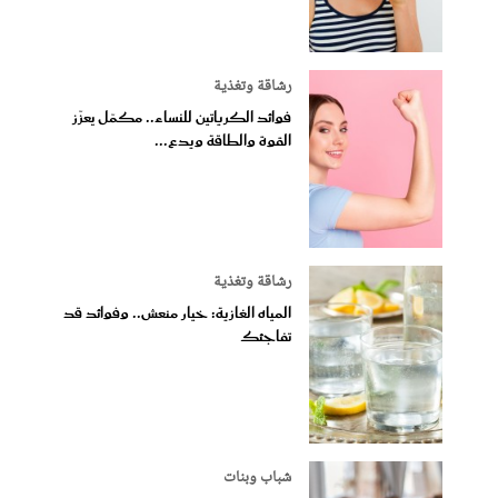
رشاقة وتغذية
فوائد الكرياتين للنساء.. مكمّل يعزّز
القوة والطاقة ويدع...
رشاقة وتغذية
المياه الغازية: خيار منعش.. وفوائد قد
تفاجئك
شباب وبنات