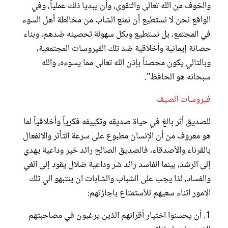
والخوف من الله تعالى والتقوى، وأن يبديا ذلك عملياً، وفي
الواقع نحن لا نستطيع أن نمنع الشاب من مخالطة أهل السوء
في المجتمع، بل نستطيع وبكل سهولة تحصينه ضدهم، وبناء
حصانة إيمانية وأخلاقية ضد تلك الفيروسات المجتمعية،
وبالتالي يكون محصناً بإذن الله تعالى مما يسوءه، والله
سبحانه هو الحافظ".
فيروسات الصيف
للصديق أثر بالغ في حياة صديقه وتكييفه فكرياً وأخلاقياً لما
هو معروف من أن الإنسان مطبوع على سرعة التأثر والانفعال
بالقرناء والأصدقاء، فالصديق الصالح رائد خير وداعية يهدي
إلى الرشد، بينما الفاسد رائد شر وداعية ضلال يقود إلى الغي
والفساد، لذا يجب على الشباب والشابات ان ينتبهو الي تلك
الامور اثناء سعيهم للأستمتاع باجازتهم:
1. أن يحسنوا اختيار أقرانهم الذين يرغبون في مصاحبتهم