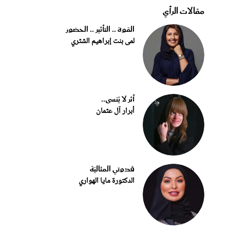
مقالات الرأي
القوة .. التأثير .. الحضور
لمى بنت إبراهيم الشثري
أثر لا يُنسى..
أبرار آل عثمان
قدوتي المثاليّة
الدكتورة مايا الهواري