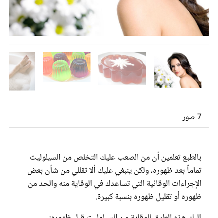
عروس سيدتي
7 صور
مجلة سيدتي
بالطبع تعلمين أن من الصعب عليك التخلص من السيلوليت
تماماً بعد ظهوره، ولكن ينبغي عليك ألا تقللي من شأن بعض
غلاف رفمي
الإجراءات الوقائية التي تساعدك في الوقاية منه والحد من
ظهوره أو تقليل ظهوره بنسبة كبيرة.
إليك هذه الطرق للوقاية من السيلوليت قبل ظهوره: