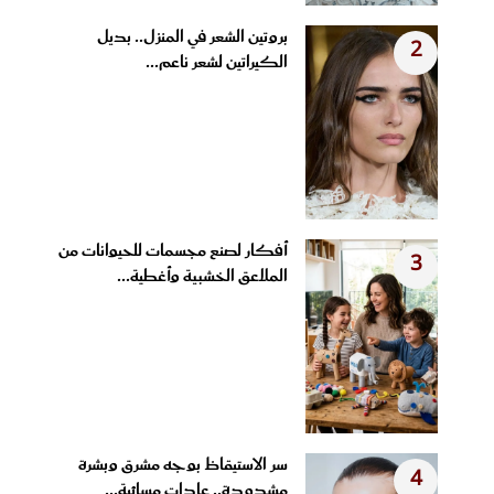
بروتين الشعر في المنزل.. بديل
2
الكيراتين لشعر ناعم...
أفكار لصنع مجسمات للحيوانات من
3
الملاعق الخشبية وأغطية...
سر الاستيقاظ بوجه مشرق وبشرة
4
مشدودة.. عادات مسائية...