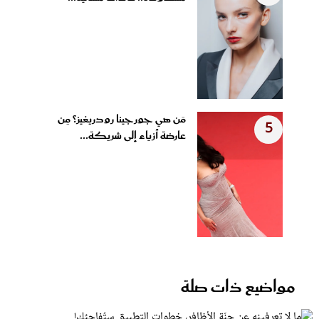
مَن هي جورجينا رودريغيز؟ مِن
5
عارضة أزياء إلى شريكة...
مواضيع ذات صلة