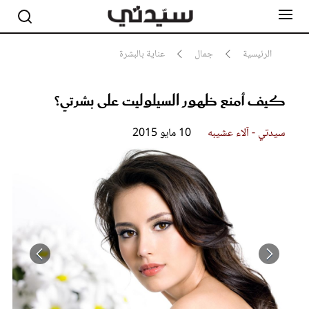
الرئيسية
جمال
عناية بالبشرة
كيف أمنع ظهور السيلوليت على بشرتي؟
مشاهير
أناقة
جمال
سيدتي - آلاء عشيبه
10 مايو 2015
صحة ورشاقة
سيدتي وطفلك
لايف ستايل
بلس+
فيديو
مطبخ سيدتي
مقالات الرأي
ستايل
تقارير