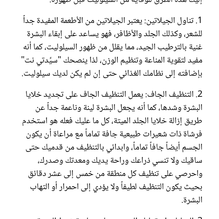
1. تناول الجيلاتين: يعتبر الجيلاتين من الأطعمة المفيدة جداً
للشعر، وكذلك الجلد والأظافر، فهو يساعد على إبقاء البشرة
غنية بالترطيب الجيد، مما يقلل من ظهور السيلوليت، كما أنه
مفيد لتقوية المناعة وتنظيم الوزن، لذا ينصحك "سيِّدتي نت"
بإضافته إلى نظامك الغذائي حتى إن لم يكن لديك سيلوليت.
2. التنظيف الجاف: يعمل التنظيف الجاف على تجديد خلايا
البشرة وشدها، كما أنه يجعل البشرة لينة وناعمة جداً عن
طريق إزالة خلايا الجلد الميتة، كل ما عليك فعله هو استخدم
فرشاة ذات شعيرات طبيعية جافة تماماً مع مراعاة أن يكون
الجسم أيضاً جافاً تماماً، وابدائي بالتنظيف من قدميك حتى
ساقيك ولا تنسي ذراعك وراحة يديك ومعدتك وصدرك،
واحرصي على تنظيف كل منطقة من خمس إلى عشر دقائق
بحيث يكون التنظيف لطيفاً ولا يؤدي إلى احمرار أو التهاب
البشرة.