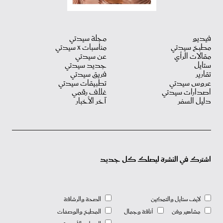
فيديو
مجلة سيدتي
مطبخ سيدتي
مناسبات X سيدتي
مقالات الرأي
عن سيدتي
ستايل
جديد سيدتي
تقارير
فريق سيدتي
عروس سيدتي
تطبيقات سيدتي
اصدارات سيدتي
غلاف رقمي
دليل السفر
آخر الأخبار
اشترك في النشرة ليصلك كل جديد
لايف ستايل والتمكين
الصحة والرشاقة
مشاهير وفن
أناقة وجمال
المطبخ والوصفات