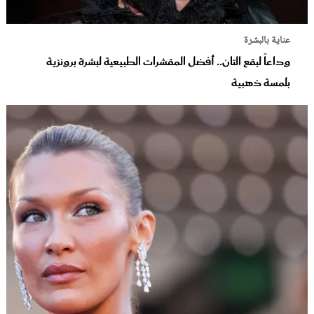
عناية بالبشرة
وداعاً لبقع التان.. أفضل المقشرات الطبيعية لبشرة برونزية
بلمسة ذهبية