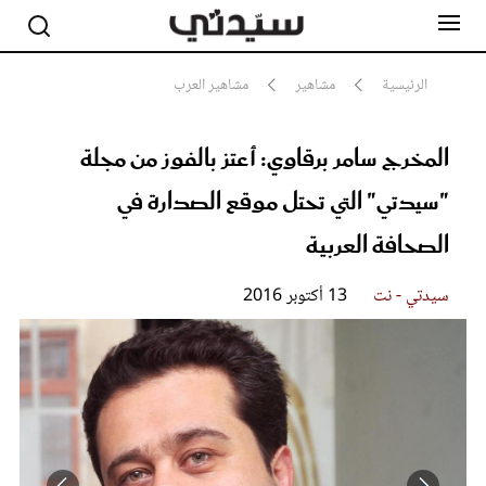
الرئيسية
مشاهير
مشاهير العرب
المخرج سامر برقاوي: أعتز بالفوز من مجلة
مشاهير
أناقة
"سيدتي" التي تحتل موقع الصدارة في
جمال
صحة ورشاقة
الصحافة العربية
سيدتي وطفلك
لايف ستايل
سيدتي - نت
13 أكتوبر 2016
بلس+
فيديو
مطبخ سيدتي
مقالات الرأي
ستايل
تقارير