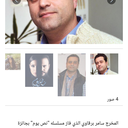
عروس سيدتي
تيم حسن ونادين نسيب نجيم في مسلسل "نص يوم"
مجلة سيدتي
مسلسل "نص يوم"
4 صور
غلاف رفمي
المخرج سامر برقاوي الذي فاز مسلسله "نص يوم" بجائزة