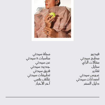
فيديو
مجلة سيدتي
مطبخ سيدتي
مناسبات X سيدتي
مقالات الرأي
عن سيدتي
ستايل
جديد سيدتي
تقارير
فريق سيدتي
عروس سيدتي
تطبيقات سيدتي
اصدارات سيدتي
غلاف رقمي
دليل السفر
آخر الأخبار