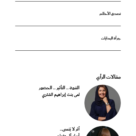
تصدق الأحلام
جرأة البدايات
مقالات الرأي
القوة .. التأثير .. الحضور
لمى بنت إبراهيم الشثري
أثر لا يُنسى..