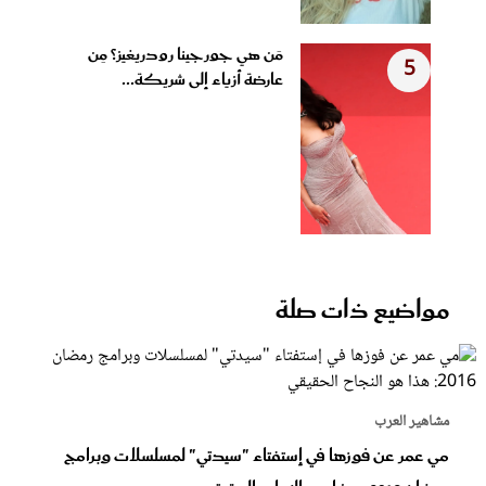
مَن هي جورجينا رودريغيز؟ مِن
5
عارضة أزياء إلى شريكة...
مواضيع ذات صلة
مشاهير العرب
مي عمر عن فوزها في إستفتاء "سيدتي" لمسلسلات وبرامج