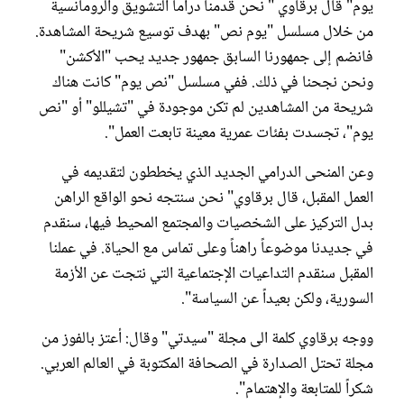
يوم" قال برقاوي " نحن قدمنا دراما التشويق والرومانسية
من خلال مسلسل "يوم نص" بهدف توسيع شريحة المشاهدة.
فانضم إلى جمهورنا السابق جمهور جديد يحب "الأكشن"
ونحن نجحنا في ذلك. ففي مسلسل "نص يوم" كانت هناك
شريحة من المشاهدين لم تكن موجودة في "تشيللو" أو "نص
يوم"، تجسدت بفئات عمرية معينة تابعت العمل".
وعن المنحى الدرامي الجديد الذي يخططون لتقديمه في
العمل المقبل، قال برقاوي" نحن سنتجه نحو الواقع الراهن
بدل التركيز على الشخصيات والمجتمع المحيط فيها، سنقدم
في جديدنا موضوعاً راهناً وعلى تماس مع الحياة. في عملنا
المقبل سنقدم التداعيات الإجتماعية التي نتجت عن الأزمة
السورية، ولكن بعيداً عن السياسة".
ووجه برقاوي كلمة الى مجلة "سيدتي" وقال: أعتز بالفوز من
مجلة تحتل الصدارة في الصحافة المكتوبة في العالم العربي.
شكراً للمتابعة والإهتمام".