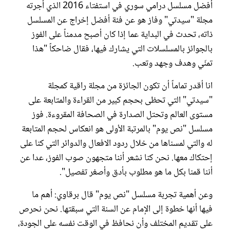
أفضل مسلسل درامي سوري في استفتاء 2016 الذي أجرته
مجلة "سيدتي" وفاز هو عن فئة أفضل إخراج عن المسلسل
سامر برقاوي
ذاته، تحدث في البداية عما إذا كان أصبح مدمناً على الفوز
بالجوائز بالمسلسلات التي يشارك فيها، فقال ضاحكاً "هذا
تمنّي وهدف وجهد وتعب.
انا أقدر تماماً أن تكون الجائزة من مجلة راقية كمجلة
"سيدتي" التي تحظى بحجم كبير من القراءة والمتابعة على
مستوى العالم وتحتل الصدارة في الصحافة المقروءة. فوز
مسلسل "نص يوم" بالمرتبة الأولى هو انعكاس لحجم المتابعة
له والتي لمسناها من خلال ردود الافعال والدوائر التي كنا على
إحتكاك معها. نحن كنا نشعر أننا متجهون صوب الفوز، عدا عن
أننا قمنا بكل ما هو مطلوب بأدق وأصغر تفصيل".
وعن أهمية تجربة مسلسل "نص يوم" قال برقاوي: أهم ما
فيها أنها خطوة إلى الإمام عن السنة التي سبقتها. نحن نحرص
على تقديم المختلف وأن نحافظ في الوقت نفسه على الجودة،