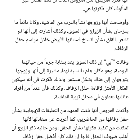
أنها فكرة العريس، لكن العروس أكدت أن ذلك المكان غير
المألوف كان فكرتها هي.
وأوضحت أنها وزوجها نشآ بالقرب من الماشية، وكانا دائماً ما
يمزحان بشأن الزواج في السوق، وكذلك أشارت إلى أنها لم
تشعر بالقلق بشأن اتساخ فستانها الأبيض خلال مراسم حفل
الزفاف.
وقالت "آبي" إن ذلك السوق يعد بمثابة جزءاً من حياتهما
اليومية، وهو مكان هام بالنسبة لهما، مشيرة إلى أنها وزوجها
يتوجهان إلى هناك بشكل مستمر، ولذلك فكرت في أنه سيكون
المكان الأمثل لإقامة حفل الزفاف، وكذلك فأن عدداً من أفراد
عائلتها يعملون في مجال تربية الماشية.
وأكدت العروس أنها تلقت العديد من التعليقات الإيجابية بشأن
حفل زفافها من الحاضرين، كما أعربت عن سعادتها لأنها
تمكنت من تنفيذ فكرتها بشأن الحفل؛ ومن جانبه ذكر الزوج أن
أغلب ضيوف الحفل قالوا إن ذلك كان أفضل حفل زفاف