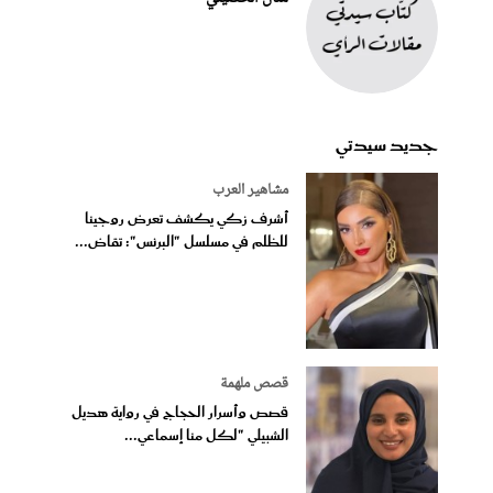
جديد سيدتي
مشاهير العرب
أشرف زكي يكشف تعرض روجينا
للظلم في مسلسل "البرنس": تقاض...
قصص ملهمة
قصص وأسرار الحجاج في رواية هديل
الشبيلي "لكل منا إسماعي...