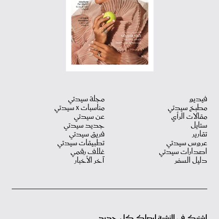
فيديو
مجلة سيدتي
مطبخ سيدتي
مناسبات X سيدتي
مقالات الرأي
عن سيدتي
ستايل
جديد سيدتي
تقارير
فريق سيدتي
عروس سيدتي
تطبيقات سيدتي
اصدارات سيدتي
غلاف رقمي
دليل السفر
آخر الأخبار
اشترك في النشرة ليصلك كل جديد