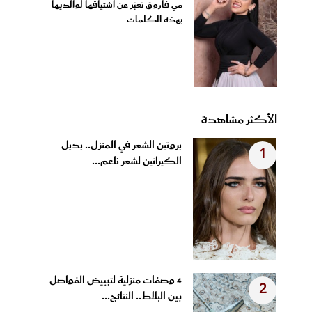
مي فاروق تعبّر عن اشتياقها لوالديها
بهذه الكلمات
الأكثر مشاهدة
بروتين الشعر في المنزل.. بديل
1
الكيراتين لشعر ناعم...
4 وصفات منزلية لتبييض الفواصل
2
بين البلاط.. النتائج...