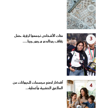
مئات الأشخاص تجمعوا لرؤية حفل
3
زفاف رونالدو وجورجينا.....
أفكار لصنع مجسمات للحيوانات من
4
الملاعق الخشبية وأغطية...