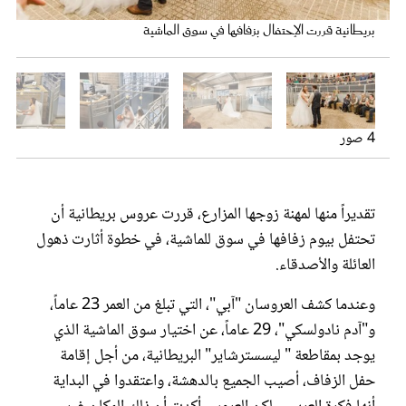
عروس سيدتي
بريطانية قررت الإحتفال بزفافها في سوق الماشية
العروسان في سوق الماشية
زفاف في في سوق الماشية
4 صور
تقديراً منها لمهنة زوجها المزارع، قررت عروس بريطانية أن
تحتفل بيوم زفافها في سوق للماشية، في خطوة أثارت ذهول
العائلة والأصدقاء.
مجلة سيدتي
وعندما كشف العروسان "آبي"، التي تبلغ من العمر 23 عاماً،
غلاف رفمي
العروس تدخل سوق الماشية
و"آدم نادولسكي"، 29 عاماً، عن اختيار سوق الماشية الذي
يوجد بمقاطعة " ليسسترشاير" البريطانية، من أجل إقامة
حفل الزفاف، أصيب الجميع بالدهشة، واعتقدوا في البداية