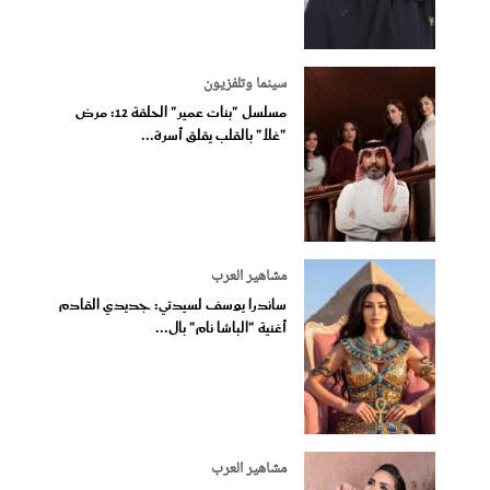
سينما وتلفزيون
مسلسل "بنات عمير" الحلقة 12: مرض
"غلا" بالقلب يقلق أسرة...
مشاهير العرب
ساندرا يوسف لسيدتي: جديدي القادم
أغنية "الباشا نام" بال...
مشاهير العرب