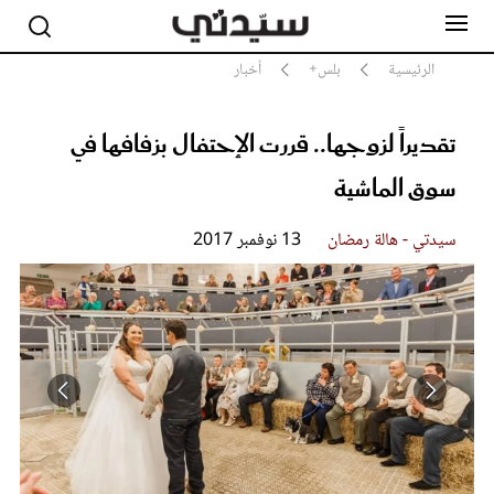
الرئيسية
بلس+
أخبار
تقديراً لزوجها.. قررت الإحتفال بزفافها في
مشاهير
أناقة
سوق الماشية
جمال
صحة ورشاقة
سيدتي - هالة رمضان
13 نوفمبر 2017
سيدتي وطفلك
لايف ستايل
بلس+
فيديو
مطبخ سيدتي
مقالات الرأي
ستايل
تقارير