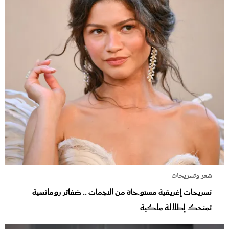
شعر وتسريحات
تسريحات إغريقية مستوحاة من النجمات .. ضفائر رومانسية
تمنحك إطلالة ملكية