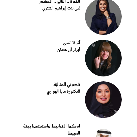
القوة .. التأثير .. الحضور
لمى بنت إبراهيم الشثري
أثر لا يُنسى..
أبرار آل عثمان
قدوتي المثاليّة
الدكتورة مايا الهواري
اتركوا الخرابيط واستمتعوا بجنة
العبيط