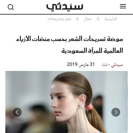
الرئيسية
جمال
شعر وتسريحات
موضة تسريحات الشعر بحسب منصّات الأزياء
مشاهير
أناقة
العالمية للمرأة السعودية
جمال
صحة ورشاقة
سيدتي - نت
31 مارس 2019
سيدتي وطفلك
لايف ستايل
بلس+
فيديو
مطبخ سيدتي
مقالات الرأي
ستايل
تقارير