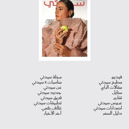
فيديو
مجلة سيدتي
مطبخ سيدتي
مناسبات X سيدتي
مقالات الرأي
عن سيدتي
ستايل
جديد سيدتي
تقارير
فريق سيدتي
عروس سيدتي
تطبيقات سيدتي
اصدارات سيدتي
غلاف رقمي
دليل السفر
آخر الأخبار