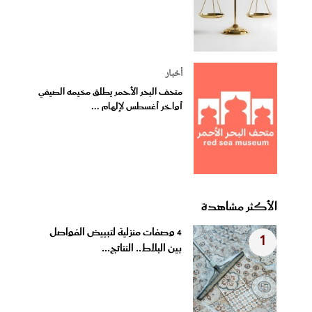
أخبار
متحف البحر الأحمر يطلق مخيمه الصيفي
أواخر أغسطس لإلهام ...
الأكثر مشاهدة
4 وصفات منزلية لتبييض الفواصل
1
بين البلاط.. النتائج...