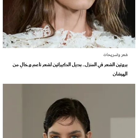
شعر وتسريحات
بروتين الشعر في المنزل.. بديل الكيراتين لشعر ناعم وخالٍ من
الهيشان