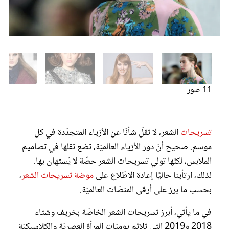
عروس سيدتي
موضة تسريحات الشعر
ما هي موضة تسريحات الشعر ؟
11 صور
تسريحات
الشعر، لا تقلّ شأنًا عن الأزياء المتجدّدة في كل
موسم. صحيح أنّ دور الأزياء العالميّة، تضع ثقلها في تصاميم
مجلة سيدتي
الملابس، لكنّها تولي تسريحات الشعر حصّة لا يُستهان بها.
لذلك، ارتأينا حاليًّا إعادة الاطّلاع على
موضة تسريحات الشعر
،
غلاف رفمي
بحسب ما برز على أرقى المنصّات العالميّة.
في ما يأتي، أبرز تسريحات الشعر الخاصّة بخريف وشتاء
التموجات
الكعكة المبعثرة
تسريحة ذيل الحصان
الشعر المنتفخ من الأعلىمع نصف رفعة
بيلا حديد والشعر المشدود إلى الخلف
الشعر المشدود إلى الخلف مع ألكسندر ماكوين
من عرض رالف أند روسو وتسريحة الشعر المشدود
من عرض موسكينو تسريحة بأسلوب جاكي كينيدي
2018 و2019 التي تلائم يوميّات المرأة العصريّة والكلاسيكيّة