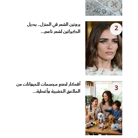
بروتين الشعر في المنزل.. بديل
2
الكيراتين لشعر ناعم...
أفكار لصنع مجسمات للحيوانات من
3
الملاعق الخشبية وأغطية...