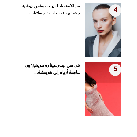
سر الاستيقاظ بوجه مشرق وبشرة
4
مشدودة.. عادات مسائية...
مَن هي جورجينا رودريغيز؟ مِن
5
عارضة أزياء إلى شريكة...